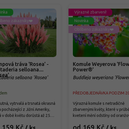
inka
Výrazné zbarvení!
íbeno zákazníky❤️
Novinka
Oblíbeno zákazníky❤️
pová tráva 'Rosea' -
Komule Weyerova 'Flow
taderia selloana
Power®'
sea'
taderia selloana 'Rosea'
Buddleja weyeriana 'Flowe
Power®'
adem
PŘEDOBJEDNÁVKA PODZIM 2
tná, vytrvalá a trsnatá okrasná
Výrazná komule s netradičně
a pocházející z Jižní Ameriky,
zbarvenými květy, které v průb
á v době květu dorůstá až 250
kvetení mění odstíny od oranžo
Od září vytváří bohatá,
přes růžovou až po fialovou. Kv
 159 Kč
od 169 Kč
/ ks
/ ks
holatá květenství světle
od července do září a pravideln