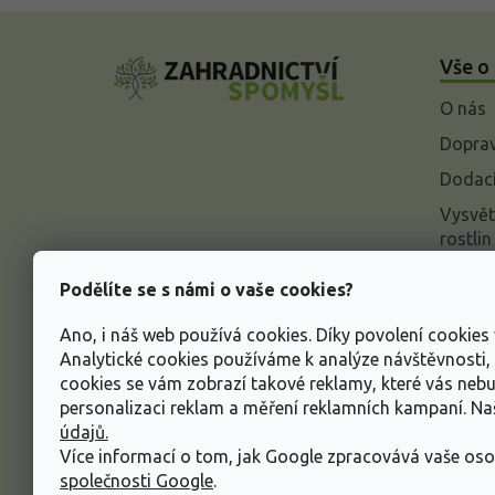
Z
á
Vše o
p
a
O nás
t
í
Doprav
Dodací
Vysvět
rostlin
Odstou
Podělíte se s námi o vaše cookies?
Rekla
Ano, i náš web používá cookies. Díky povolení cookie
Inform
Analytické cookies používáme k analýze návštěvnosti
údajů
cookies se vám zobrazí takové reklamy, které vás neb
Obcho
personalizaci reklam a měření reklamních kampaní. N
údajů.
Více informací o tom, jak Google zpracovává vaše oso
společnosti Google
.