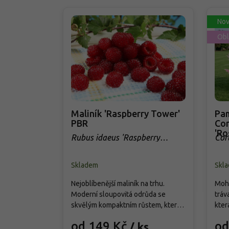
Nov
Obl
Maliník 'Raspberry Tower'
Pam
PBR
Cor
'Ro
Rubus idaeus 'Raspberry
Cor
Tower' PBR
Skladem
Skl
Nejoblíbenější maliník na trhu.
Mohu
Moderní sloupovitá odrůda se
tráv
skvělým kompaktním růstem, která
kter
přináší od června do srpna bohatou
cm. 
od 149 Kč
od
/ ks
úrodu velkých, sladkých a
choc