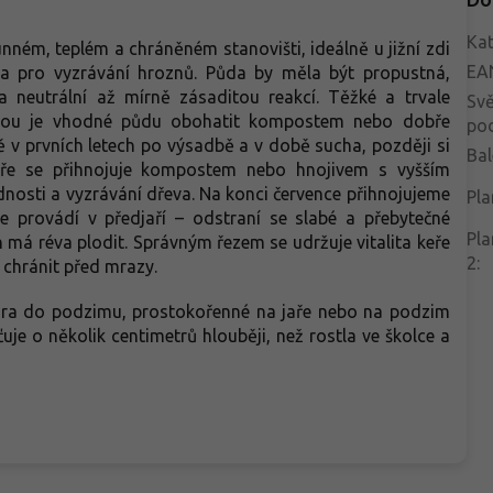
Kat
unném, teplém a chráněném stanovišti, ideálně u jižní zdi
EA
a pro vyzrávání hroznů. Půda by měla být propustná,
n a neutrální až mírně zásaditou reakcí. Těžké a trvale
Svě
dbou je vhodné půdu obohatit kompostem nebo dobře
po
ě v prvních letech po výsadbě a v době sucha, později si
Bal
jaře se přihnojuje kompostem nebo hnojivem s vyšším
nosti a vyzrávání dřeva. Na konci července přihnojujeme
Pla
se provádí v předjaří – odstraní se slabé a přebytečné
Pla
h má réva plodit. Správným řezem se udržuje vitalita keře
2
:
 chránit před mrazy.
jara do podzimu, prostokořenné na jaře nebo na podzim
uje o několik centimetrů hlouběji, než rostla ve školce a