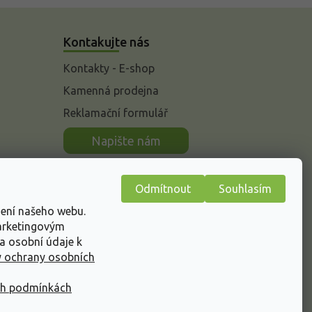
Kontakujte nás
Kontakty - E-shop
Kamenná prodejna
Reklamační formulář
n
Napište nám
Odmítnout
Souhlasím
žení našeho webu.
marketingovým
a osobní údaje k
 ochrany osobních
ch podmínkách