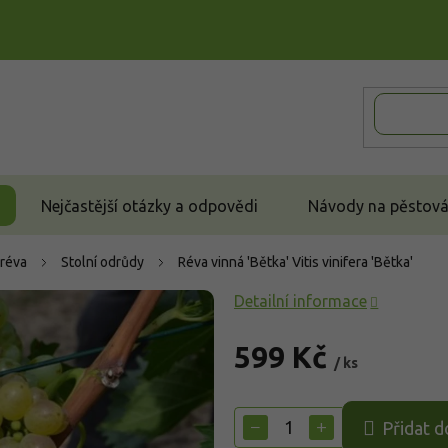
Nejčastější otázky a odpovědi
Návody na pěstován
 réva
Stolní odrůdy
Réva vinná 'Bětka'
Vitis vinifera 'Bětka'
Detailní informace
599 Kč
/ ks
Měrná
cena:
−
+
Přidat d