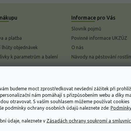
 nákupu
Informace pro Vás
Slovník pojmů
a a platba
Povinné informace UKZÚZ
 lhůty objednávek
O nás
livky k parametrům a balení
Návody na pěstování rostli
pení od kupní smlouvy
mace
s vám budeme moct zprostředkovat nevšední zážitek při prohlí
ace o ochraně osobních
, personalizační nám pomáhají s přizpůsobením webu a díky 
udou otravovat.
S vaším souhlasem můžeme používat cookies 
dní podmínky
aše podmínky ochrany osobních údajů naleznete zde:
Podmínky
bní údaje, naleznete v
Zásadách ochrany soukromí a smluvní