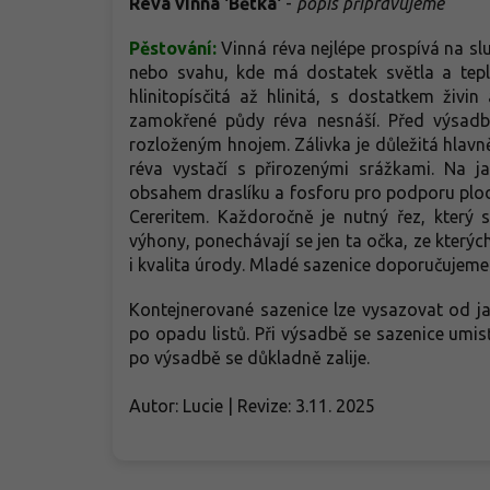
Réva vinná 'Bětka'
-
popis připravujeme
Pěstování:
Vinná réva nejlépe prospívá na sl
nebo svahu, kde má dostatek světla a tepl
hlinitopísčitá až hlinitá, s dostatkem živi
zamokřené půdy réva nesnáší. Před výsa
rozloženým hnojem. Zálivka je důležitá hlavn
réva vystačí s přirozenými srážkami. Na 
obsahem draslíku a fosforu pro podporu plod
Cereritem. Každoročně je nutný řez, který 
výhony, ponechávají se jen ta očka, ze kterýc
i kvalita úrody. Mladé sazenice doporučujeme
Kontejnerované sazenice lze vysazovat od 
po opadu listů. Při výsadbě se sazenice umisť
po výsadbě se důkladně zalije.
Autor: Lucie | Revize: 3.11. 2025