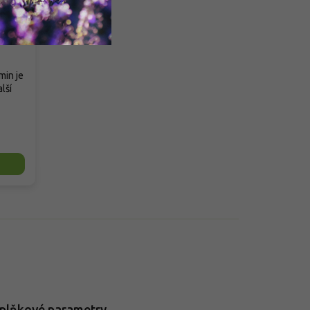
min je
lší
plňkové parametry