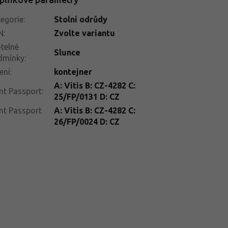
egorie
:
Stolní odrůdy
N
:
Zvolte variantu
telné
Slunce
dmínky
:
ení
:
kontejner
A: Vitis B: CZ-4282 C:
nt Passport
:
25/FP/0131 D: CZ
nt Passport
A: Vitis B: CZ-4282 C:
26/FP/0024 D: CZ