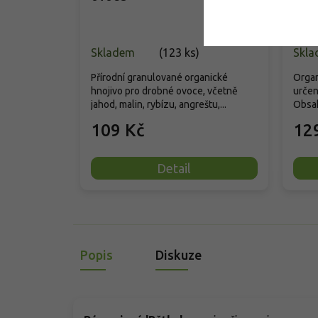
Skladem
(
123 ks
)
Skla
Přírodní granulované organické
Organ
hnojivo pro drobné ovoce, včetně
určen
jahod, malin, rybízu, angreštu,...
Obsah
109 Kč
12
Detail
Popis
Diskuze