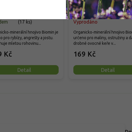
dem
(
17 ks
)
Vyprodáno
icko‑minerální hnojivo Biomin je
Organicko‑minerální hnojivo Bio
o pro rybízy, angrešty a jostu.
určeno pro maliny, ostružiny a da
uje mletou rohovinu...
drobné ovocné keře v...
9 Kč
169 Kč
Detail
Detail
Do