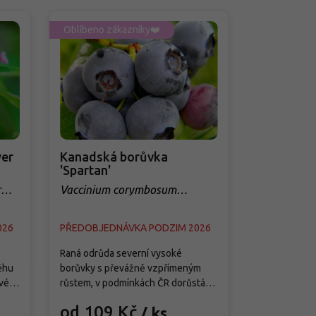
Oblíbeno zákazníky❤️
Oblíbeno zá
er
Kanadská borůvka
Třešeň 'Q
'Spartan'
sloupovit
r
Vaccinium corymbosum
Prunus avi
'Spartan'
026
PŘEDOBJEDNÁVKA PODZIM 2026
PŘEDOBJED
Raná odrůda severní vysoké
Tato moderní
ěhu
borůvky s převážně vzpřímeným
je splněným 
vé
růstem, v podmínkách ČR dorůstá
menších zahra
ete
asi 1,5–1,8 m výšky a 1–1,3 m šířky a
předností je j
od 109 Kč
od 299
/ ks
ě
vytváří středně hustý keř s pevnými
samosprašnos