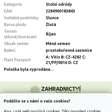
Kategorie
:
Stolní odrůdy
EAN
:
2284900183843
Světelné podmínky
:
Slunce
Barva plodu
:
Žlutá
Termín
Říjen
sklizně/dozrávání
:
Obsah semen
:
Méně semen
Balení
:
prostokořenná sazenice
A: Vitis B: CZ-4282 C:
Plant Passport
:
21/FP/0016 D: CZ
Položka byla vyprodána…
Z
á
p
a
Podělíte se s námi o vaše cookies?
t
Vše o nákupu
í
Ano, i náš web používá cookies. Díky povolení cookies