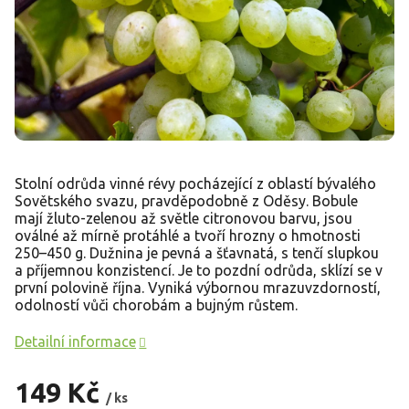
Stolní odrůda vinné révy pocházející z oblastí bývalého
Sovětského svazu, pravděpodobně z Oděsy. Bobule
mají žluto-zelenou až světle citronovou barvu, jsou
oválné až mírně protáhlé a tvoří hrozny o hmotnosti
250–450 g. Dužnina je pevná a šťavnatá, s tenčí slupkou
a příjemnou konzistencí. Je to pozdní odrůda, sklízí se v
první polovině října. Vyniká výbornou mrazuvzdorností,
odolností vůči chorobám a bujným růstem.
Detailní informace
149 Kč
/ ks