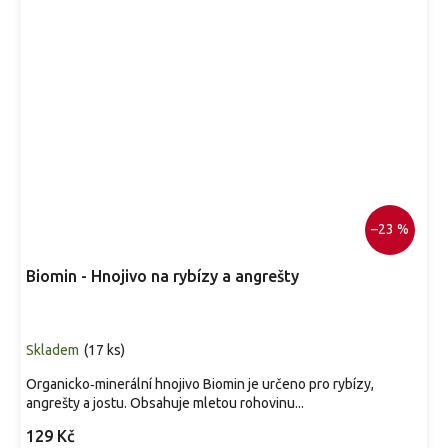
–23 %
Biomin - Hnojivo na rybízy a angrešty
Skladem
(
17 ks
)
Organicko‑minerální hnojivo Biomin je určeno pro rybízy,
angrešty a jostu. Obsahuje mletou rohovinu...
129 Kč