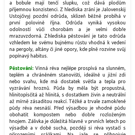
a bobule mají tenčí slupku, což dává plodům
příjemnou konzistenci. Z hlediska zrání je Jalovenskij
Ustojčivyj pozdní odrůda, sklizeň běžně probíhá v
první polovině října. Odrůda vyniká vysokou
odolností vůči chorobám a je velmi dobře
mrazuvzdorná. Z hlediska pěstování je tato odrůda
vzhledem ke svému bujnému růstu vhodná k vedení
na pergoly, altány či jiné opory, kde plně rozvine svůj
popínavý habitus.
Pěstování:
Vinná réva nejlépe prospívá na slunném,
teplém a chráněném stanovišti, ideálně u jižní zdi
nebo svahu, kde má dostatek světla a tepla pro
vyzrávání hroznů. Půda by měla být propustná,
hlinitopísčitá až hlinitá, s dostatkem živin a neutrální
až mírně zásaditou reakcí. Těžké a trvale zamokřené
půdy réva nesnáší. Před výsadbou je vhodné půdu
obohatit kompostem nebo dobře rozloženým
hnojem. Zálivka je důležitá hlavně v prvních letech po
výsadbě a v době sucha, později si réva vystačí s
přirozenými srážkami. Na jaře se přihnojuje