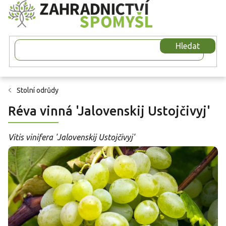
Přejít
na
obsah
Hledat
Stolní odrůdy
Réva vinná 'Jalovenskij Ustojčivyj'
Vitis vinifera 'Jalovenskij Ustojčivyj'