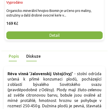
Vyprodáno
Organicko‑minerální hnojivo Biomin je určeno pro maliny,
ostružiny a další drobné ovocné keře v...
169 Kč
Detail
Popis
Diskuze
Réva vinná 'Jalovenskij Ustojčivyj'
- stolní odrůda
určená k přímé konzumaci plodů, pocházející
z oblastí bývalého Sovětského svazu
(pravděpodobně z Oděsy). Plody mají žluto‑zelenou
až světle citronovou barvu, bobule jsou oválné až
mírně protáhlé, hmotnost hroznu se pohybuje v
rozmezí 250‑450 g. Dužnina plodů je pevná, šťavnatá