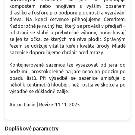
kompostem nebo hnojivem s vyšším obsahem
draslíku a fosforu pro podporu plodnosti a vyzrávání
dřeva. Na konci července přihnojujeme Cereritem.
Každoročně je nutný řez, který se provádí v předjaří –
odstraní se slabé a přebytečné výhony, ponechávají
se jen ta očka, ze kterých má réva plodit. Správným
řezem se udržuje vitalita keře i kvalita úrody. Mladé
sazenice doporučujeme chránit před mrazy.
Kontejnerované sazenice lze vysazovat od jara do
podzimu, prostokořenné na jaře nebo na podzim po
opadu listů. Při výsadbě se sazenice umisťuje o
několik centimetrů hlouběji, než rostla ve školce a po
výsadbě se důkladně zalije.
Autor: Lucie | Revize: 11.11. 2025
Doplňkové parametry