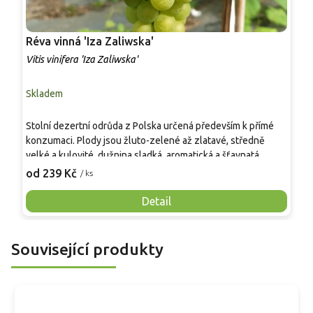
Réva vinná 'Iza Zaliwska'
R
Vitis vinifera 'Iza Zaliwska'
V
Skladem
S
Stolní dezertní odrůda z Polska určená především k přímé
S
konzumaci. Plody jsou žluto-zelené až zlatavé, středně
v
velké a kulovité, dužnina sladká, aromatická a šťavnatá.
m
Dozrává velmi raně, sklizeň možná koncem srpna či
d
od 239 Kč
o
/ ks
začátkem září. Odrůda je vysoce odolná vůči mrazu a
k
běžným chorobám, vhodná pro zahradní pěstování, domácí
m
Detail
využití a dekorativní popínavé vedení.
a
Související produkty