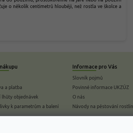
uje o několik centimetrů hlouběji, než rostla ve školce a
 nákupu
Informace pro Vás
Slovník pojmů
a a platba
Povinné informace UKZÚZ
 lhůty objednávek
O nás
livky k parametrům a balení
Návody na pěstování rostli
pení od kupní smlouvy
mace