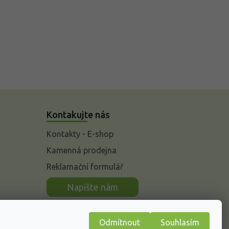
Kontakujte nás
Kontakty - E-shop
Kamenná prodejna
Reklamační formulář
n
Napište nám
Odmítnout
Souhlasím