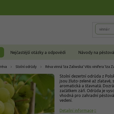
Nejčastější otázky a odpovědi
Návody na pěstován
 réva
Stolní odrůdy
Réva vinná 'Iza Zaliwska'
Vitis vinifera 'Iza 
Stolní dezertní odrůda z Pol
jsou žluto-zelené až zlatavé, 
aromatická a šťavnatá. Dozrá
začátkem září. Odrůda je vy
vhodná pro zahradní pěstován
vedení.
Detailní informace