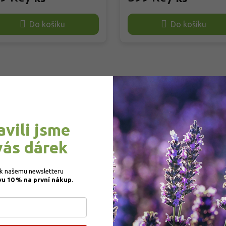
hují okolo 70–120 g, bobule
červenou barvu s výrazným
 kulaté, tmavě modré až
ojíněním, bobule jsou střední až
Do košíku
Do košíku
očerné s voskovým povlakem.
větší a hrozny dosahují běžně 
da je velmi raná, dozrává
300 g, někdy více. Dužnina je p
em srpna až začátkem září.
šťavnatá, sladko‑ovocná s
y jsou sladké, jemné, vhodné k
aromatem připomínajícím lesní
é konzumaci, dezertům,
jahody či černý rybíz. Dozrává
ům a vínu. Rostlina dorůstá do
středně pozdě až pozdně, skli
 ideální na pergoly, terasy a
obvykle v polovině září. Odrůda
e.
mrazuvzdorná až do –28 °C a
odolná vůči běžným houbovým
avili jsme
chorobám.
vás dárek
 k našemu newsletteru 
vu 10 % na první nákup
.
–2
in - Hnojivo na maliny a
Biomin - Hnojivo na rybí