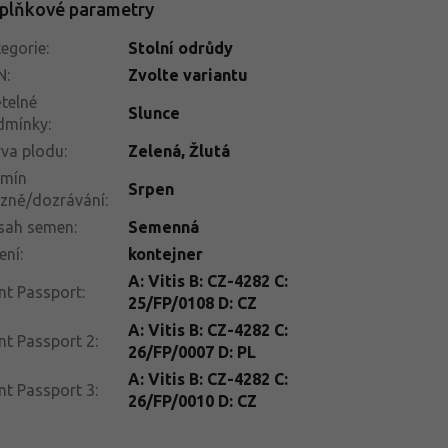
plňkové parametry
egorie
:
Stolní odrůdy
N
:
Zvolte variantu
telné
Slunce
dmínky
:
va plodu
:
Zelená
,
Žlutá
rmín
Srpen
izně/dozrávání
:
sah semen
:
Semenná
ení
:
kontejner
A: Vitis B: CZ-4282 C:
nt Passport
:
25/FP/0108 D: CZ
A: Vitis B: CZ-4282 C:
nt Passport 2
:
26/FP/0007 D: PL
A: Vitis B: CZ-4282 C:
nt Passport 3
:
26/FP/0010 D: CZ