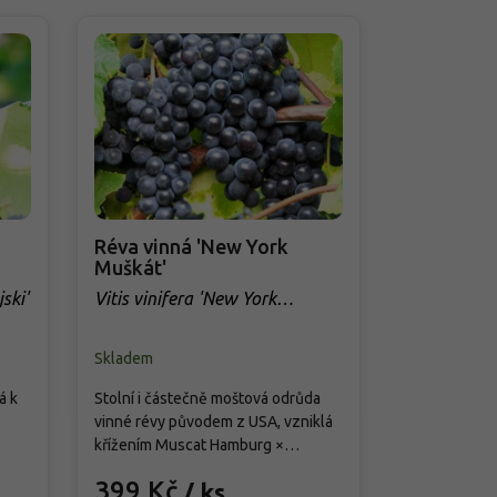
Réva vinná 'New York
Réva vinná
Muškát'
Vitis vinife
ski'
Vitis vinifera 'New York
Muškát'
Skladem
Skladem
á k
Stolní i částečně moštová odrůda
Stolní a moš
vinné révy původem z USA, vzniklá
(Ontario), kř
křížením Muscat Hamburg ×
Diamond. Bob
ody
Ontario. Je oblíbená pro své
velké až velk
399 Kč
399 Kč
/ ks
intenzivní muškátové aroma a
světle zlaté,