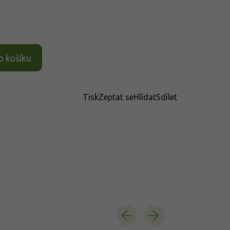
o košíku
Tisk
Zeptat se
Hlídat
Sdílet