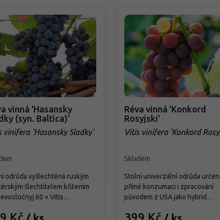
a vinná 'Hasansky
Réva vinná 'Konkord
dky (syn. Baltica)'
Rosyjski'
s vinifera 'Hasansky Sladky'
Vitis vinifera 'Konkord Rosyj
adem
Skladem
ní odrůda vyšlechtěná ruským
Stolní univerzální odrůda určen
érským šlechtitelem křížením
přímé konzumaci i zpracování
evostočnyj 60 × Vitis
původem z USA jako hybrid
ensis. Listy jsou středně velké,
typu V. labrusca × V. vinifera. Pl
9 Kč
399 Kč
/ ks
/ ks
 laločné, zelené. Hrozny
mají tmavě modrou až tmavě