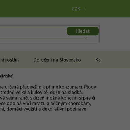
CZK
Hledat
í rostlin
Doručení na Slovensko
Kontakt
Zaliwska'
ska určená především k přímé konzumaci. Plody
středně velké a kulovité, dužnina sladká,
vá velmi raně, sklizeň možná koncem srpna či
soce odolná vůči mrazu a běžným chorobám,
í, domácí využití a dekorativní popínavé