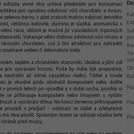
Do
ní odrůda vinné révy určená především pro konzumaci
yšlechtěna pro vysokou odolnost vůči chorobám a mrazu.
Kat
le zelenou barvu, v plné zralosti mohou nabývat jemného
EA
osti, většinou kulovité, dužnina je sladká, aromatická s
velmi raná, sklizeň je možná již v posledních srpnových
Svě
 stanovišti. Vykazuje velmi dobrou odolnost vůči mrazu a
po
révovým chorobám, což ji činí atraktivní pro zahradní
Bar
o popínavé vedení či dekorativní účely.
Te
skl
unném, teplém a chráněném stanovišti, ideálně u jižní zdi
Ob
a pro vyzrávání hroznů. Půda by měla být propustná,
n a neutrální až mírně zásaditou reakcí. Těžké a trvale
Bal
dbou je vhodné půdu obohatit kompostem nebo dobře
Pla
ě v prvních letech po výsadbě a v době sucha, později si
jaře se přihnojuje kompostem nebo hnojivem s vyšším
nosti a vyzrávání dřeva. Na konci července přihnojujeme
Pla
se provádí v předjaří – odstraní se slabé a přebytečné
h má réva plodit. Správným řezem se udržuje vitalita keře
Pla
 chránit před mrazy.
jara do podzimu, prostokořenné na jaře nebo na podzim