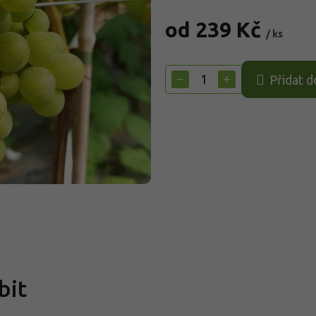
od
239 Kč
/ ks
Měrná
cena:
−
+
Přidat d
bit