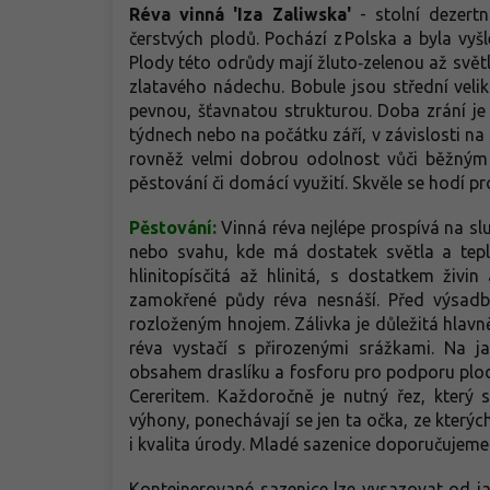
Réva vinná 'Iza Zaliwska'
- stolní dezert
čerstvých plodů. Pochází z Polska a byla v
Plody této odrůdy mají žluto‑zelenou až svět
zlatavého nádechu. Bobule jsou střední velik
pevnou, šťavnatou strukturou. Doba zrání je 
týdnech nebo na počátku září, v závislosti na
rovněž velmi dobrou odolnost vůči běžným 
pěstování či domácí využití. Skvěle se hodí pr
Pěstování:
Vinná réva nejlépe prospívá na sl
nebo svahu, kde má dostatek světla a tepl
hlinitopísčitá až hlinitá, s dostatkem živi
zamokřené půdy réva nesnáší. Před výsa
rozloženým hnojem. Zálivka je důležitá hlavn
réva vystačí s přirozenými srážkami. Na 
obsahem draslíku a fosforu pro podporu plod
Cereritem. Každoročně je nutný řez, který 
výhony, ponechávají se jen ta očka, ze kterýc
i kvalita úrody. Mladé sazenice doporučujeme
Kontejnerované sazenice lze vysazovat od 