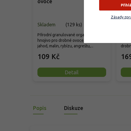
ovoce
ostr
Přihl
Zásady zpra
Skladem
(
129 ks
)
Vyp
Přírodní granulované organické
Organ
hnojivo pro drobné ovoce, včetně
určen
jahod, malin, rybízu, angreštu,...
drobn
109 Kč
16
Detail
Popis
Diskuze