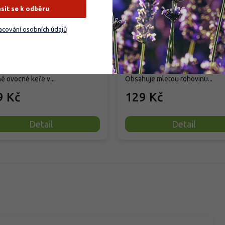
užiny
angrešty
ásit se k odběru
cování osobních údajů
rodáno
Skladem
(
18 ks
)
icko‑minerální hnojivo Biomin je
Organicko‑minerální hnojivo Bio
o pro maliny, ostružiny a další
určeno pro rybízy, angrešty a jos
é ovocné keře v...
Obsahuje mletou rohovinu...
9 Kč
129 Kč
Detail
Detail