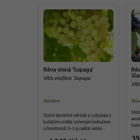
Réva vinná 'Supaga'
Rév
Sla
Vitis vinifera 'Supaga'
Viti
Skladem
Skl
Stol
Stolní dezertní odrůda z Lotyšska s
amat
kulatými světle zelenými bobulemi
Daln
o hmotnosti 3–5 g nabízí velmi
amur
šťavnatou, sladkou a aromatickou
39
pěti