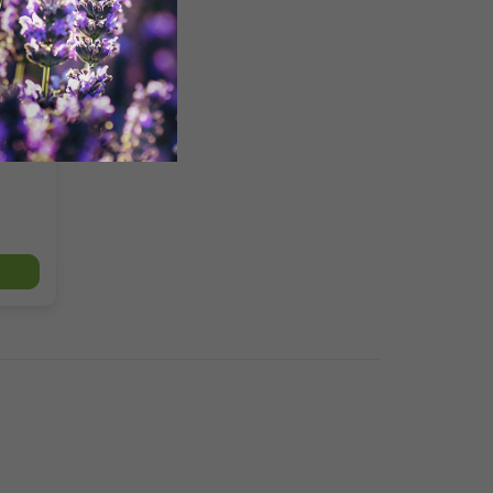
min je
tu.