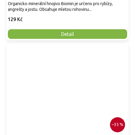
Organicko‑minerální hnojivo Biomin je určeno pro rybízy,
angrešty a jostu. Obsahuje mletou rohovinu...
129 Kč
Detail
–35 %