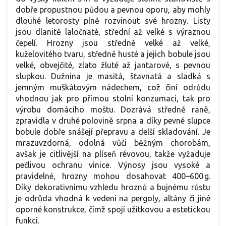
dobře propustnou půdou a pevnou oporu, aby mohly
dlouhé letorosty plně rozvinout své hrozny. Listy
jsou dlanitě laločnaté, střední až velké s výraznou
čepelí. Hrozny jsou středně velké až velké,
kuželovitého tvaru, středně husté a jejich bobule jsou
velké, obvejčité, zlato žluté až jantarové, s pevnou
slupkou. Dužnina je masitá, šťavnatá a sladká s
jemným muškátovým nádechem, což činí odrůdu
vhodnou jak pro přímou stolní konzumaci, tak pro
výrobu domácího moštu. Dozrává středně raně,
zpravidla v druhé polovině srpna a díky pevné slupce
bobule dobře snášejí přepravu a delší skladování. Je
mrazuvzdorná, odolná vůči běžným chorobám,
avšak je citlivější na plíseň révovou, takže vyžaduje
pečlivou ochranu vinice. Výnosy jsou vysoké a
pravidelné, hrozny mohou dosahovat 400–600 g.
Díky dekorativnímu vzhledu hroznů a bujnému růstu
je odrůda vhodná k vedení na pergoly, altány či jiné
oporné konstrukce, čímž spojí užitkovou a estetickou
funkci.