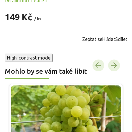
Detailní informace
149 Kč
/ ks
Měrná
cena:
Zeptat se
Hlídat
Sdílet
High-contrast mode
Mohlo by se vám také líbit