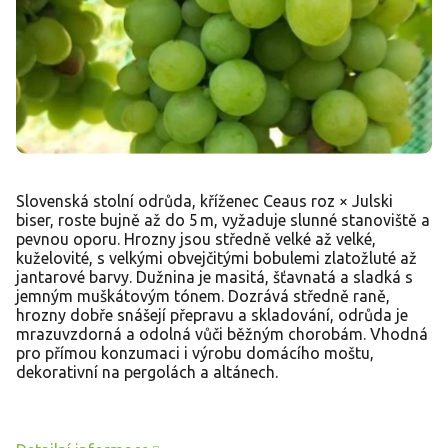
Slovenská stolní odrůda, kříženec Ceaus roz × Julski
biser, roste bujně až do 5 m, vyžaduje slunné stanoviště a
pevnou oporu. Hrozny jsou středně velké až velké,
kuželovité, s velkými obvejčitými bobulemi zlatožluté až
jantarové barvy. Dužnina je masitá, šťavnatá a sladká s
jemným muškátovým tónem. Dozrává středně raně,
hrozny dobře snášejí přepravu a skladování, odrůda je
mrazuvzdorná a odolná vůči běžným chorobám. Vhodná
pro přímou konzumaci i výrobu domácího moštu,
dekorativní na pergolách a altánech.