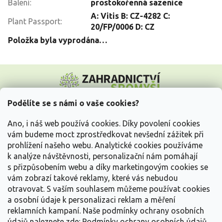
Balení
:
prostokořenná sazenice
A: Vitis B: CZ-4282 C:
Plant Passport
:
20/FP/0006 D: CZ
Položka byla vyprodána…
Z
á
p
a
Podělíte se s námi o vaše cookies?
t
Vše o nákupu
í
Ano, i náš web používá cookies. Díky povolení cookies
vám budeme moct zprostředkovat nevšední zážitek při
prohlížení našeho webu. Analytické cookies používáme
Informace pro Vás
k analýze návštěvnosti, personalizační nám pomáhají
s přizpůsobením webu a díky marketingovým cookies se
Kontakujte nás
vám zobrazí takové reklamy, které vás nebudou
otravovat.
S vaším souhlasem můžeme používat cookies
a osobní údaje k personalizaci reklam a měření
reklamních kampaní. Naše podmínky ochrany osobních
údajů naleznete zde:
Podmínky ochrany osobních údajů.