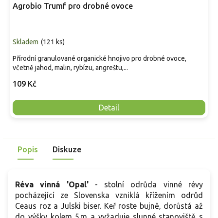
Agrobio Trumf pro drobné ovoce
Skladem
(
121 ks
)
Přírodní granulované organické hnojivo pro drobné ovoce,
včetně jahod, malin, rybízu, angreštu,...
109 Kč
Detail
Popis
Diskuze
Réva vinná 'Opal'
- stolní odrůda vinné révy
pocházející ze Slovenska vzniklá křížením odrůd
Ceaus roz a Julski biser. Keř roste bujně, dorůstá až
do výšky kolem 5 m a vyžaduje slunné stanoviště s