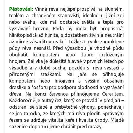
Pěstování:
Vinná réva nejlépe prospívá na slunném,
teplém a chráněném stanovišti, ideálně u jižní zdi
nebo svahu, kde má dostatek světla a tepla pro
vyzrávání hroznů. Půda by měla být propustná,
hlinitopísčitá až hlinitá, s dostatkem živin a neutrální
až mírně zásaditou reakcí. Těžké a trvale zamokřené
půdy réva nesnáší. Před výsadbou je vhodné půdu
obohatit kompostem nebo dobře rozloženým
hnojem. Zálivka je důležitá hlavně v prvních letech po
výsadbě a v době sucha, později si réva vystačí s
přirozenými srážkami. Na jaře se přihnojuje
kompostem nebo hnojivem s vyšším obsahem
draslíku a fosforu pro podporu plodnosti a vyzrávání
dřeva. Na konci července přihnojujeme Cereritem.
Každoročně je nutný řez, který se provádí v předjaří –
odstraní se slabé a přebytečné výhony, ponechávají
se jen ta očka, ze kterých má réva plodit. Správným
řezem se udržuje vitalita keře i kvalita úrody. Mladé
sazenice doporučujeme chránit před mrazy.