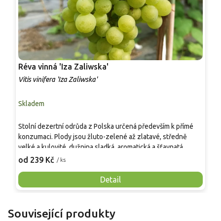
Réva vinná 'Iza Zaliwska'
R
Vitis vinifera 'Iza Zaliwska'
V
Skladem
S
Stolní dezertní odrůda z Polska určená především k přímé
S
konzumaci. Plody jsou žluto-zelené až zlatavé, středně
v
velké a kulovité, dužnina sladká, aromatická a šťavnatá.
m
Dozrává velmi raně, sklizeň možná koncem srpna či
d
od 239 Kč
o
/ ks
začátkem září. Odrůda je vysoce odolná vůči mrazu a
k
běžným chorobám, vhodná pro zahradní pěstování, domácí
m
Detail
využití a dekorativní popínavé vedení.
a
Související produkty