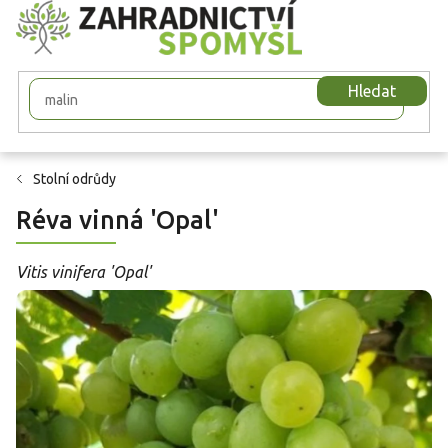
Přejít
na
obsah
Hledat
Stolní odrůdy
Réva vinná 'Opal'
Vitis vinifera 'Opal'