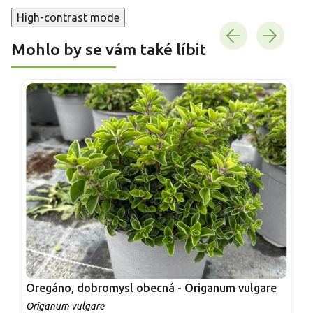
High-contrast mode
Mohlo by se vám také líbit
Oregáno, dobromysl obecná - Origanum vulgare
F
Origanum vulgare
F