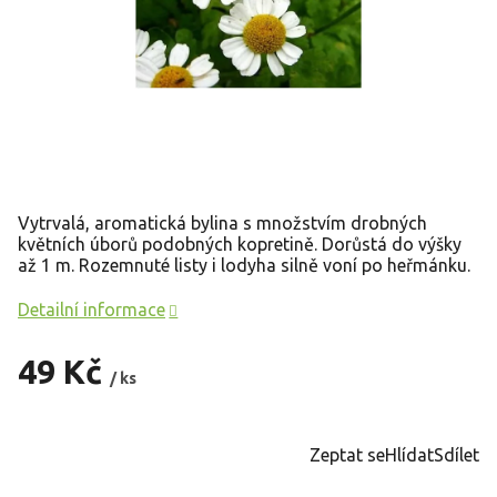
Vytrvalá, aromatická bylina s množstvím drobných
květních úborů
podobných kopretině
. Dorůstá do výšky
až 1 m. Rozemnuté listy i lodyha silně voní po heřmánku.
Detailní informace
49 Kč
/ ks
Měrná
cena:
Zeptat se
Hlídat
Sdílet