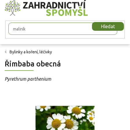
Přejít
na
obsah
Hledat
Bylinky a koření, léčivky
Řimbaba obecná
Pyrethrum parthenium