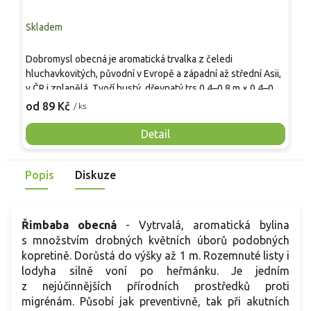
Skladem
S
Dobromysl obecná je aromatická trvalka z čeledi
A
hluchavkovitých, původní v Evropě a západní až střední Asii,
p
v ČR i zplanělá. Tvoří hustý, dřevnatý trs 0,4–0,8 m × 0,4–0,6
i
m s čtyřhrannými lodyhami a drobnými vstřícnými listy. Silice
s
od 89 Kč
o
/ ks
s thymolem a karvakrolem se uplatňují v kuchyni i při sušení
v
natě. V červenci až září nese vzdušné laty drobných
s
Detail
růžových až růžově fialových květů pro včely. V záhonech
s
ladí s levandulí, šalvějí a mateřídouškou. Oproti majoránce
s
Popis
Diskuze
mívá ostřejší aroma a vyšší mrazuvzdornost.
Řimbaba obecná
-
Vytrvalá, aromatická bylina
s množstvím drobných květních úborů
podobných
kopretině
. Dorůstá do výšky až 1 m. Rozemnuté listy i
lodyha silně voní po heřmánku. Je jedním
z nejúčinnějších přírodních prostředků proti
migrénám. Působí jak preventivně, tak při akutních