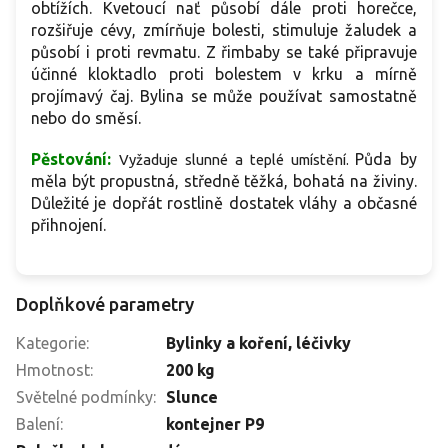
obtížích. Kvetoucí nať působí dále proti horečce,
rozšiřuje cévy, zmírňuje bolesti, stimuluje žaludek a
působí i proti revmatu. Z řimbaby se také připravuje
účinné kloktadlo proti bolestem v krku a mírně
projímavý čaj. Bylina se může používat samostatně
nebo do směsí.
Pěstování:
Půda by
Vyžaduje slunné a teplé umístění.
měla být
propustná, středně těžká, bohatá na živiny.
Důležité je dopřát rostlině dostatek vláhy a občasné
přihnojení.
Doplňkové parametry
Kategorie
:
Bylinky a koření, léčivky
Hmotnost
:
200 kg
Světelné podmínky
:
Slunce
Balení
:
kontejner P9