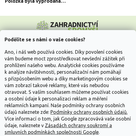
Položka byla vyprodána…
Z
á
p
a
Podělíte se s námi o vaše cookies?
t
Vše o nákupu
í
Ano, i náš web používá cookies. Díky povolení cookies
vám budeme moct zprostředkovat nevšední zážitek při
prohlížení našeho webu. Analytické cookies používáme
Informace pro Vás
k analýze návštěvnosti, personalizační nám pomáhají
s přizpůsobením webu a díky marketingovým cookies se
Kontakujte nás
vám zobrazí takové reklamy, které vás nebudou
otravovat.
S vaším souhlasem můžeme používat cookies
a osobní údaje k personalizaci reklam a měření
reklamních kampaní. Naše podmínky ochrany osobních
údajů naleznete zde:
Podmínky ochrany osobních údajů.
Více informací o tom, jak Google zpracovává vaše osobní
údaje, naleznete v
Zásadách ochrany soukromí a
smluvních podmínkách společnosti Google
.