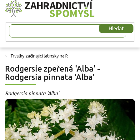
Přejít
na
obsah
Hledat
Trvalky začínající latinsky na R
Rodgersie zpeřená 'Alba' -
Rodgersia pinnata 'Alba'
Rodgersia pinnata 'Alba'