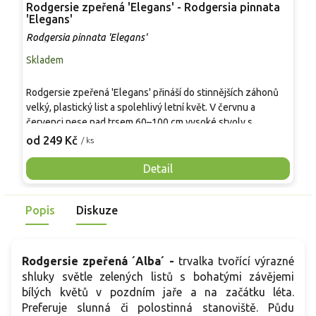
Rodgersie zpeřená 'Elegans' - Rodgersia pinnata
R
'Elegans'
R
Rodgersia pinnata 'Elegans'
Skladem
S
P
Rodgersie zpeřená 'Elegans' přináší do stinnějších záhonů
k
velký, plastický list a spolehlivý letní květ. V červnu a
š
červenci nese nad trsem 60–100 cm vysoké stvoly s
h
2
kuželovitými latami drobných květů v odstínech krémové a
od 249 Kč
/ ks
a
růžové, často jemně vonných. Listy při rašení mívají bronzový
v
nádech, v létě zelenají a na podzim se znovu přibarvují. Hodí
Detail
b
se k vodním prvkům, do podrostu i do nádob ve vlhčím
mikroklimatu. Vyhovuje jí humózní, trvale svěží půda a
Popis
Diskuze
mrazuvzdornost okolo -20 °C.
Rodgersie zpeřená ´Alba´ -
trvalka tvořící výrazné
shluky světle zelených listů s bohatými závějemi
bílých květů v pozdním jaře a na začátku léta.
Preferuje slunná či polostinná stanoviště. Půdu