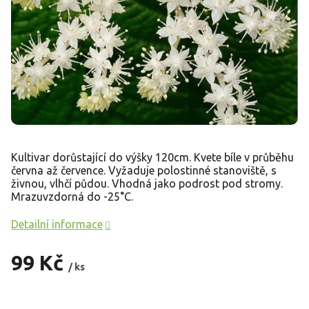
Kultivar dorůstající do výšky 120cm. Kvete bíle v průběhu
června až července. Vyžaduje polostinné stanoviště, s
živnou, vlhčí půdou. Vhodná jako podrost pod stromy.
Mrazuvzdorná do -25°C.
Detailní informace
99 Kč
/ ks
Měrná
cena: