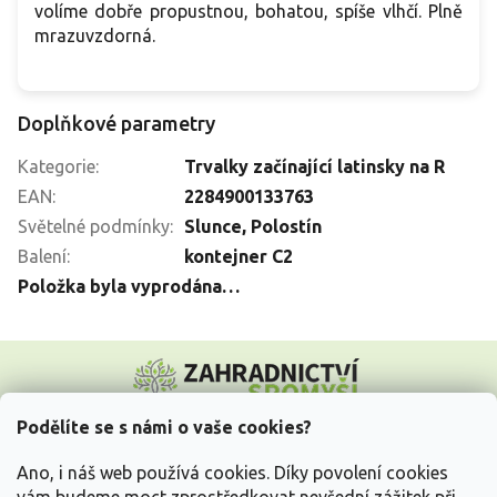
volíme dobře propustnou, bohatou, spíše vlhčí. Plně
mrazuvzdorná.
Doplňkové parametry
Kategorie
:
Trvalky začínající latinsky na R
EAN
:
2284900133763
Světelné podmínky
:
Slunce
,
Polostín
Balení
:
kontejner C2
Položka byla vyprodána…
Z
á
p
a
Podělíte se s námi o vaše cookies?
t
Vše o nákupu
í
Ano, i náš web používá cookies. Díky povolení cookies