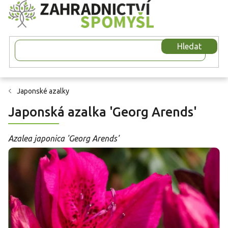
Přejít
na
obsah
Hledat
Japonské azalky
Japonská azalka 'Georg Arends'
Azalea japonica 'Georg Arends'