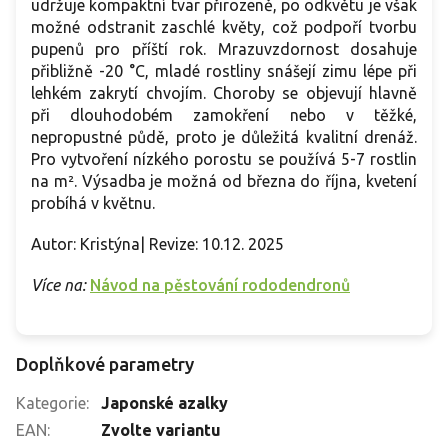
udržuje kompaktní tvar přirozeně, po odkvětu je však
možné odstranit zaschlé květy, což podpoří tvorbu
pupenů pro příští rok. Mrazuvzdornost dosahuje
přibližně -20 °C, mladé rostliny snášejí zimu lépe při
lehkém zakrytí chvojím. Choroby se objevují hlavně
při dlouhodobém zamokření nebo v těžké,
nepropustné půdě, proto je důležitá kvalitní drenáž.
Pro vytvoření nízkého porostu se používá 5-7 rostlin
na m². Výsadba je možná od března do října, kvetení
probíhá v květnu.
Autor: Kristýna| Revize: 10.12. 2025
Více na:
Návod na pěstování rododendronů
Doplňkové parametry
Kategorie
:
Japonské azalky
EAN
:
Zvolte variantu