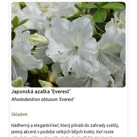
Japonská azalka 'Everest'
J
Rhododendron obtusum 'Everest'
R
Skladem
S
Nádherný a elegantní keř, který přináší do zahrady světlý,
P
jemný akcent v podobě velkých bílých květů. Keř roste
k