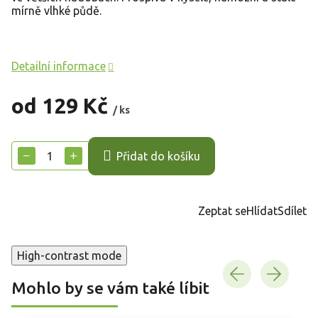
mírně vlhké půdě.
Detailní informace
od
129 Kč
/ ks
Měrná
cena:
−
+
Přidat do košíku
Zeptat se
Hlídat
Sdílet
High-contrast mode
Mohlo by se vám také líbit