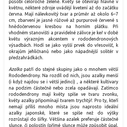
působí celoročně zeleně. Květy se otevírají hlavně v
květnu, některé zdroje uvádějí kvetení až do začátku
června. Mají nálevkovitý tvar a průměr až okolo 6–7
cm, zbarvení je jasně růžové až purpurově červené s
hnědočervenou kresbou na horním plátku. Při
vhodném stanovišti a pravidelné zálivce je keř v době
květu výrazným akcentem v rododendronových
výsadbách. Hodí se jako vyšší prvek do vřesovišť, k
okrajům jehličnanů nebo jako nápadnější solitér v
předzahrádkách.
Azalka
patří do stejné skupiny jako o mnohem větší
Rododendrony. Na rozdíl od nich, jsou azalky menší
(i když najdou se i větší jedinci) , a některé kultivary
na podzim částečně nebo zcela opadávají. Zatímco
rododendrony mají květy spíše ve tvaru zvonku,
květy azalky připomínají tvarem trychtýř. Pro ty, kteří
nemají příliš mnoho místa jsou naprosto ideální
azalky japonské, které se spíše než do výšky
rozrůstají do šířky. Většina azalek preferuje částečné
slunce, či polostín (přímé slunce může způsobit úpal,