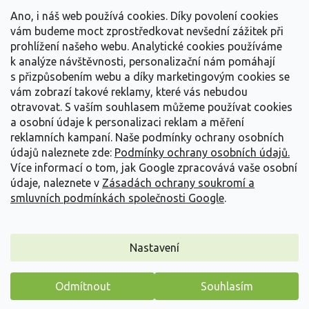
t
Vše o nákupu
í
Ano, i náš web používá cookies. Díky povolení cookies
vám budeme moct zprostředkovat nevšední zážitek při
prohlížení našeho webu. Analytické cookies používáme
Informace pro Vás
k analýze návštěvnosti, personalizační nám pomáhají
s přizpůsobením webu a díky marketingovým cookies se
Kontakujte nás
vám zobrazí takové reklamy, které vás nebudou
otravovat.
S vaším souhlasem můžeme používat cookies
a osobní údaje k personalizaci reklam a měření
reklamních kampaní. Naše podmínky ochrany osobních
údajů naleznete zde:
Podmínky ochrany osobních údajů.
Více informací o tom, jak Google zpracovává vaše osobní
údaje, naleznete v
Zásadách ochrany soukromí a
smluvních podmínkách společnosti Google
.
Vytvořil Shoptet
Nastavení
Copyright 2026
Zahradnictví Spomyšl
. Všechna práva
Odmítnout
Souhlasím
vyhrazena.
Máme pro vás malý dárek