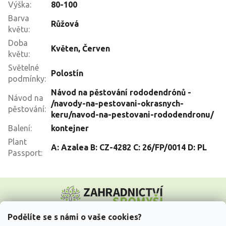
Výška
:
80-100
Barva
Růžová
květu
:
Doba
Květen
,
Červen
květu
:
Světelné
Polostín
podmínky
:
Návod na pěstování rododendrónů -
Návod na
/navody-na-pestovani-okrasnych-
pěstování
:
keru/navod-na-pestovani-rododendronu/
Balení
:
kontejner
Plant
A: Azalea B: CZ-4282 C: 26/FP/0014 D: PL
Passport
:
Z
á
p
a
Podělíte se s námi o vaše cookies?