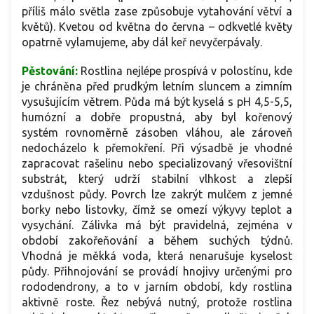
příliš málo světla zase způsobuje vytahování větví a
květů). Kvetou od května do června – odkvetlé květy
opatrně vylamujeme, aby dál keř nevyčerpávaly.
Pěstování:
Rostlina nejlépe prospívá v polostínu, kde
je chráněna před prudkým letním sluncem a zimním
vysušujícím větrem. Půda má být kyselá s pH 4,5-5,5,
humózní a dobře propustná, aby byl kořenový
systém rovnoměrně zásoben vláhou, ale zároveň
nedocházelo k přemokření. Při výsadbě je vhodné
zapracovat rašelinu nebo specializovaný vřesovištní
substrát, který udrží stabilní vlhkost a zlepší
vzdušnost půdy. Povrch lze zakrýt mulčem z jemné
borky nebo listovky, čímž se omezí výkyvy teplot a
vysychání. Zálivka má být pravidelná, zejména v
období zakořeňování a během suchých týdnů.
Vhodná je měkká voda, která nenarušuje kyselost
půdy. Přihnojování se provádí hnojivy určenými pro
rododendrony, a to v jarním období, kdy rostlina
aktivně roste. Řez nebývá nutný, protože rostlina