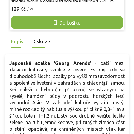
středně rychle, v dospělosti dorůstá přibližně 1,2–1,5 m
p
výšky a 1,5–1,8 m šířky, má široce rozkladitý, spíše plochý
129 Kč
/ ks
v
o
habitus. Listy jsou středně velké, eliptické, tmavě zelené,
s
částečně vytrvávají i přes zimu. V květnu nese nálevkovité
Do košíku
p
květy o průměru kolem 5 cm, bílé s jemným zelenavým
nádechem v hrdle. Hodí se jako prosvětlující prvek do
polostinných partií, k podsadbám vyšších rododendronů i do
Popis
Diskuze
větších nádob.
Japonská azalka 'Georg Arends'
- patří mezi
klasické kultivary vzniklé v severní Evropě, kde se
dlouhodobě šlechtí azalky pro vyšší mrazuvzdornost
a spolehlivé kvetení v zahradách s chladnější zimou.
Keř náleží k hybridům přirozeně se vázaným na
kyselé, humózní půdy v podrostu horských lesů
východní Asie. V zahradní kultuře vytváří hustý,
mírně rozkladitý habitus s výškou přibližně 0,8–1 m a
šířkou kolem 1–1,2 m. Listy jsou drobné, vejčité, leskle
zelené, na rubu jemně šedavé, při tuhých zimách část
olistění opadává, na chráněných místech však keř