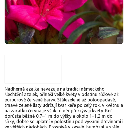
Nádherná azalka navazuje na tradici německého
šlechtění azalek, přináší velké květy v odstínu růžově až
purpurově červené barvy. Stálezelené až poloopadavé,
tmavě zelené listy udržují tvar keře po celý rok, v květnu a
na začátku června je však téměř překrývají květy. Keř
dorůstá běžně 0,7–1 m do výšky a okolo 1–1,2 m do
šířky, dobře se uplatní v polostínu pod vyššími dřevinami i
ve větších nádobách. Prospívá v kyselé, humózní a stále