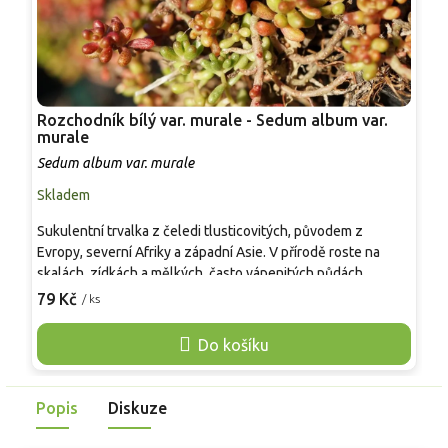
Rozchodník bílý var. murale - Sedum album var.
R
murale
S
Sedum album var. murale
Skladem
S
Sukulentní trvalka z čeledi tlusticovitých, původem z
S
Evropy, severní Afriky a západní Asie. V přírodě roste na
t
skalách, zídkách a mělkých, často vápenitých půdách.
A
Poléhavé lodyhy snadno koření v uzlinách a vytvářejí
k
79 Kč
7
/ ks
koberec 5–10 cm vysoký, 30–45 cm široký. Dužnaté lístky se
p
v suchu i v zimě barví do růžova až červenohněda. Červen–
n
Do košíku
srpen nese bílé hvězdicové květy v chocholících, atraktivní
ž
pro včely. Hodí se do skalek, štěrku, spár dlažby i na
m
extenzivní střechy, s netřesky či mateřídouškou.
s
Popis
Diskuze