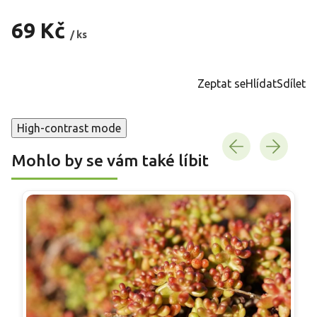
69 Kč
/ ks
Měrná
cena:
Zeptat se
Hlídat
Sdílet
High-contrast mode
Mohlo by se vám také líbit