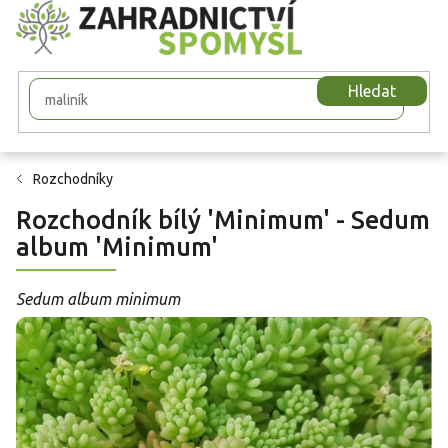
Přejít
na
obsah
Hledat
Rozchodníky
Rozchodník bílý 'Minimum' - Sedum
album 'Minimum'
Sedum album minimum