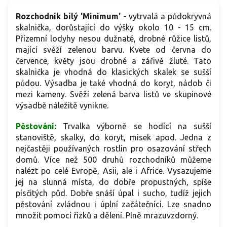
Rozchodník bílý 'Minimum' -
vytrvalá a půdokryvná
skalnička, dorůstající do výšky okolo 10 - 15 cm.
Přízemní lodyhy nesou dužnaté, drobné růžice listů,
mající svěží zelenou barvu. Kvete od června do
července, květy jsou drobné a zářivě žluté. Tato
skalnička je vhodná do klasických skalek se sušší
půdou. Výsadba je také vhodná do koryt, nádob či
mezi kameny. Svěží zelená barva listů ve skupinové
výsadbě náležitě vynikne.
Pěstování:
Trvalka výborně se hodící na sušší
stanoviště, skalky, do koryt, misek apod. Jedna z
nejčastěji používaných rostlin pro osazování střech
domů. Více než 500 druhů rozchodníků můžeme
nalézt po celé Evropě, Asii, ale i Africe. Vysazujeme
jej na slunná místa, do dobře propustných, spíše
písčitých půd. Dobře snáší úpal i sucho, tudíž jejich
pěstování zvládnou i úplní začátečníci. Lze snadno
množit pomocí řízků a dělení. Plně mrazuvzdorný.