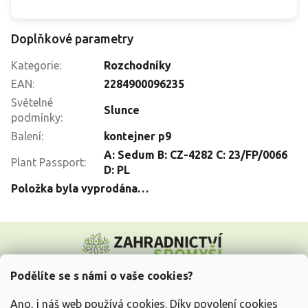
Doplňkové parametry
Kategorie
:
Rozchodníky
EAN
:
2284900096235
Světelné
Slunce
podmínky
:
Balení
:
kontejner p9
A: Sedum B: CZ-4282 C: 23/FP/0066
Plant Passport
:
D: PL
Položka byla vyprodána…
Z
á
p
a
Podělíte se s námi o vaše cookies?
t
Vše o nákupu
í
Ano, i náš web používá cookies. Díky povolení cookies