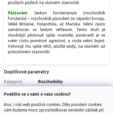
písčitých půdách na slunném stanovišti.
Pěstování:
Sedum forsterianum (rozchodník
Forsterův) – rozchodník původem ze západní Evropy,
Velké Británie, Holandska, až Maroka. Velmi často
zaměňován se Sedum reflexum. Tento druh je
vhodnější pěstovat spíše osaměle, poněvadž je ve
svém růstu poměrně agresivní, a roste velmi bujně.
Vyhovují mu spíše vlhčí, písčité půdy, na slunném až
polostinném stanovišti.
Doplňkové parametry
Kategorie
:
Rozchodníky
EAN
:
2284900103155
Podělíte se s námi o vaše cookies?
Světelné
Slunce
,
Polostín
podmínky
:
Ano, i náš web používá cookies. Díky povolení cookies
Balení
:
kontejner p9
vám budeme moct zprostředkovat nevšední zážitek při