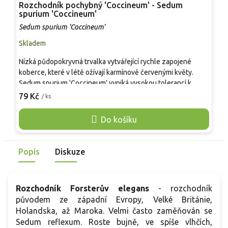
Rozchodník pochybný 'Coccineum' - Sedum
R
spurium 'Coccineum'
S
Sedum spurium 'Coccineum'
Skladem
S
Nízká půdopokryvná trvalka vytvářející rychle zapojené
S
koberce, které v létě ožívají karmínově červenými květy.
t
Sedum spurium 'Coccineum' vyniká vysokou tolerancí k
A
suchu, chudším půdám i plnému slunci, kde si zachovává
k
79 Kč
7
/ ks
kompaktní růst. Hodí se do skalek, suchých zídek, mezi
p
nášlapy i na extenzivní střechy. Oproti zeleně kvetoucím
n
Do košíku
druhům rozchodníků působí výrazně barevněji a dekorativně
ž
po delší část sezony.
m
s
Popis
Diskuze
Rozchodník Forsterův elegans
- rozchodník
původem ze západní Evropy, Velké Británie,
Holandska, až Maroka. Velmi často zaměňován se
Sedum reflexum. Roste bujně, ve spíše vlhčích,