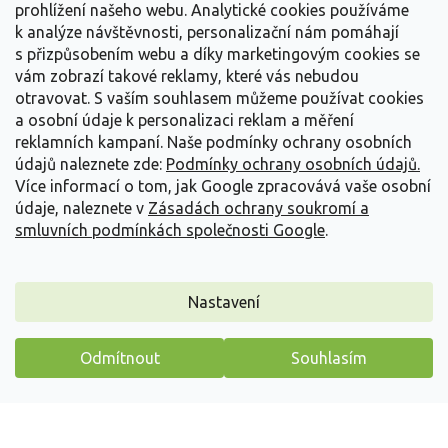
A: Sedum B: CZ-4282 C: 20/FP/0061
prohlížení našeho webu. Analytické cookies používáme
Plant Passport
:
D: PL
k analýze návštěvnosti, personalizační nám pomáhají
s přizpůsobením webu a díky marketingovým cookies se
Položka byla vyprodána…
vám zobrazí takové reklamy, které vás nebudou
otravovat.
S vaším souhlasem můžeme používat cookies
Z
a osobní údaje k personalizaci reklam a měření
á
reklamních kampaní. Naše podmínky ochrany osobních
p
údajů naleznete zde:
Podmínky ochrany osobních údajů.
a
Více informací o tom, jak Google zpracovává vaše osobní
t
údaje, naleznete v
Zásadách ochrany soukromí a
Vše o nákupu
í
smluvních podmínkách společnosti Google
.
Informace pro Vás
Nastavení
Kontakujte nás
Odmítnout
Souhlasím
Máme pro vás malý dárek