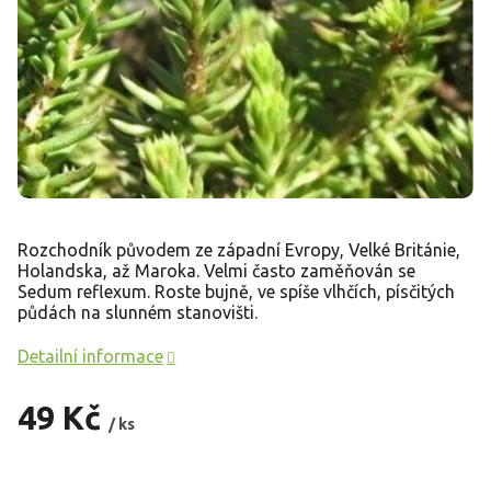
Rozchodník původem ze západní Evropy, Velké Británie,
Holandska, až Maroka. Velmi často zaměňován se
Sedum reflexum. Roste bujně, ve spíše vlhčích, písčitých
půdách na slunném stanovišti.
Detailní informace
49 Kč
/ ks
Měrná
cena: