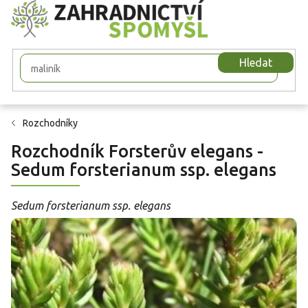
Přejít
na
obsah
Hledat
Rozchodníky
Rozchodník Forsterův elegans -
Sedum forsterianum ssp. elegans
Sedum forsterianum ssp. elegans