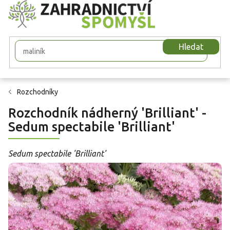
Přejít
na
obsah
Hledat
Rozchodníky
Rozchodník nádherný 'Brilliant' -
Sedum spectabile 'Brilliant'
Sedum spectabile 'Brilliant'