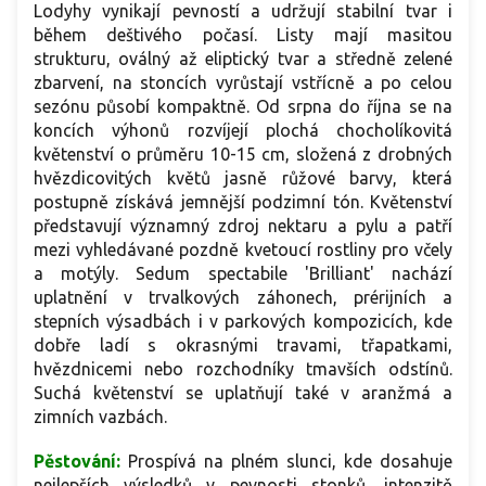
Lodyhy vynikají pevností a udržují stabilní tvar i
během deštivého počasí. Listy mají masitou
strukturu, oválný až eliptický tvar a středně zelené
zbarvení, na stoncích vyrůstají vstřícně a po celou
sezónu působí kompaktně. Od srpna do října se na
koncích výhonů rozvíjejí plochá chocholíkovitá
květenství o průměru 10-15 cm, složená z drobných
hvězdicovitých květů jasně růžové barvy, která
postupně získává jemnější podzimní tón. Květenství
představují významný zdroj nektaru a pylu a patří
mezi vyhledávané pozdně kvetoucí rostliny pro včely
a motýly. Sedum spectabile 'Brilliant' nachází
uplatnění v trvalkových záhonech, prérijních a
stepních výsadbách i v parkových kompozicích, kde
dobře ladí s okrasnými travami, třapatkami,
hvězdnicemi nebo rozchodníky tmavších odstínů.
Suchá květenství se uplatňují také v aranžmá a
zimních vazbách.
Pěstování:
Prospívá na plném slunci, kde dosahuje
nejlepších výsledků v pevnosti stonků, intenzitě