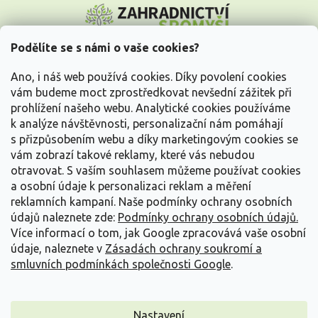
á
p
a
Podělíte se s námi o vaše cookies?
t
Vše o nákupu
í
Ano, i náš web používá cookies. Díky povolení cookies
vám budeme moct zprostředkovat nevšední zážitek při
prohlížení našeho webu. Analytické cookies používáme
Informace pro Vás
k analýze návštěvnosti, personalizační nám pomáhají
s přizpůsobením webu a díky marketingovým cookies se
Kontakujte nás
vám zobrazí takové reklamy, které vás nebudou
otravovat.
S vaším souhlasem můžeme používat cookies
a osobní údaje k personalizaci reklam a měření
reklamních kampaní. Naše podmínky ochrany osobních
údajů naleznete zde:
Podmínky ochrany osobních údajů.
Více informací o tom, jak Google zpracovává vaše osobní
údaje, naleznete v
Zásadách ochrany soukromí a
smluvních podmínkách společnosti Google
.
Vytvořil Shoptet
Nastavení