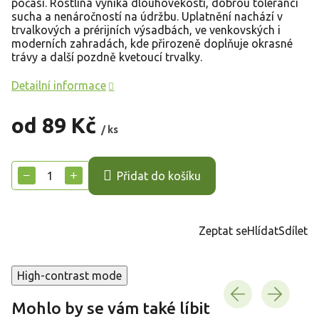
počasí. Rostlina vyniká dlouhověkostí, dobrou tolerancí
sucha a nenáročností na údržbu. Uplatnění nachází v
trvalkových a prérijních výsadbách, ve venkovských i
moderních zahradách, kde přirozeně doplňuje okrasné
trávy a další pozdně kvetoucí trvalky.
Detailní informace
od
89 Kč
/ ks
Měrná
cena:
−
+
Přidat do košíku
Zeptat se
Hlídat
Sdílet
High-contrast mode
Mohlo by se vám také líbit