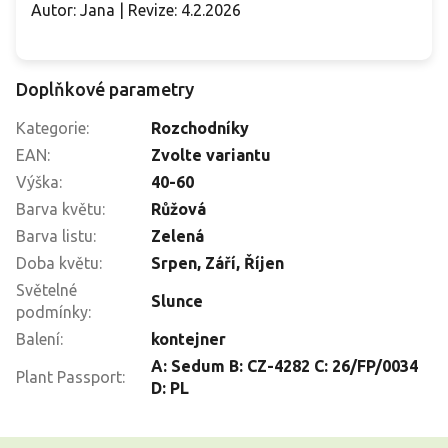
Autor: Jana | Revize: 4.2.2026
Doplňkové parametry
Kategorie
:
Rozchodníky
EAN
:
Zvolte variantu
Výška
:
40-60
Barva květu
:
Růžová
Barva listu
:
Zelená
Doba květu
:
Srpen
,
Září
,
Říjen
Světelné
Slunce
podmínky
:
Balení
:
kontejner
A: Sedum B: CZ-4282 C: 26/FP/0034
Plant Passport
:
D: PL
Z