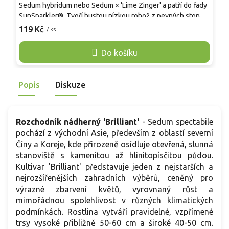
Sedum hybridum nebo Sedum × 'Lime Zinger' a patří do řady
t
SunSparkler®. Tvoří hustou nízkou rohož z pevných stonků,
A
v dospělosti 10–15 cm vysokou a 40–45 cm širokou. Drobné
k
119 Kč
7
/ ks
dužnaté listy jsou limetkově zelené s třešňově červeným
p
lemem, nejvýraznějším na plném slunci. Srpen–září nese
n
Do košíku
plochá květenství drobných růžových květů, která lákají
ž
včely i motýly. Po odkvětu drží tvar i k sušení, v zimě
m
zatahuje a na jaře z báze obnovuje růst. Hodí se do štěrku
s
Popis
Diskuze
spár kamene i do nádob i na okraje záhonů.
Rozchodník nádherný 'Brilliant'
- Sedum spectabile
pochází z východní Asie, především z oblastí severní
Číny a Koreje, kde přirozeně osídluje otevřená, slunná
stanoviště s kamenitou až hlinitopísčitou půdou.
Kultivar 'Brilliant' představuje jeden z nejstarších a
nejrozšířenějších zahradních výběrů, ceněný pro
výrazné zbarvení květů, vyrovnaný růst a
mimořádnou spolehlivost v různých klimatických
podmínkách. Rostlina vytváří pravidelné, vzpřímené
trsy vysoké přibližně 50-60 cm a široké 40-50 cm.