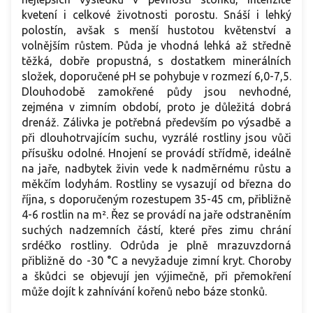
kvetení i celkové životnosti porostu. Snáší i lehký
polostín, avšak s menší hustotou květenství a
volnějším růstem. Půda je vhodná lehká až středně
těžká, dobře propustná, s dostatkem minerálních
složek, doporučené pH se pohybuje v rozmezí 6,0-7,5.
Dlouhodobě zamokřené půdy jsou nevhodné,
zejména v zimním období, proto je důležitá dobrá
drenáž. Zálivka je potřebná především po výsadbě a
při dlouhotrvajícím suchu, vyzrálé rostliny jsou vůči
přísušku odolné. Hnojení se provádí střídmě, ideálně
na jaře, nadbytek živin vede k nadměrnému růstu a
měkčím lodyhám. Rostliny se vysazují od března do
října, s doporučeným rozestupem 35-45 cm, přibližně
4-6 rostlin na m². Řez se provádí na jaře odstraněním
suchých nadzemních částí, které přes zimu chrání
srdéčko rostliny. Odrůda je plně mrazuvzdorná
přibližně do -30 °C a nevyžaduje zimní kryt. Choroby
a škůdci se objevují jen výjimečně, při přemokření
může dojít k zahnívání kořenů nebo báze stonků.