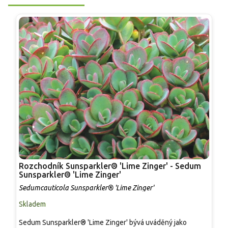
Rozchodník Sunsparkler® 'Lime Zinger' - Sedum
R
Sunsparkler® 'Lime Zinger'
S
Sedumcauticola Sunsparkler® 'Lime Zinger'
Skladem
S
Sedum Sunsparkler® 'Lime Zinger' bývá uváděný jako
S