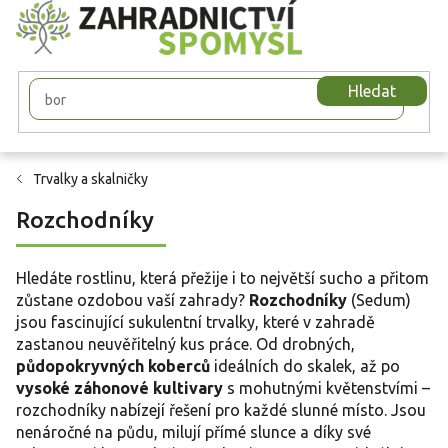
Přejít
na
obsah
Hledat
Trvalky a skalničky
Rozchodníky
Hledáte rostlinu, která přežije i to největší sucho a přitom
zůstane ozdobou vaší zahrady?
Rozchodníky
(Sedum)
jsou fascinující sukulentní trvalky, které v zahradě
zastanou neuvěřitelný kus práce. Od drobných,
půdopokryvných koberců
ideálních do skalek, až po
vysoké záhonové kultivary
s mohutnými květenstvími –
rozchodníky nabízejí řešení pro každé slunné místo. Jsou
nenáročné na půdu, milují přímé slunce a díky své