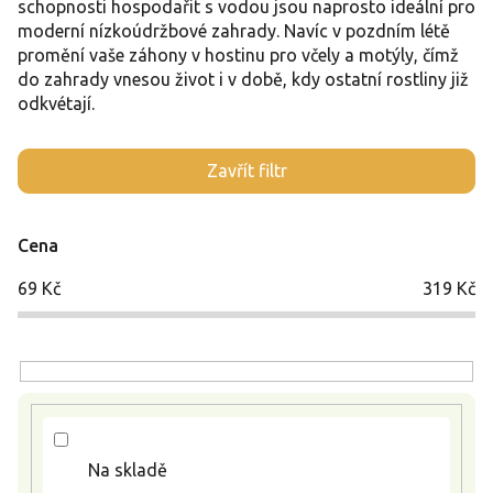
schopnosti hospodařit s vodou jsou naprosto ideální pro
moderní nízkoúdržbové zahrady. Navíc v pozdním létě
promění vaše záhony v hostinu pro včely a motýly, čímž
do zahrady vnesou život i v době, kdy ostatní rostliny již
odkvétají.
V
Zavřít filtr
ý
p
i
Cena
s
p
69
Kč
319
Kč
r
o
d
u
k
t
ů
Na skladě