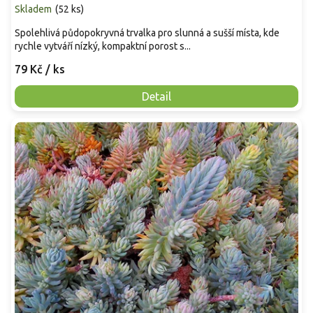
Skladem
(
52 ks
)
Spolehlivá půdopokryvná trvalka pro slunná a sušší místa, kde
rychle vytváří nízký, kompaktní porost s...
79 Kč
/ ks
Detail