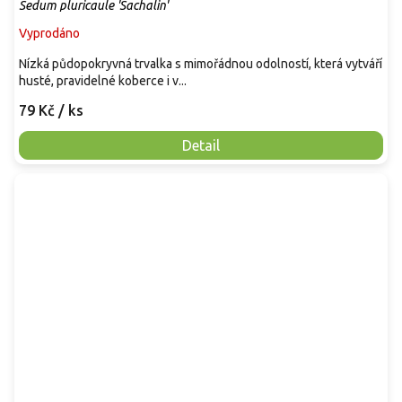
Sedum pluricaule 'Sachalin'
Vyprodáno
Nízká půdopokryvná trvalka s mimořádnou odolností, která vytváří
husté, pravidelné koberce i v...
79 Kč
/ ks
Detail