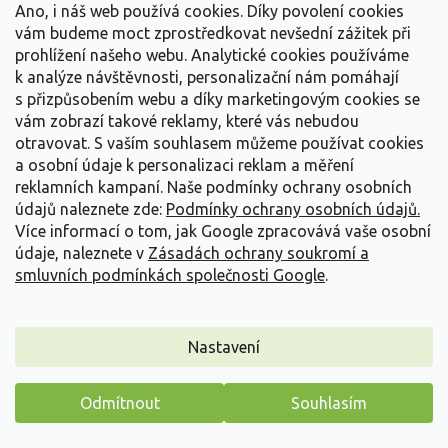
Ano, i náš web používá cookies. Díky povolení cookies
Tento rozchodník vnáší do pozdně letních záhonů klidný, světlý
vám budeme moct zprostředkovat nevšední zážitek při
akcent v podobě jemně růžových...
prohlížení našeho webu. Analytické cookies používáme
119 Kč
/ ks
od
k analýze návštěvnosti, personalizační nám pomáhají
s přizpůsobením webu a díky marketingovým cookies se
Detail
vám zobrazí takové reklamy, které vás nebudou
otravovat.
S vaším souhlasem můžeme používat cookies
a osobní údaje k personalizaci reklam a měření
reklamních kampaní. Naše podmínky ochrany osobních
údajů naleznete zde:
Podmínky ochrany osobních údajů.
Více informací o tom, jak Google zpracovává vaše osobní
údaje, naleznete v
Zásadách ochrany soukromí a
smluvních podmínkách společnosti Google
.
Nastavení
Odmítnout
Souhlasím
Máme pro vás malý dárek