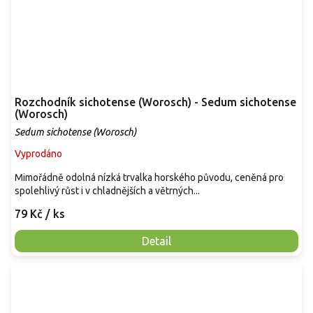
Rozchodník sichotense (Worosch) - Sedum sichotense
(Worosch)
Sedum sichotense (Worosch)
Vyprodáno
Mimořádně odolná nízká trvalka horského původu, ceněná pro
spolehlivý růst i v chladnějších a větrných...
79 Kč
/ ks
Detail