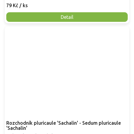
79 Kč
/ ks
Detail
Rozchodník pluricaule 'Sachalin' - Sedum pluricaule
'Sachalin'