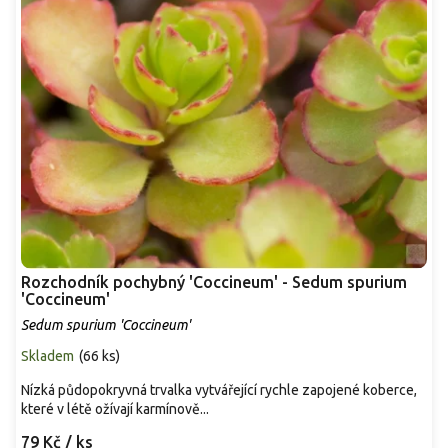
Rozchodník pochybný 'Coccineum' - Sedum spurium
'Coccineum'
Sedum spurium 'Coccineum'
Skladem
(
66 ks
)
Nízká půdopokryvná trvalka vytvářející rychle zapojené koberce,
které v létě ožívají karmínově...
79 Kč
/ ks