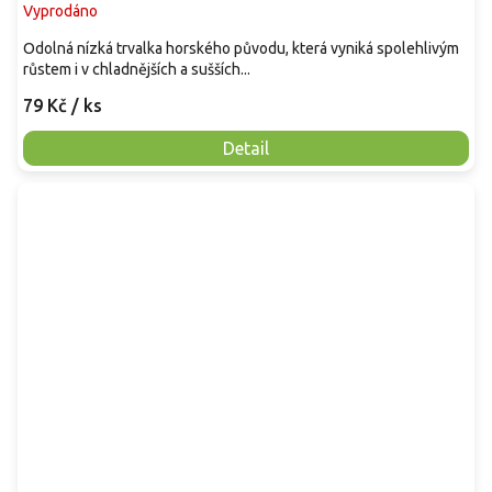
Vyprodáno
Odolná nízká trvalka horského původu, která vyniká spolehlivým
růstem i v chladnějších a sušších...
79 Kč
/ ks
Detail