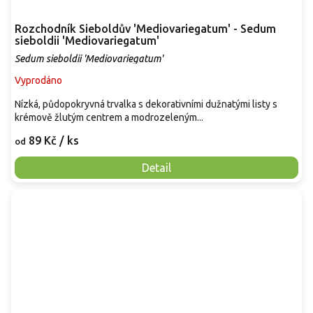
Rozchodník Sieboldův 'Mediovariegatum' - Sedum
sieboldii 'Mediovariegatum'
Sedum sieboldii 'Mediovariegatum'
Vyprodáno
Nízká, půdopokryvná trvalka s dekorativními dužnatými listy s
krémově žlutým centrem a modrozeleným...
89 Kč
/ ks
od
Detail