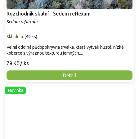
Rozchodník skalní - Sedum reflexum
Sedum reflexum
Skladem
(
49 ks
)
Velmi odolná půdopokryvná trvalka, která vytváří husté, nízké
koberce s výraznou texturou jemných,...
79 Kč
/ ks
Detail
Novinka