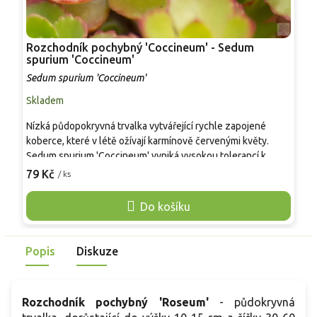
Rozchodník pochybný 'Coccineum' - Sedum
R
spurium 'Coccineum'
'
Sedum spurium 'Coccineum'
S
Skladem
S
Nízká půdopokryvná trvalka vytvářející rychle zapojené
S
koberce, které v létě ožívají karmínově červenými květy.
k
Sedum spurium 'Coccineum' vyniká vysokou tolerancí k
n
suchu, chudším půdám i plnému slunci, kde si zachovává
č
79 Kč
7
/ ks
kompaktní růst. Hodí se do skalek, suchých zídek, mezi
c
nášlapy i na extenzivní střechy. Oproti zeleně kvetoucím
o
Do košíku
druhům rozchodníků působí výrazně barevněji a dekorativně
l
po delší část sezony.
s
m
Popis
Diskuze
Rozchodník pochybný 'Roseum'
- půdokryvná