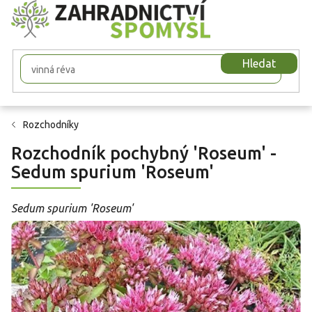
Přejít
na
obsah
Hledat
Rozchodníky
Rozchodník pochybný 'Roseum' -
Sedum spurium 'Roseum'
Sedum spurium 'Roseum'