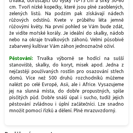
trvalka, dorůstající do výšky 10-15 cm a šířky 30-60
cm. Tvoří nízké kopečky, které jsou plné zaoblených,
zelených listů. Na podzim pak získávají nádech
růžových odstínů. Kvete v průběhu léta jemně
růžovými květy. Na první pohled se Vám bude zdát,
že vidíte mořské korály. Je ideální do skalky, nádob
nebo na okraje trvalkových záhonů. Velmi působivě
zabarvený kultivar Vám záhon jednoznačně oživí.
Pěstování:
Trvalka výborně se hodící na sušší
stanoviště, skalky, do koryt, misek apod. Jedna z
nejčastěji používaných rostlin pro osazování střech
domů. Více než 500 druhů rozchodníků můžeme
nalézt po celé Evropě, Asii, ale i Africe. Vysazujeme
jej na slunná místa, do dobře propustných, spíše
písčitých půd. Dobře snáší úpal i sucho, tudíž jejich
pěstování zvládnou i úplní začátečníci. Lze snadno
množit pomocí řízků a dělení. Plně mrazuvzdorný.