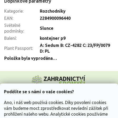
Doplňkové parametry
Kategorie
:
Rozchodníky
EAN
:
2284900096440
Světelné
Slunce
podmínky
:
Balení
:
kontejner p9
A: Sedum B: CZ-4282 C: 23/FP/0079
Plant Passport
:
D: PL
Položka byla vyprodána…
Z
á
p
a
Podělíte se s námi o vaše cookies?
t
Vše o nákupu
í
Ano, i náš web používá cookies. Díky povolení cookies
vám budeme moct zprostředkovat nevšední zážitek při
prohlížení našeho webu. Analytické cookies používáme
Informace pro Vás