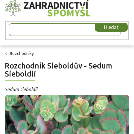
Přejít
na
obsah
Hledat
Rozchodníky
Rozchodník Sieboldův - Sedum
Sieboldii
Sedum sieboldii