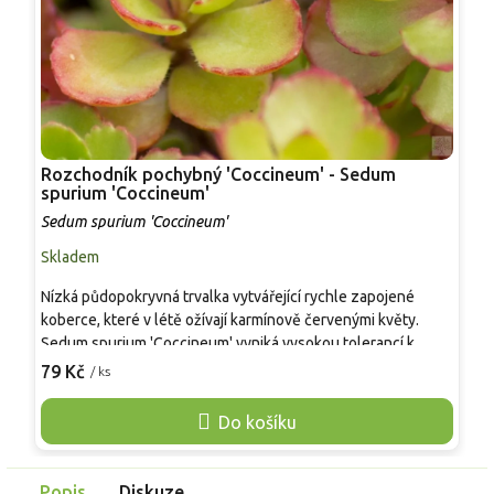
Rozchodník pochybný 'Coccineum' - Sedum
R
spurium 'Coccineum'
'
Sedum spurium 'Coccineum'
S
Skladem
S
Nízká půdopokryvná trvalka vytvářející rychle zapojené
R
koberce, které v létě ožívají karmínově červenými květy.
o
Sedum spurium 'Coccineum' vyniká vysokou tolerancí k
k
suchu, chudším půdám i plnému slunci, kde si zachovává
79 Kč
/ ks
R
o
kompaktní růst. Hodí se do skalek, suchých zídek, mezi
v
nášlapy i na extenzivní střechy. Oproti zeleně kvetoucím
Do košíku
r
druhům rozchodníků působí výrazně barevněji a dekorativně
v
po delší část sezony.
d
Popis
Diskuze
k