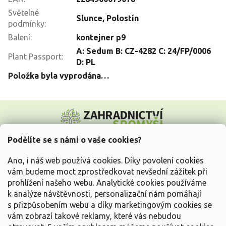
Světelné
Slunce
,
Polostín
podmínky
:
Balení
:
kontejner p9
A: Sedum B: CZ-4282 C: 24/FP/0006
Plant Passport
:
D: PL
Položka byla vyprodána…
Z
á
p
a
Podělíte se s námi o vaše cookies?
t
Vše o nákupu
í
Ano, i náš web používá cookies. Díky povolení cookies
vám budeme moct zprostředkovat nevšední zážitek při
prohlížení našeho webu. Analytické cookies používáme
Informace pro Vás
k analýze návštěvnosti, personalizační nám pomáhají
s přizpůsobením webu a díky marketingovým cookies se
Kontakujte nás
vám zobrazí takové reklamy, které vás nebudou