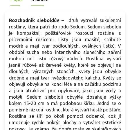
š
Rozchodník sieboldův
– druh vytrvalé sukulentní
rostliny, která patří do rodu Sedum. Sedum sieboldii
je kompaktní, polštářovitě rostoucí rostlina s
přízemními růžicemi. Listy jsou masité, stříbřitě
modré a mají tvar podlouhlých, oválných lístků. V
období sucha nebo intenzivního slunečního záření
mohou mít listy růžový nádech. Rostlina vytváří
jasně růžové až červené květy, které se objevují na
dlouhých, výrazných stoncích. Květy jsou obvykle
drobné a mají tvar hvězdicovitého kalichu. Květy se
objevují obvykle na konci léta a na začátku podzimu
a jsou atraktivní pro opylovače, jako jsou včely a
motýli. Sedum sieboldii obvykle dosahuje výšky
kolem 15-20 cm a má podobnou šířku. Jedná se o
poměrně nízkou rostlinu, která vytváří husté polštáře.
Rostlina se šíří po okolí pomocí oddenků, což jí
umožňuje rychle pokrýt plochy a vytvářet estetické
pokryvy. Je známo, že dobře roste ve skalničkových