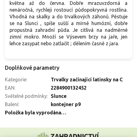
května až do června. Dobře mrazuvzdorná a
nenáročná, rychleji rostoucí půdopokryvná rostlina.
Vhodná na skalky a do trvalkových záhonů. Pěstuje
se na Slunci , spíše sušší a mírně humózní, dobře
propustná zahradní půda. Je citlivá na nadměrné
zimní mokro. Množí se Výsevem brzy na jaře, jen
lehce zasypat nebo zatlačit ; dělením časně z jara.
Doplňkové parametry
Kategorie
:
Trvalky začínající latinsky na C
EAN
:
2284900132452
Světelné podmínky
:
Slunce
Balení
:
kontejner p9
Položka byla vyprodána…
Z