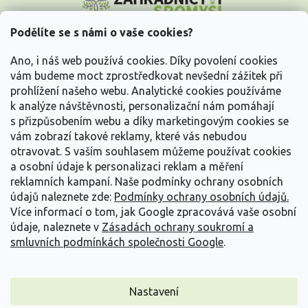
á
p
a
Podělíte se s námi o vaše cookies?
t
Vše o nákupu
í
Ano, i náš web používá cookies. Díky povolení cookies
vám budeme moct zprostředkovat nevšední zážitek při
prohlížení našeho webu. Analytické cookies používáme
Informace pro Vás
k analýze návštěvnosti, personalizační nám pomáhají
s přizpůsobením webu a díky marketingovým cookies se
Kontakujte nás
vám zobrazí takové reklamy, které vás nebudou
otravovat.
S vaším souhlasem můžeme používat cookies
a osobní údaje k personalizaci reklam a měření
reklamních kampaní. Naše podmínky ochrany osobních
údajů naleznete zde:
Podmínky ochrany osobních údajů.
Více informací o tom, jak Google zpracovává vaše osobní
údaje, naleznete v
Zásadách ochrany soukromí a
smluvních podmínkách společnosti Google
.
Vytvořil Shoptet
Nastavení