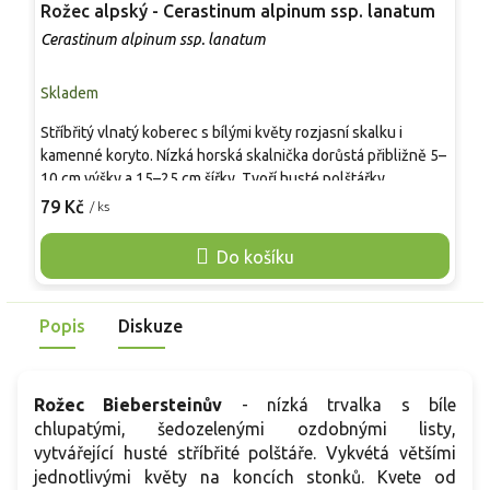
Rožec alpský - Cerastinum alpinum ssp. lanatum
C
Cerastinum alpinum ssp. lanatum
C
Skladem
S
Stříbřitý vlnatý koberec s bílými květy rozjasní skalku i
C
kamenné koryto. Nízká horská skalnička dorůstá přibližně 5–
s
10 cm výšky a 15–25 cm šířky. Tvoří husté polštářky
2
drobných šedozelených až stříbřitých listů, které jsou
79 Kč
/ ks
0
o
měkce plstnaté a působí sametově. V květnu až červenci se
p
nad nimi objevují drobné jednoduché bílé květy se žlutým
Do košíku
c
středem. Vynikne mezi kameny, ve štěrbinách, suchých
č
zídkách, alpínkových korytech a v detailních výsadbách s
c
lomikameny a hvozdíky.
Popis
Diskuze
k
Rožec Biebersteinův
- nízká trvalka s bíle
chlupatými, šedozelenými ozdobnými listy,
vytvářející husté stříbřité polštáře. Vykvétá většími
jednotlivými květy na koncích stonků. Kvete od