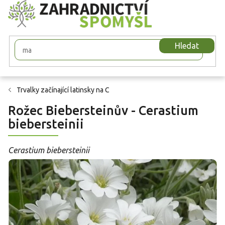
Přejít
na
obsah
Hledat
Trvalky začínající latinsky na C
Rožec Biebersteinův - Cerastium
biebersteinii
Cerastium biebersteinii