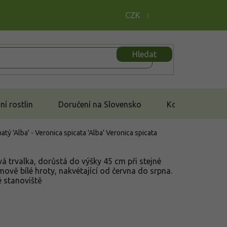
CZK
Hledat
í rostlin
Doručení na Slovensko
Kontakt
atý 'Alba' - Veronica spicata 'Alba'
Veronica spicata
 trvalka, dorůstá do výšky 45 cm při stejné
mově bílé hroty, nakvétající od června do srpna.
é stanoviště