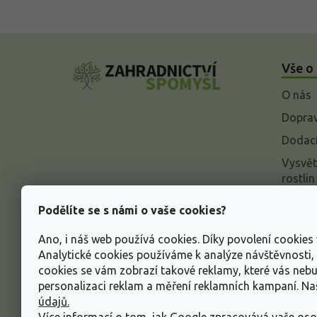
Z
á
Vše o
p
a
O nás
t
í
Doprav
Dodací
Vysvět
rostlin
Odstou
Podělíte se s námi o vaše cookies?
Rekla
Ano, i náš web používá cookies. Díky povolení cookie
Inform
Analytické cookies používáme k analýze návštěvnosti
údajů
cookies se vám zobrazí takové reklamy, které vás neb
Obcho
personalizaci reklam a měření reklamních kampaní. N
údajů.