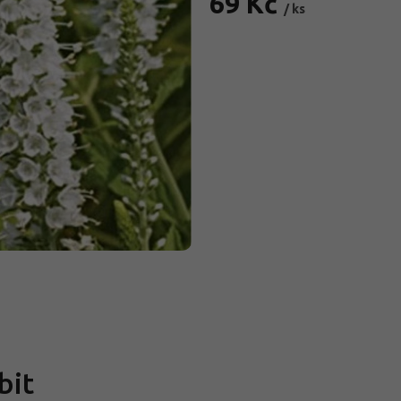
69 Kč
/ ks
Měrná
cena:
bit