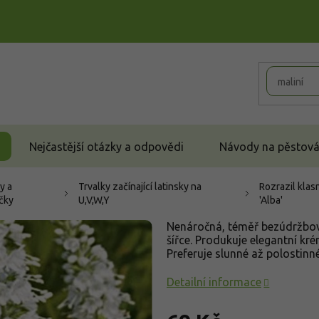
Nejčastější otázky a odpovědi
Návody na pěstován
y a
Trvalky začínající latinsky na
Rozrazil klasn
čky
U,V,W,Y
'Alba'
Nenáročná, téměř bezúdržbová
šířce. Produkuje elegantní kré
Preferuje slunné až polostinn
Detailní informace