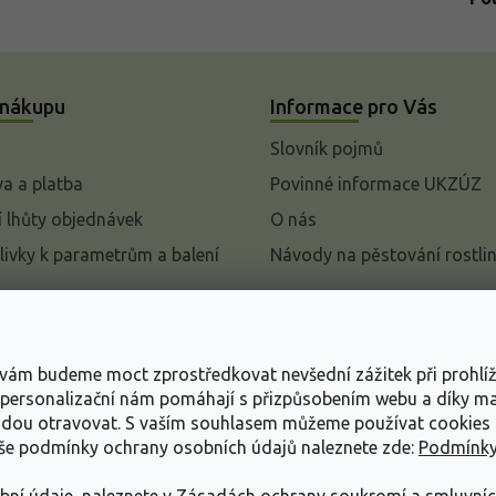
 nákupu
Informace pro Vás
Slovník pojmů
a a platba
Povinné informace UKZÚZ
 lhůty objednávek
O nás
livky k parametrům a balení
Návody na pěstování rostli
pení od kupní smlouvy
mace
s vám budeme moct zprostředkovat nevšední zážitek při prohlí
ace o ochraně osobních
, personalizační nám pomáhají s přizpůsobením webu a díky 
udou otravovat.
S vaším souhlasem můžeme používat cookies 
dní podmínky
aše podmínky ochrany osobních údajů naleznete zde:
Podmínky