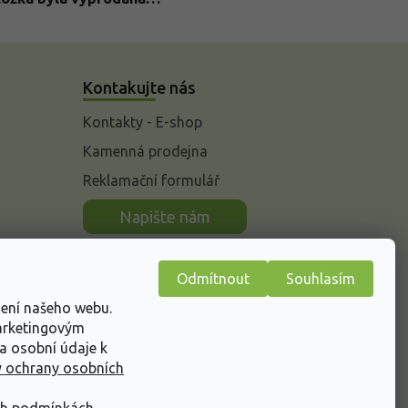
Kontakujte nás
Kontakty - E-shop
Kamenná prodejna
Reklamační formulář
n
Napište nám
Odmítnout
Souhlasím
žení našeho webu.
marketingovým
a osobní údaje k
 ochrany osobních