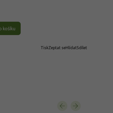
o košíku
Tisk
Zeptat se
Hlídat
Sdílet