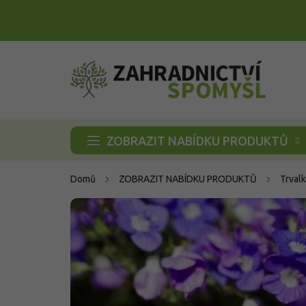
Přejít
na
obsah
ZOBRAZIT NABÍDKU PRODUKTŮ
Domů
ZOBRAZIT NABÍDKU PRODUKTŮ
Trvalk