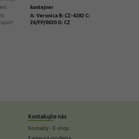
ení
:
kontejner
nt
A: Veronica B: CZ-4282 C:
ssport
:
26/FP/0020 D: CZ
Kontakujte nás
Kontakty - E-shop
Kamenná prodejna