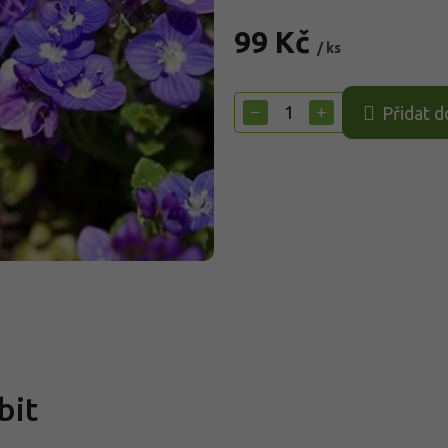
99 Kč
/ ks
Měrná
cena:
−
+
Přidat d
bit