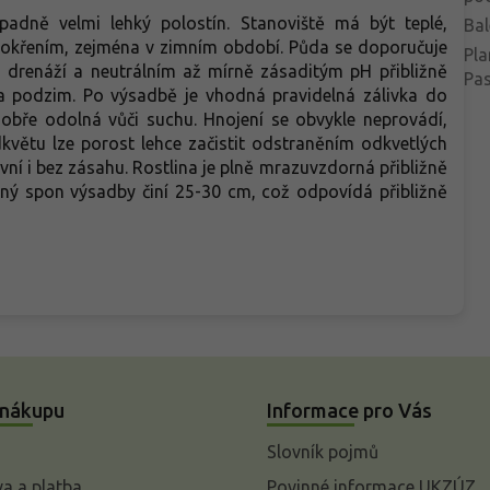
řípadně velmi lehký polostín. Stanoviště má být teplé,
Bal
křením, zejména v zimním období. Půda se doporučuje
Pla
ou drenáží a neutrálním až mírně zásaditým pH přibližně
Pa
na podzim. Po výsadbě je vhodná pravidelná zálivka do
dobře odolná vůči suchu. Hnojení se obvykle neprovádí,
květu lze porost lehce začistit odstraněním odkvetlých
vní i bez zásahu. Rostlina je plně mrazuvzdorná přibližně
ený spon výsadby činí 25-30 cm, což odpovídá přibližně
 nákupu
Informace pro Vás
Slovník pojmů
a a platba
Povinné informace UKZÚZ