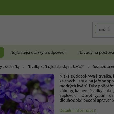
Nejčastější otázky a odpovědi
Návody na pěstován
y a skalničky
Trvalky začínající latinsky na U,V,W,Y
Rozrazil ture
Nízká půdopokryvná trvalka, k
zelených listů a na jaře se s
modrých květů. Díky polštářov
záhony, kamenné zídky i okraj
zaplevelení. Oproti vyšším ro
dlouhodobě působí upraveně i
Detailní informace