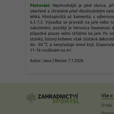
Pěstování:
N
ejvhodnější je plné slunce, p
otevřené a chráněné před dlouhodobým zamo
lehká, hlinitopísčitá až kamenitá, s výborn
6,5-7,5. Výsadba se provádí na jaře nebo 
zakořenění, později je Veronica liwanensis 
případně pouze velmi střídmě na jaře. Po od
stonků, listový koberec však zůstává dekorati
do -30 °C a nevyžaduje zimní kryt. Doporuč
11-16 rostlinám na m².
Autor: Jana | Revize: 7.1.2026
Z
á
Vše o
p
a
O nás
t
í
Doprav