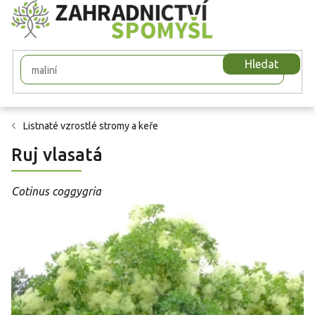
Přejít
na
obsah
Hledat
Listnaté vzrostlé stromy a keře
Ruj vlasatá
Cotinus coggygria