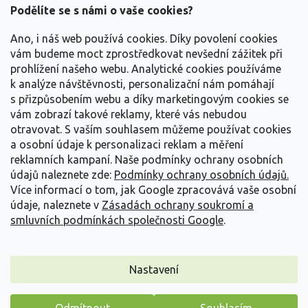
a
Podělíte se s námi o vaše cookies?
t
Vše o nákupu
í
Ano, i náš web používá cookies. Díky povolení cookies
vám budeme moct zprostředkovat nevšední zážitek při
prohlížení našeho webu. Analytické cookies používáme
Informace pro Vás
k analýze návštěvnosti, personalizační nám pomáhají
s přizpůsobením webu a díky marketingovým cookies se
Kontakujte nás
vám zobrazí takové reklamy, které vás nebudou
otravovat.
S vaším souhlasem můžeme používat cookies
a osobní údaje k personalizaci reklam a měření
reklamních kampaní. Naše podmínky ochrany osobních
údajů naleznete zde:
Podmínky ochrany osobních údajů.
Více informací o tom, jak Google zpracovává vaše osobní
údaje, naleznete v
Zásadách ochrany soukromí a
smluvních podmínkách společnosti Google
.
Vytvořil Shoptet
Nastavení
Copyright 2026
Zahradnictví Spomyšl
. Všechna práva