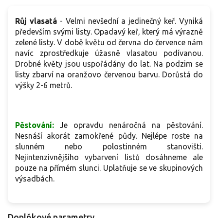
Růj vlasatá
- Velmi nevšední a jedinečný keř. Vyniká
především svými listy. Opadavý keř, který má výrazně
zelené listy. V době květu od června do července nám
navíc zprostředkuje úžasně vlasatou podívanou.
Drobné květy jsou uspořádány do lat. Na podzim se
listy zbarví na oranžovo červenou barvu. Dorůstá do
výšky 2-6 metrů.
Pěstování:
J
e opravdu nenáročná na pěstování.
Nesnáší akorát zamokřené půdy. Nejlépe roste na
slunném nebo polostinném stanovišti.
Nejintenzivnějšího vybarvení listů dosáhneme ale
pouze na přímém slunci. Uplatňuje se ve skupinových
výsadbách.
Doplňkové parametry