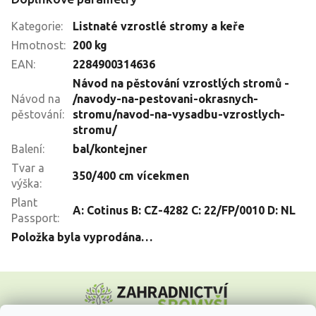
Kategorie
:
Listnaté vzrostlé stromy a keře
Hmotnost
:
200 kg
EAN
:
2284900314636
Návod na pěstování vzrostlých stromů -
Návod na
/navody-na-pestovani-okrasnych-
pěstování
:
stromu/navod-na-vysadbu-vzrostlych-
stromu/
Balení
:
bal/kontejner
Tvar a
350/400 cm vícekmen
výška
:
Plant
A: Cotinus B: CZ-4282 C: 22/FP/0010 D: NL
Passport
:
Položka byla vyprodána…
Z
á
p