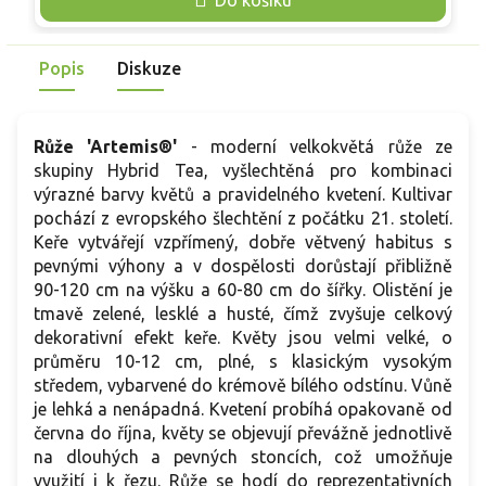
rozetovými květy o průměru 8–12 cm. Vnější okvětní plátky
p
jsou světle růžové, zatímco střed květu má sytější teple
r
růžový odstín. Vyniká silnou starorůžovou vůní s jemnými
p
Popis
Diskuze
ovocnými tóny. Ideální do romantických záhonů, jako solitéra
d
i k posezení, kde naplno vynikne její vůně.
o
Růže 'Artemis®'
-
moderní velkokvětá růže ze
skupiny Hybrid Tea, vyšlechtěná pro kombinaci
výrazné barvy květů a pravidelného kvetení. Kultivar
pochází z evropského šlechtění z počátku 21. století.
Keře vytvářejí vzpřímený, dobře větvený habitus s
pevnými výhony a v dospělosti dorůstají přibližně
90-120 cm na výšku a 60-80 cm do šířky. Olistění je
tmavě zelené, lesklé a husté, čímž zvyšuje celkový
dekorativní efekt keře. Květy jsou velmi velké, o
průměru 10-12 cm, plné, s klasickým vysokým
středem, vybarvené do krémově bílého odstínu. Vůně
je lehká a nenápadná. Kvetení probíhá opakovaně od
června do října, květy se objevují převážně jednotlivě
na dlouhých a pevných stoncích, což umožňuje
využití i k řezu. Růže se hodí do reprezentativních