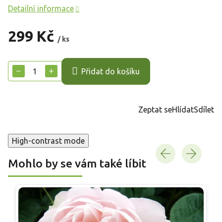
Detailní informace
299 Kč
/ ks
Měrná
cena:
−
+
Přidat do košíku
Zeptat se
Hlídat
Sdílet
High-contrast mode
Mohlo by se vám také líbit