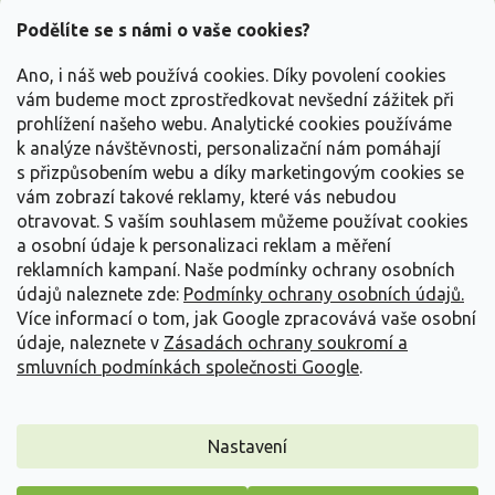
p
a
Podělíte se s námi o vaše cookies?
t
Vše o nákupu
í
Ano, i náš web používá cookies. Díky povolení cookies
vám budeme moct zprostředkovat nevšední zážitek při
prohlížení našeho webu. Analytické cookies používáme
Informace pro Vás
k analýze návštěvnosti, personalizační nám pomáhají
s přizpůsobením webu a díky marketingovým cookies se
Kontakujte nás
vám zobrazí takové reklamy, které vás nebudou
otravovat.
S vaším souhlasem můžeme používat cookies
a osobní údaje k personalizaci reklam a měření
reklamních kampaní. Naše podmínky ochrany osobních
údajů naleznete zde:
Podmínky ochrany osobních údajů.
Více informací o tom, jak Google zpracovává vaše osobní
údaje, naleznete v
Zásadách ochrany soukromí a
smluvních podmínkách společnosti Google
.
Vytvořil Shoptet
Nastavení