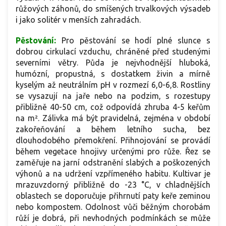
růžových záhonů, do smíšených trvalkových výsadeb
i jako solitér v menších zahradách.
Pěstování:
Pro pěstování se hodí plné slunce s
dobrou cirkulací vzduchu, chráněné před studenými
severními větry. Půda je nejvhodnější hluboká,
humózní, propustná, s dostatkem živin a mírně
kyselým až neutrálním pH v rozmezí 6,0-6,8. Rostliny
se vysazují na jaře nebo na podzim, s rozestupy
přibližně 40-50 cm, což odpovídá zhruba 4-5 keřům
na m². Zálivka má být pravidelná, zejména v období
zakořeňování a během letního sucha, bez
dlouhodobého přemokření. Přihnojování se provádí
během vegetace hnojivy určenými pro růže. Řez se
zaměřuje na jarní odstranění slabých a poškozených
výhonů a na udržení vzpřímeného habitu. Kultivar je
mrazuvzdorný přibližně do -23 °C, v chladnějších
oblastech se doporučuje přihrnutí paty keře zeminou
nebo kompostem. Odolnost vůči běžným chorobám
růží je dobrá, při nevhodných podmínkách se může