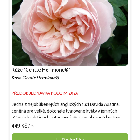
Růže 'Gentle Hermione®'
R
Rosa 'Gentle Hermione®'
R
PŘEDOBJEDNÁVKA PODZIM 2026
P
Jedna z nejoblíbenějších anglických růží Davida Austina,
J
ceněná pro velké, dokonale tvarované květy v jemných
c
růžových odstínech, intenzivní vůni a opakované kvetení.
o
Dorůstá 100–130 cm a vytváří hustý, vzpřímený keř s
D
449 Kč
4
/ ks
elegantním habitem a středně až tmavě zelenými listy. Od
v
června až do prvních mrazů kvete velkými, plnými
O
Do košíku