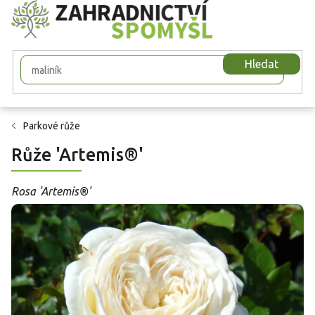
Přejít
na
obsah
Hledat
Parkové růže
Růže 'Artemis®'
Rosa 'Artemis®'