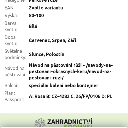
Kategorie
:
Parkové růže
EAN
:
Zvolte variantu
Výška
:
80-100
Barva
Bílá
květu
:
Doba
Červenec
,
Srpen
,
Září
květu
:
Světelné
Slunce
,
Polostín
podmínky
:
Návod na pěstování růží - /navody-na-
Návod na
pestovani-okrasnych-keru/navod-na-
pěstování
:
pestovani-ruzi/
Balení
:
speciální balení nebo kontejner
Plant
A: Rosa B: CZ-4282 C: 26/FP/0106 D: PL
Passport
:
Z
á