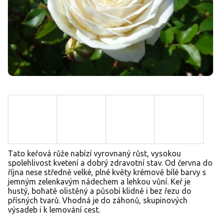
Tato keřová růže nabízí vyrovnaný růst, vysokou
spolehlivost kvetení a dobrý zdravotní stav. Od června do
října nese středně velké, plné květy krémově bílé barvy s
jemným zelenkavým nádechem a lehkou vůní. Keř je
hustý, bohatě olistěný a působí klidně i bez řezu do
přísných tvarů. Vhodná je do záhonů, skupinových
výsadeb i k lemování cest.