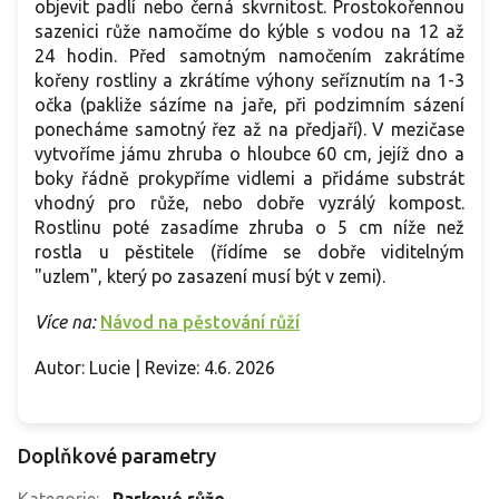
objevit padlí nebo černá skvrnitost. Prostokořennou
sazenici růže namočíme do kýble s vodou na 12 až
24 hodin. Před samotným namočením zakrátíme
kořeny rostliny a zkrátíme výhony seříznutím na 1-3
očka (pakliže sázíme na jaře, při podzimním sázení
ponecháme samotný řez až na předjaří). V mezičase
vytvoříme jámu zhruba o hloubce 60 cm, jejíž dno a
boky řádně prokypříme vidlemi a přidáme substrát
vhodný pro růže, nebo dobře vyzrálý kompost.
Rostlinu poté zasadíme zhruba o 5 cm níže než
rostla u pěstitele (řídíme se dobře viditelným
"uzlem", který po zasazení musí být v zemi).
Více na:
Návod na pěstování růží
Autor: Lucie | Revize: 4.6. 2026
Doplňkové parametry