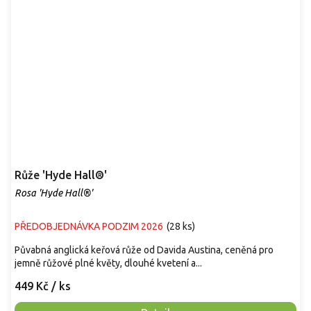
Růže 'Hyde Hall®'
Rosa 'Hyde Hall®'
PŘEDOBJEDNÁVKA PODZIM 2026
(
28 ks
)
Půvabná anglická keřová růže od Davida Austina, ceněná pro
jemně růžové plné květy, dlouhé kvetení a...
449 Kč
/ ks