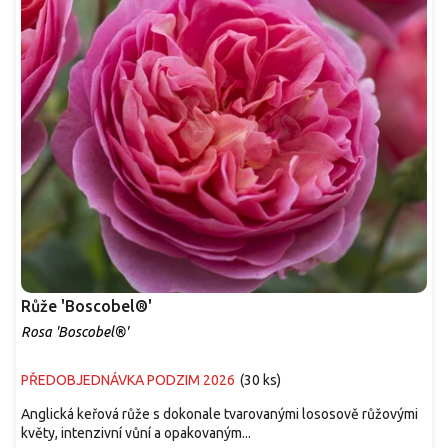
Růže 'Boscobel®'
Rosa 'Boscobel®'
PŘEDOBJEDNÁVKA PODZIM 2026
(
30 ks
)
Anglická keřová růže s dokonale tvarovanými lososově růžovými
květy, intenzivní vůní a opakovaným...