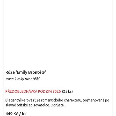
Růže 'Emily Brontë®'
Rosa 'Emily Brontë®'
PŘEDOBJEDNÁVKA PODZIM 2026
(
25 ks
)
Elegantní keřová růže romantického charakteru, pojmenovaná po
slavné britské spisovatelce. Dorůstá...
449 Kč
/ ks