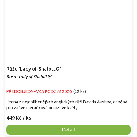
Růže 'Lady of Shalott®'
Rosa ' Lady of Shalott®'
PŘEDOBJEDNÁVKA PODZIM 2026
(
22 ks
)
Jedna z nejoblíbenějších anglických růží Davida Austina, ceněná
pro zářivé meruňkově oranžové květy,...
449 Kč
/ ks
Detail