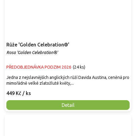
Růže 'Golden Celebration®'
Rosa 'Golden Celebration®'
PŘEDOBJEDNÁVKA PODZIM 2026
(
24 ks
)
Jedna z nejslavnějších anglických růží Davida Austina, ceněná pro
mimořádně velké zlatožluté květy,...
449 Kč
/ ks
Detail