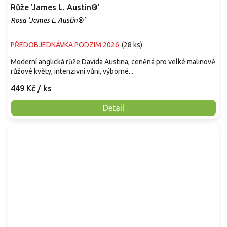
Růže 'James L. Austin®'
Rosa 'James L. Austin®'
PŘEDOBJEDNÁVKA PODZIM 2026
(
28 ks
)
Moderní anglická růže Davida Austina, ceněná pro velké malinově
růžové květy, intenzivní vůni, výborné...
449 Kč
/ ks
Detail