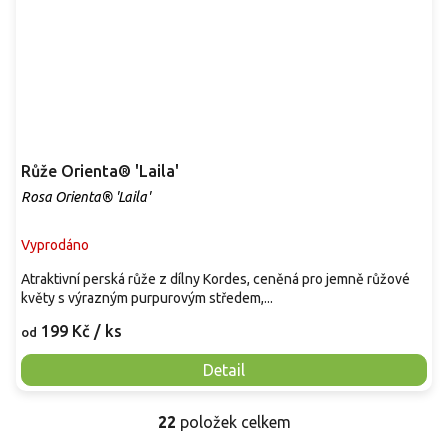
Růže Orienta® 'Laila'
Rosa Orienta® 'Laila'
Vyprodáno
Atraktivní perská růže z dílny Kordes, ceněná pro jemně růžové
květy s výrazným purpurovým středem,...
199 Kč
/ ks
od
Detail
22
položek celkem
O