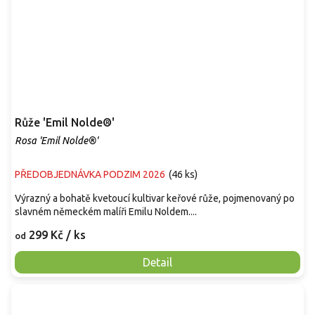
Růže 'Emil Nolde®'
Rosa 'Emil Nolde®'
PŘEDOBJEDNÁVKA PODZIM 2026
(
46 ks
)
Výrazný a bohatě kvetoucí kultivar keřové růže, pojmenovaný po
slavném německém malíři Emilu Noldem....
299 Kč
/ ks
od
Detail