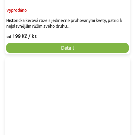
Vyprodáno
Historická keřová růže s jedinečně pruhovanými květy, patřící k
nejslavnějším růžím svého druhu....
199 Kč
/ ks
od
Detail