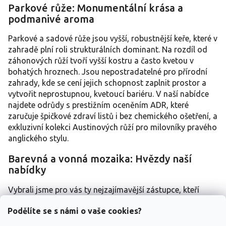
v
Parkové růže: Monumentální krása a
l
podmanivé aroma
á
d
a
Parkové a sadové růže jsou vyšší, robustnější keře, které v
c
zahradě plní roli strukturálních dominant. Na rozdíl od
í
záhonových růží tvoří vyšší kostru a často kvetou v
p
bohatých hroznech. Jsou nepostradatelné pro přírodní
r
zahrady, kde se cení jejich schopnost zaplnit prostor a
v
vytvořit neprostupnou, kvetoucí bariéru. V naší nabídce
k
y
najdete odrůdy s prestižním oceněním ADR, které
v
zaručuje špičkové zdraví listů i bez chemického ošetření, a
ý
exkluzivní kolekci Austinových růží pro milovníky pravého
p
anglického stylu.
i
s
Barevná a vonná mozaika: Hvězdy naší
u
nabídky
Vybrali jsme pro vás ty nejzajímavější zástupce, kteří
vynikají charakterem i odolností:
Podělíte se s námi o vaše cookies?
Anglické růže (David Austin):
Šperky jako