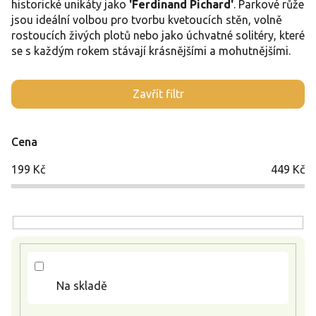
historické unikáty jako
'Ferdinand Pichard'
. Parkové růže
jsou ideální volbou pro tvorbu kvetoucích stěn, volně
rostoucích živých plotů nebo jako úchvatné solitéry, které
se s každým rokem stávají krásnějšími a mohutnějšími.
V
Zavřít filtr
ý
p
i
Cena
s
p
199
Kč
449
Kč
r
o
d
u
k
t
ů
Na skladě