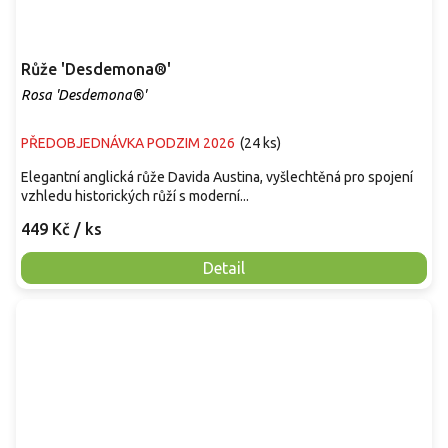
Růže 'Desdemona®'
Rosa 'Desdemona®'
PŘEDOBJEDNÁVKA PODZIM 2026
(
24 ks
)
Elegantní anglická růže Davida Austina, vyšlechtěná pro spojení
vzhledu historických růží s moderní...
449 Kč
/ ks
Detail