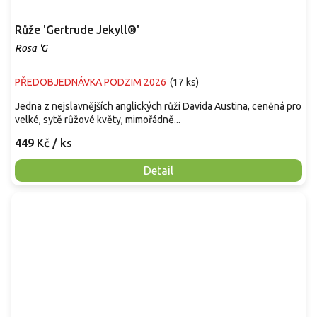
Růže 'Gertrude Jekyll®'
Rosa 'G
PŘEDOBJEDNÁVKA PODZIM 2026
(
17 ks
)
Jedna z nejslavnějších anglických růží Davida Austina, ceněná pro
velké, sytě růžové květy, mimořádně...
449 Kč
/ ks
Detail