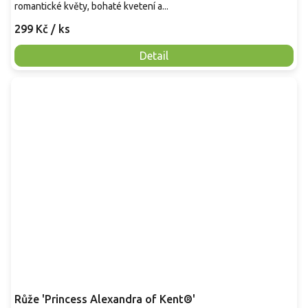
romantické květy, bohaté kvetení a...
299 Kč
/ ks
Detail
Růže 'Princess Alexandra of Kent®'