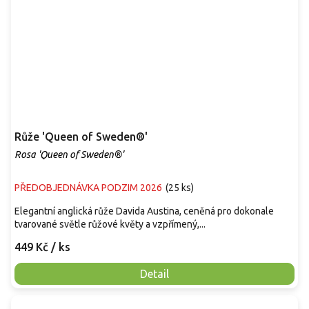
Růže 'Queen of Sweden®'
Rosa 'Queen of Sweden®'
PŘEDOBJEDNÁVKA PODZIM 2026
(
25 ks
)
Elegantní anglická růže Davida Austina, ceněná pro dokonale
tvarované světle růžové květy a vzpřímený,...
449 Kč
/ ks
Detail