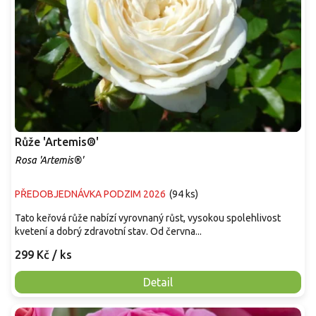
Růže 'Artemis®'
Rosa 'Artemis®'
PŘEDOBJEDNÁVKA PODZIM 2026
(
94 ks
)
Tato keřová růže nabízí vyrovnaný růst, vysokou spolehlivost
kvetení a dobrý zdravotní stav. Od června...
299 Kč
/ ks
Detail