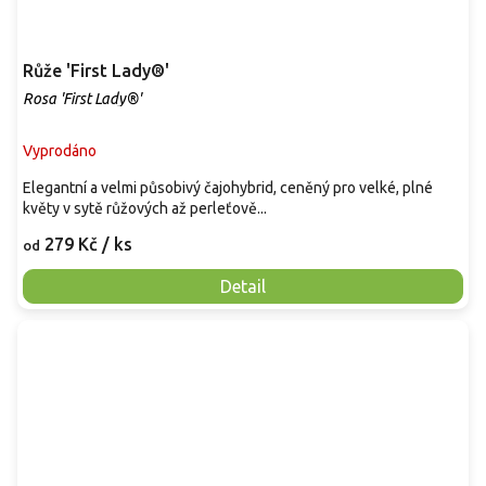
Růže 'First Lady®'
Rosa 'First Lady®'
Vyprodáno
Elegantní a velmi působivý čajohybrid, ceněný pro velké, plné
květy v sytě růžových až perleťově...
279 Kč
/ ks
od
Detail