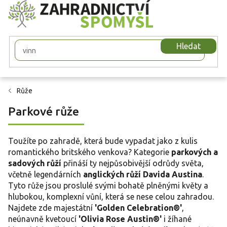
Přejít
na
obsah
Hledat
Růže
Parkové růže
Toužíte po zahradě, která bude vypadat jako z kulis
romantického britského venkova? Kategorie
parkových a
sadových růží
přináší ty nejpůsobivější odrůdy světa,
včetně legendárních
anglických růží Davida Austina
.
Tyto růže jsou proslulé svými bohatě plněnými květy a
hlubokou, komplexní vůní, která se nese celou zahradou.
Najdete zde majestátní
'Golden Celebration®'
,
neúnavně kvetoucí
'Olivia Rose Austin®'
i žíhané