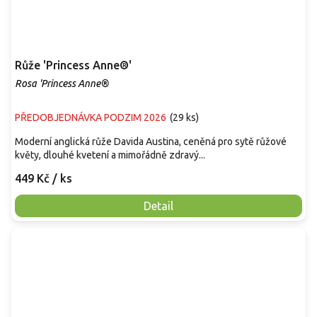
Růže 'Princess Anne®'
Rosa 'Princess Anne®
PŘEDOBJEDNÁVKA PODZIM 2026
(
29 ks
)
Moderní anglická růže Davida Austina, ceněná pro sytě růžové
květy, dlouhé kvetení a mimořádně zdravý...
449 Kč
/ ks
Detail