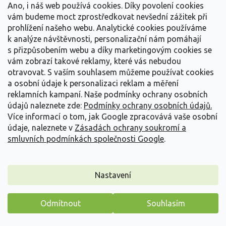
Ano, i náš web používá cookies. Díky povolení cookies
'Gertrude Jekyll®'
(často považovaná za
vám budeme moct zprostředkovat nevšední zážitek při
nejvoňavější růži světa) nebo měděná
'Lady of
prohlížení našeho webu. Analytické cookies používáme
Shalott®'
vnesou do zahrady luxus a eleganci. Pro
k analýze návštěvnosti, personalizační nám pomáhají
začátečníky doporučujeme mimořádně zdravou
s přizpůsobením webu a díky marketingovým cookies se
'Olivia Rose Austin®'
.
vám zobrazí takové reklamy, které vás nebudou
Nostalgické a sadové klenoty:
Krémová
otravovat.
S vaším souhlasem můžeme používat cookies
'Artemis®'
s anýzovou vůní nebo měděno-žlutá
a osobní údaje k personalizaci reklam a měření
'La Villa Cotta®'
jsou ukázkou moderního
reklamních kampaní. Naše podmínky ochrany osobních
šlechtění, kde se snoubí krása s extrémní
údajů naleznete zde:
Podmínky ochrany osobních údajů.
mrazuvzdorností.
Více informací o tom, jak Google zpracovává vaše osobní
Sběratelské rarity:
Žíhaný
'Ferdinand Pichard'
je
údaje, naleznete v
Zásadách ochrany soukromí a
historickým unikátem, který přitahuje pohledy
smluvních podmínkách společnosti Google
.
každého návštěvníka. Pro milovníky včel je tu série
Orienta®
s výrazným tmavým středem, který
opylovači milují.
Ohnivé dominanty:
Pokud potřebujete zářivý
Nastavení
akcent, sáhněte po
'Roter Korsar®'
. Tato růže s
oceněním ADR doslova svítí sytou červení a kvete
Odmítnout
Souhlasím
velmi bohatě až do pozdního podzimu.
Máme pro vás malý dárek
Odolné krasavice:
Růže
'First Lady®'
vás ohromí