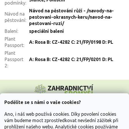
podmínky
:
Návod na pěstování růží - /navody-na-
Návod na
pestovani-okrasnych-keru/navod-na-
pěstování
:
pestovani-ruzi/
Balení
:
speciální balení
Plant
A: Rosa B: CZ-4282 C: 21/FP/0198 D: PL
Passport
:
Plant
Passport
A: Rosa B: CZ-4282 C: 21/FP/0201 D: PL
2
:
Z
á
p
a
Podělíte se s námi o vaše cookies?
t
Vše o nákupu
í
Ano, i náš web používá cookies. Díky povolení cookies
vám budeme moct zprostředkovat nevšední zážitek při
prohlížení našeho webu. Analytické cookies používáme
Informace pro Vás