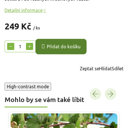
Detailní informace
249 Kč
/ ks
Měrná
cena:
−
+
Přidat do košíku
Zeptat se
Hlídat
Sdílet
High-contrast mode
Mohlo by se vám také líbit