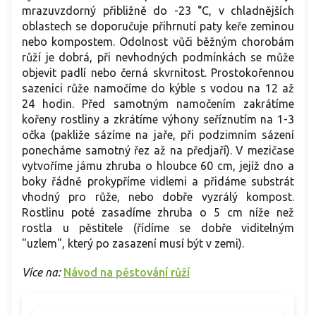
mrazuvzdorný přibližně do -23 °C, v chladnějších
oblastech se doporučuje přihrnutí paty keře zeminou
nebo kompostem. Odolnost vůči běžným chorobám
růží je dobrá, při nevhodných podmínkách se může
objevit padlí nebo černá skvrnitost. Prostokořennou
sazenici růže namočíme do kýble s vodou na 12 až
24 hodin. Před samotným namočením zakrátíme
kořeny rostliny a zkrátíme výhony seříznutím na 1-3
očka (pakliže sázíme na jaře, při podzimním sázení
ponecháme samotný řez až na předjaří). V mezičase
vytvoříme jámu zhruba o hloubce 60 cm, jejíž dno a
boky řádně prokypříme vidlemi a přidáme substrát
vhodný pro růže, nebo dobře vyzrálý kompost.
Rostlinu poté zasadíme zhruba o 5 cm níže než
rostla u pěstitele (řídíme se dobře viditelným
"uzlem", který po zasazení musí být v zemi).
Více na:
Návod na pěstování růží