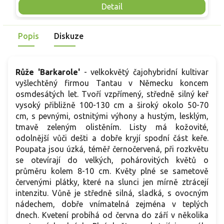
Mrazuvzdornost do −25 °C a spolehlivá vitalita z něj dělají
V
Detail
skvělou volbu pro každého pěstitele.
Popis
Diskuze
Růže 'Barkarole'
- velkokvětý čajohybridní kultivar
vyšlechtěný firmou Tantau v Německu koncem
osmdesátých let. Tvoří vzpřímený, středně silný keř
vysoký přibližně 100-130 cm a široký okolo 50-70
cm, s pevnými, ostnitými výhony a hustým, lesklým,
tmavě zeleným olistěním. Listy má kožovité,
odolnější vůči dešti a dobře kryjí spodní část keře.
Poupata jsou úzká, téměř černočervená, při rozkvětu
se otevírají do velkých, pohárovitých květů o
průměru kolem 8-10 cm. Květy plné se sametově
červenými plátky, které na slunci jen mírně ztrácejí
intenzitu. Vůně je středně silná, sladká, s ovocným
nádechem, dobře vnímatelná zejména v teplých
dnech. Kvetení probíhá od června do září v několika