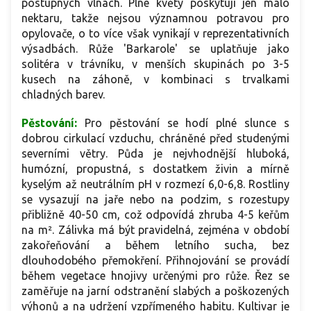
postupných vlnách. Plné květy poskytují jen málo
nektaru, takže nejsou významnou potravou pro
opylovače, o to více však vynikají v reprezentativních
výsadbách. Růže 'Barkarole' se uplatňuje jako
solitéra v trávníku, v menších skupinách po 3-5
kusech na záhoně, v kombinaci s trvalkami
chladných barev.
Pěstování:
Pro pěstování se hodí plné slunce s
dobrou cirkulací vzduchu, chráněné před studenými
severními větry. Půda je nejvhodnější hluboká,
humózní, propustná, s dostatkem živin a mírně
kyselým až neutrálním pH v rozmezí 6,0-6,8. Rostliny
se vysazují na jaře nebo na podzim, s rozestupy
přibližně 40-50 cm, což odpovídá zhruba 4-5 keřům
na m². Zálivka má být pravidelná, zejména v období
zakořeňování a během letního sucha, bez
dlouhodobého přemokření. Přihnojování se provádí
během vegetace hnojivy určenými pro růže. Řez se
zaměřuje na jarní odstranění slabých a poškozených
výhonů a na udržení vzpřímeného habitu. Kultivar je