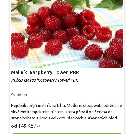
Maliník 'Raspberry Tower' PBR
P
'
Rubus idaeus 'Raspberry Tower' PBR
C
Skladem
S
Nejoblíbenější maliník na trhu. Moderní sloupovitá odrůda se
M
skvělým kompaktním růstem, která přináší od června do
A
srpna bohatou úrodu velkých, sladkých a šťavnatých plodů.
v
Pevné vzpřímené výhony tvoří elegantní habitus bez
j
od 149 Kč
o
/ ks
nutnosti opory, ideální pro nádoby, balkony i malé zahrady.
n