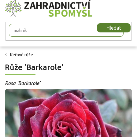
Přejít
na
obsah
Hledat
Keřové růže
Růže 'Barkarole'
Rosa 'Barkarole'