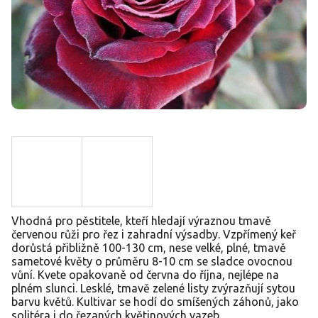
Vhodná pro pěstitele, kteří hledají výraznou tmavě
červenou růži pro řez i zahradní výsadby. Vzpřímený keř
dorůstá přibližně 100-130 cm, nese velké, plné, tmavě
sametové květy o průměru 8-10 cm se sladce ovocnou
vůní. Kvete opakovaně od června do října, nejlépe na
plném slunci. Lesklé, tmavě zelené listy zvýrazňují sytou
barvu květů. Kultivar se hodí do smíšených záhonů, jako
solitéra i do řezaných květinových vazeb.