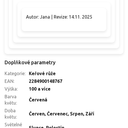
Autor: Jana | Revize: 14.11. 2025
Doplňkové parametry
Kategorie
:
Keřové růže
EAN
:
2284900148767
Výška
:
100 a více
Barva
Červená
květu
:
Doba
Červen
,
Červenec
,
Srpen
,
Září
květu
:
Světelné
Slunce
,
Polostín