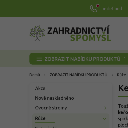
Přejít
undefined
na
obsah
ZOBRAZIT NABÍDKU PRODUKTŮ
Domů
ZOBRAZIT NABÍDKU PRODUKTŮ
Růže
P
Ke
Přeskočit
Akce
o
kategorie
s
Nově naskladněno
t
Touž
Ovocné stromy
r
keřo
a
Růže
špič
n
ploch