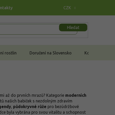
ontakty
CZK
Hledat
í rostlin
Doručení na Slovensko
Kontakt
ami až do prvních mrazů? Kategorie
moderních
ětů našich babiček s nezdolným zdravím
gendy
,
půdokryvné růže
pro bezúdržbové
dce byla vybrána pro svou vitalitu a schopnost