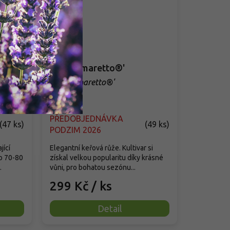
esse
Růže 'Amaretto®'
Rosa 'Amaretto®'
 de
PŘEDOBJEDNÁVKA
(
47 ks
)
(
49 ks
)
PODZIM 2026
jící
Elegantní keřová růže. Kultivar si
o 70-80
získal velkou popularitu díky krásné
.
vůni, pro bohatou sezónu...
299 Kč
/ ks
Detail