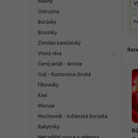
Maliny
V
Ostružiny
Borůvky
Po
Brusinky
Zimolez kamčatský
Řaze
Vinná réva
Černý jeřáb - Arónie
Goji - Kustovnice čínská
Fíkovníky
Kiwi
Moruše
Muchovník - indiánská borůvka
Rakytníky
Rů
Netradiční ovoce a zelenina