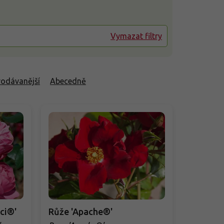
Vymazat filtry
rodávanější
Abecedně
ci®'
Růže 'Apache®'