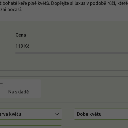
it bohaté keře plné květů. Dopřejte si luxus v podobě růží, kter
zni počasí.
Cena
119
Kč
Na skladě
arva květu
Doba květu