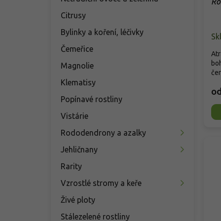
Ro
Citrusy
Bylinky a koření, léčivky
Sk
Čemeřice
Atr
boh
Magnolie
čer
Klematisy
o
Popínavé rostliny
Vistárie
Rododendrony a azalky
Jehličnany
Rarity
Vzrostlé stromy a keře
Živé ploty
Stálezelené rostliny