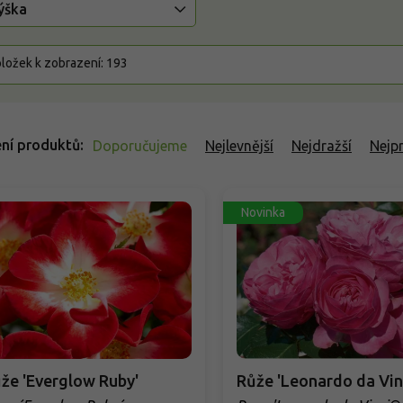
ýška
ložek k zobrazení:
193
ní produktů
Doporučujeme
Nejlevnější
Nejdražší
Nejp
Novinka
že 'Everglow Ruby'
Růže 'Leonardo da Vin