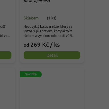
'
Rosa 'Apache®'
Skladem
(
1 ks
)
ci®'
Neobvyklý kultivar růže, který se
vyznačuje zdravým, kompaktním
ů ve...
růstem a vysokou odolností vůči...
269 Kč
/ ks
od
Detail
Novinka