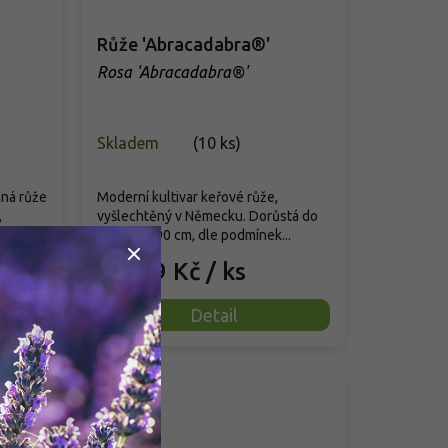
Růže 'Abracadabra®'
Rosa 'Abracadabra®'
Skladem
(
10 ks
)
nná růže
Moderní kultivar keřové růže,
,
vyšlechtěný v Německu. Dorůstá do
...
výšky 80-90 cm, dle podmínek...
289 Kč
/ ks
od
Detail