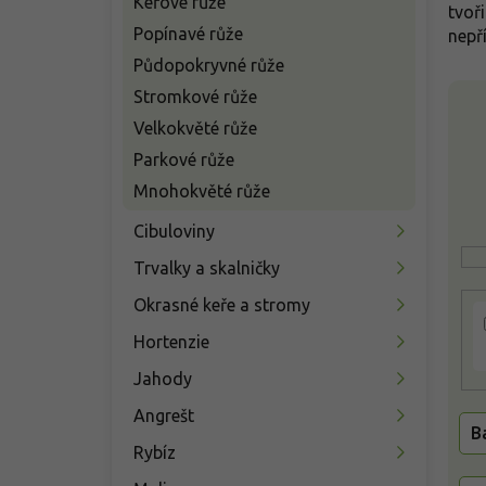
Keřové růže
n
tvoř
í
Popínavé růže
nepří
p
Půdopokryvné růže
a
V
Stromkové růže
n
ý
e
Velkokvěté růže
p
l
Parkové růže
i
s
Mnohokvěté růže
p
Cibuloviny
r
o
Trvalky a skalničky
d
u
Okrasné keře a stromy
k
Hortenzie
t
ů
Jahody
Angrešt
B
Rybíz