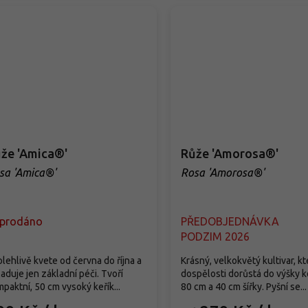
že 'Amica®'
Růže 'Amorosa®'
sa 'Amica®'
Rosa 'Amorosa®'
prodáno
PŘEDOBJEDNÁVKA
PODZIM 2026
lehlivě kvete od června do října a
Krásný, velkokvětý kultivar, kt
aduje jen základní péči. Tvoří
dospělosti dorůstá do výšky 
paktní, 50 cm vysoký keřík...
80 cm a 40 cm šířky. Pyšní se...