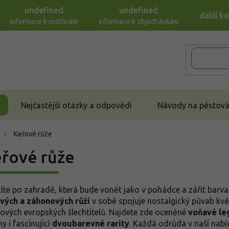
undefined
undefined
další k
informace k rostlinám
informace k objednávkám
Nejčastější otázky a odpovědi
Návody na pěstován
Keřové růže
řové růže
íte po zahradě, která bude vonět jako v pohádce a zářit barv
vých a záhonových růží
v sobě spojuje nostalgický půvab kv
kových evropských šlechtitelů. Najdete zde oceněné
voňavé le
y i fascinující
dvoubarevné rarity
. Každá odrůda v naší nabí