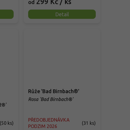
299 Kč
/ ks
od
Detail
Růže 'Bad Birnbach®'
Rosa 'Bad Birnbach®'
t®'
PŘEDOBJEDNÁVKA
(
50 ks
)
(
31 ks
)
PODZIM 2026