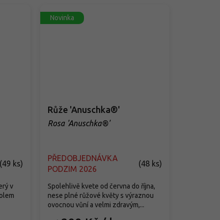
Novinka
Růže 'Anuschka®'
Rosa 'Anuschka®'
PŘEDOBJEDNÁVKA
(
49 ks
)
(
48 ks
)
PODZIM 2026
erý v
Spolehlivě kvete od června do října,
kolem
nese plné růžové květy s výraznou
ovocnou vůní a velmi zdravým,...