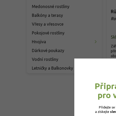
Medonosné rostliny
Rů
Balkóny a terasy
Ro
Vřesy a vřesovce
Pokojové rostliny
Sk
Hnojiva
Záh
Dárkové poukazy
př
obd
Vodní rostliny
vytv
Letničky a Balkonovky
7
Připr
pro 
Přidejte se
a získejte 
sle