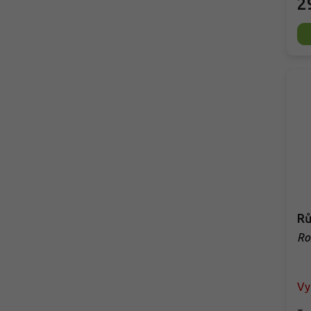
2
Rů
Ro
Vy