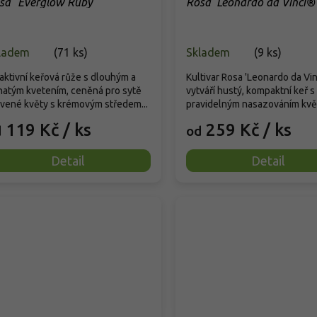
sa ´Everglow Ruby´
Rosa 'Leonardo da Vinci®
ladem
(
71 ks
)
Skladem
(
9 ks
)
aktivní keřová růže s dlouhým a
Kultivar Rosa 'Leonardo da Vin
atým kvetením, ceněná pro sytě
vytváří hustý, kompaktní keř s
vené květy s krémovým středem...
pravidelným nasazováním květ
119 Kč
/ ks
259 Kč
/ ks
d
od
Detail
Detail