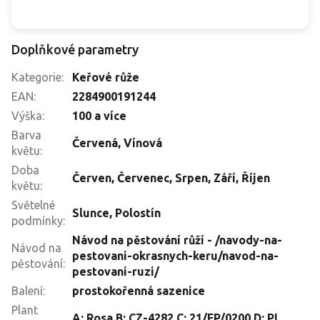
Doplňkové parametry
Kategorie
:
Keřové růže
EAN
:
2284900191244
Výška
:
100 a více
Barva
Červená
,
Vínová
květu
:
Doba
Červen
,
Červenec
,
Srpen
,
Září
,
Říjen
květu
:
Světelné
Slunce
,
Polostín
podmínky
:
Návod na pěstování růží - /navody-na-
Návod na
pestovani-okrasnych-keru/navod-na-
pěstování
:
pestovani-ruzi/
Balení
:
prostokořenná sazenice
Plant
A: Rosa B: CZ-4282 C: 21/FP/0200 D: PL