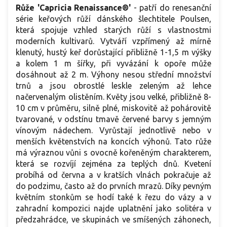
Růže 'Capricia Renaissance®'
- patří do renesanční
série keřových růží dánského šlechtitele Poulsen,
která spojuje vzhled starých růží s vlastnostmi
moderních kultivarů. Vytváří vzpřímený až mírně
klenutý, hustý keř dorůstající přibližně 1-1,5 m výšky
a kolem 1 m šířky, při vyvázání k opoře může
dosáhnout až 2 m. Výhony nesou střední množství
trnů a jsou obrostlé leskle zeleným až lehce
načervenalým olistěním. Květy jsou velké, přibližně 8-
10 cm v průměru, silně plné, miskovitě až pohárovitě
tvarované, v odstínu tmavě červené barvy s jemným
vínovým nádechem. Vyrůstají jednotlivě nebo v
menších květenstvích na koncích výhonů. Tato růže
má výraznou vůni s ovocně kořeněným charakterem,
která se rozvíjí zejména za teplých dnů. Kvetení
probíhá od června a v kratších vlnách pokračuje až
do podzimu, často až do prvních mrazů. Díky pevným
květním stonkům se hodí také k řezu do vázy a v
zahradní kompozici najde uplatnění jako solitéra v
předzahrádce, ve skupinách ve smíšených záhonech,