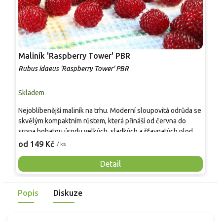
Maliník 'Raspberry Tower' PBR
P
'
Rubus idaeus 'Raspberry Tower' PBR
C
Skladem
S
Nejoblíbenější maliník na trhu. Moderní sloupovitá odrůda se
M
skvělým kompaktním růstem, která přináší od června do
A
srpna bohatou úrodu velkých, sladkých a šťavnatých plodů.
v
Pevné vzpřímené výhony tvoří elegantní habitus bez
j
od 149 Kč
o
/ ks
nutnosti opory, ideální pro nádoby, balkony i malé zahrady.
n
Mrazuvzdornost do −25 °C a spolehlivá vitalita z něj dělají
V
Detail
skvělou volbu pro každého pěstitele.
Popis
Diskuze