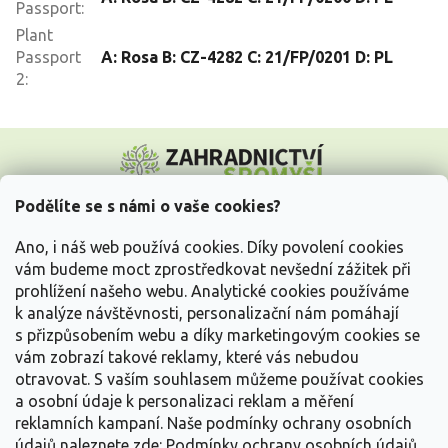
Passport
:
Plant
Passport
A: Rosa B: CZ-4282 C: 21/FP/0201 D: PL
2
:
Z
á
p
a
Podělíte se s námi o vaše cookies?
t
Vše o nákupu
í
Ano, i náš web používá cookies. Díky povolení cookies
vám budeme moct zprostředkovat nevšední zážitek při
prohlížení našeho webu. Analytické cookies používáme
Informace pro Vás
k analýze návštěvnosti, personalizační nám pomáhají
s přizpůsobením webu a díky marketingovým cookies se
Kontakujte nás
vám zobrazí takové reklamy, které vás nebudou
otravovat.
S vaším souhlasem můžeme používat cookies
a osobní údaje k personalizaci reklam a měření
reklamních kampaní. Naše podmínky ochrany osobních
údajů naleznete zde:
Podmínky ochrany osobních údajů.