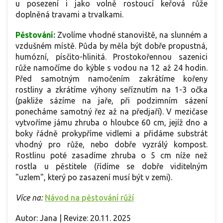
u posezení i jako volně rostoucí keřová růže
doplněná travami a trvalkami.
Pěstování:
Zvolíme vhodné stanoviště, na slunném a
vzdušném místě. Půda by měla být dobře propustná,
humózní, písčito-hlinitá. Prostokořennou sazenici
růže namočíme do kýble s vodou na 12 až 24 hodin.
Před samotným namočením zakrátíme kořeny
rostliny a zkrátíme výhony seříznutím na 1-3 očka
(pakliže sázíme na jaře, při podzimním sázení
ponecháme samotný řez až na předjaří). V mezičase
vytvoříme jámu zhruba o hloubce 60 cm, jejíž dno a
boky řádně prokypříme vidlemi a přidáme substrát
vhodný pro růže, nebo dobře vyzrálý kompost.
Rostlinu poté zasadíme zhruba o 5 cm níže než
rostla u pěstitele (řídíme se dobře viditelným
"uzlem", který po zasazení musí být v zemi).
Více na:
Návod na pěstování růží
Autor: Jana | Revize: 20.11. 2025