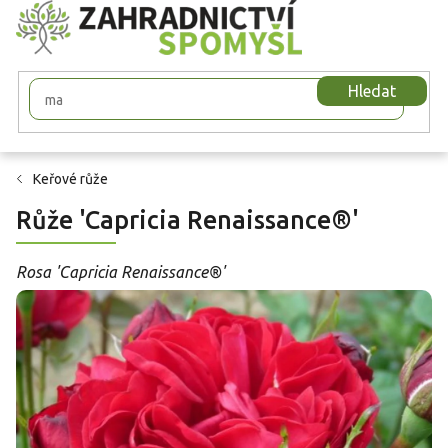
Přejít
na
obsah
Hledat
Keřové růže
Růže 'Capricia Renaissance®'
Rosa 'Capricia Renaissance®'