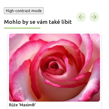
High-contrast mode
Mohlo by se vám také líbit
Růže 'Maxim®'
R