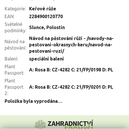
Kategorie
:
Keřové růže
EAN
:
2284900120770
Světelné
Slunce
,
Polostín
podmínky
:
Návod na pěstování růží - /navody-na-
Návod na
pestovani-okrasnych-keru/navod-na-
pěstování
:
pestovani-ruzi/
Balení
:
speciální balení
Plant
A: Rosa B: CZ-4282 C: 21/FP/0198 D: PL
Passport
:
Plant
Passport
A: Rosa B: CZ-4282 C: 21/FP/0201 D: PL
2
:
Položka byla vyprodána…
Z
á