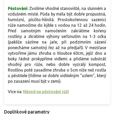
Pěstování:
Zvolíme vhodné stanoviště, na slunném a
vzdušném místě. Půda by měla být dobře propustná,
humózní, písčito-hlinitá. Prostokořennou sazenici
růže namočíme do kýble s vodou na 12 až 24 hodin.
Před samotným namočením zakrátíme kořeny
rostliny a zkrátíme výhony seříznutím na 1-3 očka
(pakliže sázíme na jaře, při podzimním sázení
ponecháme samotný řez až na předjaří). V mezičase
vytvoříme jámu zhruba o hloubce 60cm, jejíž dno a
boky řádně prokypříme vidlemi a přidáme substrát
vhodný pro růže, nebo dobře vyzrálý kompost.
Rostlinu poté zasadíme zhruba o 5cm níže než rostla
u pěstitele (řídíme se dobře viditelným "uzlem", který
po zasazení musí být v zemi).
Více na:
Návod na pěstování růží
Doplňkové parametry