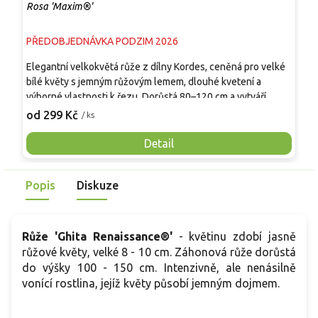
Rosa 'Maxim®'
R
PŘEDOBJEDNÁVKA PODZIM 2026
P
Elegantní velkokvětá růže z dílny Kordes, ceněná pro velké
P
bílé květy s jemným růžovým lemem, dlouhé kvetení a
k
výborné vlastnosti k řezu. Dorůstá 80–120 cm a vytváří
d
vzpřímený, kompaktní keř s tmavě zelenými lesklými listy.
v
od 299 Kč
o
/ ks
Od června do prvních mrazů kvete velkými plnými květy o
v
průměru 10–12 cm klasického čajohybridního tvaru. Vůně je
m
Detail
jemná až středně silná, sladká s lehce ovocnými tóny. Skvěle
p
se hodí do reprezentativních záhonů, jako solitéra i do
k
Popis
Diskuze
svatebních a floristických aranžmá.
v
m
r
v
Růže 'Ghita Renaissance®'
- květinu zdobí jasně
růžové květy, velké 8 - 10 cm. Záhonová růže dorůstá
do výšky 100 - 150 cm. Intenzivně, ale nenásilně
vonící rostlina, jejíž květy působí jemným dojmem.