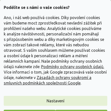
p
a
Podělíte se s námi o vaše cookies?
t
Vše o nákupu
í
Ano, i náš web používá cookies. Díky povolení cookies
vám budeme moct zprostředkovat nevšední zážitek při
prohlížení našeho webu. Analytické cookies používáme
Informace pro Vás
k analýze návštěvnosti, personalizační nám pomáhají
s přizpůsobením webu a díky marketingovým cookies se
Kontakujte nás
vám zobrazí takové reklamy, které vás nebudou
otravovat.
S vaším souhlasem můžeme používat cookies
a osobní údaje k personalizaci reklam a měření
reklamních kampaní. Naše podmínky ochrany osobních
údajů naleznete zde:
Podmínky ochrany osobních údajů.
Více informací o tom, jak Google zpracovává vaše osobní
údaje, naleznete v
Zásadách ochrany soukromí a
smluvních podmínkách společnosti Google
.
Vytvořil Shoptet
Nastavení