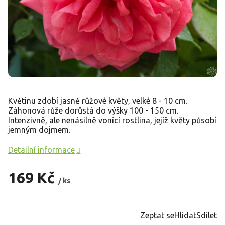
Květinu zdobí jasně růžové květy, velké 8 - 10 cm.
Záhonová růže dorůstá do výšky 100 - 150 cm.
Intenzivně, ale nenásilně vonící rostlina, jejíž květy působí
jemným dojmem.
Detailní informace
169 Kč
/ ks
Měrná
cena:
Zeptat se
Hlídat
Sdílet