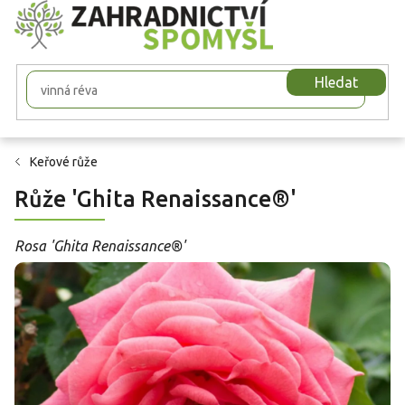
Přejít
na
obsah
Hledat
Keřové růže
Růže 'Ghita Renaissance®'
Rosa 'Ghita Renaissance®'