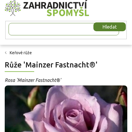
Přejít
na
obsah
Hledat
Keřové růže
Růže 'Mainzer Fastnacht®'
Rosa 'Mainzer Fastnacht®'