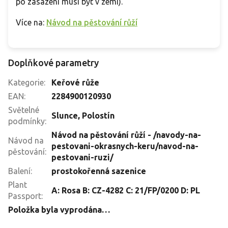
po zasazení musí být v zemi).
Více na:
Návod na pěstování růží
Doplňkové parametry
Kategorie
:
Keřové růže
EAN
:
2284900120930
Světelné
Slunce
,
Polostín
podmínky
:
Návod na pěstování růží - /navody-na-
Návod na
pestovani-okrasnych-keru/navod-na-
pěstování
:
pestovani-ruzi/
Balení
:
prostokořenná sazenice
Plant
A: Rosa B: CZ-4282 C: 21/FP/0200 D: PL
Passport
:
Položka byla vyprodána…