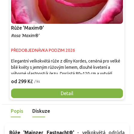
Růže 'Maxim®'
R
Rosa 'Maxim®'
R
PŘEDOBJEDNÁVKA PODZIM 2026
P
Elegantní velkokvětá růže z dílny Kordes, ceněná pro velké
P
bílé květy s jemným růžovým lemem, dlouhé kvetení a
k
výborné vlastnosti k řezu. Dorůstá 80–120 cm a vytváří
d
vzpřímený, kompaktní keř s tmavě zelenými lesklými listy.
v
od 299 Kč
o
/ ks
Od června do prvních mrazů kvete velkými plnými květy o
v
průměru 10–12 cm klasického čajohybridního tvaru. Vůně je
m
Detail
jemná až středně silná, sladká s lehce ovocnými tóny. Skvěle
p
se hodí do reprezentativních záhonů, jako solitéra i do
k
Popis
Diskuze
svatebních a floristických aranžmá.
v
m
r
v
Růže 'Mainzer Fastnacht®'
- velkokvětá odrůda