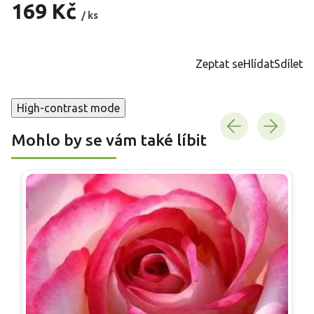
169 Kč
/ ks
Měrná
cena:
Zeptat se
Hlídat
Sdílet
High-contrast mode
Mohlo by se vám také líbit