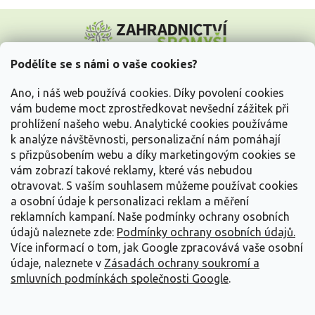
Z
á
p
a
Podělíte se s námi o vaše cookies?
t
Vše o nákupu
í
Ano, i náš web používá cookies. Díky povolení cookies
vám budeme moct zprostředkovat nevšední zážitek při
prohlížení našeho webu. Analytické cookies používáme
Informace pro Vás
k analýze návštěvnosti, personalizační nám pomáhají
s přizpůsobením webu a díky marketingovým cookies se
Kontakujte nás
vám zobrazí takové reklamy, které vás nebudou
otravovat.
S vaším souhlasem můžeme používat cookies
a osobní údaje k personalizaci reklam a měření
reklamních kampaní. Naše podmínky ochrany osobních
údajů naleznete zde:
Podmínky ochrany osobních údajů.
Více informací o tom, jak Google zpracovává vaše osobní
údaje, naleznete v
Zásadách ochrany soukromí a
smluvních podmínkách společnosti Google
.