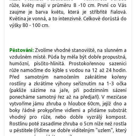
růže, květy mají v průměru 8 -10 cm. První co Vás
zaujme je barva květu, která je stříbřitě fialová.
Květina je vonná, a to intenzivně. Celkově dorůstá do
výšky 80 - 100 cm.
Pěstování:
Zvolíme vhodné stanoviště, na slunném a
vzdušném místě. Půda by měla být dobře propustná,
humózní, písčito-hlinitá. Prostokořennou sazenici
růže namočíme do kýble s vodou na 12 až 24 hodin.
Před samotným namočením zakrátíme kořeny
rostliny a zkrátíme výhony seříznutím na 1-3 očka
(pakliže sázíme na jaře, při podzimním sázení
ponecháme samotný řez až na předjaří). V mezičase
vytvoříme jámu zhruba o hloubce 60cm, jejíž dno a
boky řádně prokypříme vidlemi a přidáme substrát
vhodný pro růže, nebo dobře vyzrálý kompost.
Rostlinu poté zasadíme zhruba o 5cm níže než rostla
u pěstitele (řídíme se dobře viditelným "uzlem", který