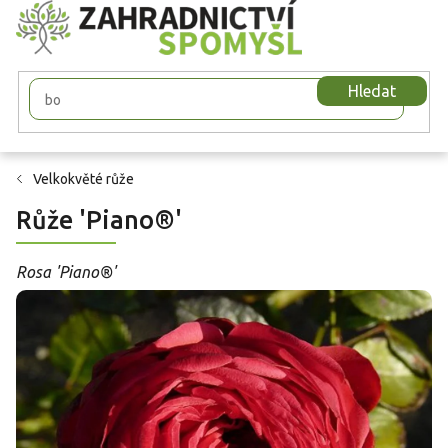
Přejít
na
obsah
Hledat
Velkokvěté růže
Růže 'Piano®'
Rosa 'Piano®'