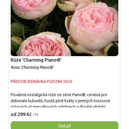
Růže 'Charming Piano®'
R
Rosa 'Charming Piano®'
R
PŘEDOBJEDNÁVKA PODZIM 2026
P
Půvabná nostalgická růže ze série Piano®, ceněná pro
V
dokonale kulovité, hustě plné květy v jemných lososově
u
růžových až meruňkových odstínech a dlouhé období
o
kvetení. Dorůstá 80–120 cm a vytváří kompaktní, hustě
h
od 299 Kč
o
/ ks
větvený keř s tmavě zelenými, lesklými listy. Od června až
p
do prvních mrazů opakovaně kvete plnými květy o průměru
t
Detail