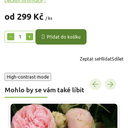
Detailní informace
od
299 Kč
/ ks
Měrná
cena:
−
+
Přidat do košíku
Zeptat se
Hlídat
Sdílet
High-contrast mode
Mohlo by se vám také líbit