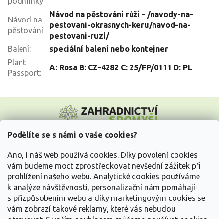
podmínky
:
Návod na pěstování růží - /navody-na-
Návod na
pestovani-okrasnych-keru/navod-na-
pěstování
:
pestovani-ruzi/
Balení
:
speciální balení nebo kontejner
Plant
A: Rosa B: CZ-4282 C: 25/FP/0111 D: PL
Passport
:
Z
á
p
a
Podělíte se s námi o vaše cookies?
t
Vše o nákupu
í
Ano, i náš web používá cookies. Díky povolení cookies
vám budeme moct zprostředkovat nevšední zážitek při
prohlížení našeho webu. Analytické cookies používáme
Informace pro Vás
k analýze návštěvnosti, personalizační nám pomáhají
s přizpůsobením webu a díky marketingovým cookies se
Kontakujte nás
vám zobrazí takové reklamy, které vás nebudou