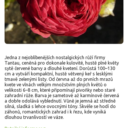
Jedna z nejoblíbenějších nostalgických růží firmy
Tantau, ceněná pro dokonale kulovité, hustě plné květy
sytě červené barvy a dlouhé kvetení. Dorůstá 100–130
cm a vytváří kompaktní, hustě větvený keř s lesklými
tmavě zelenými listy. Od června až do prvních mrazů
kvete ve vlnách velkým množstvím plných květů o
velikosti 6–8 cm, které připomínají pivoňky nebo staré
zahradní růže. Barva je sametově až karmínově červená
a dobře odolává vyblednutí. Vůně je jemná až středně
silná, sladká s lehce ovocnými tóny. Skvěle se hodí do
záhonů, romantických zahrad i k řezu, kde vyniká
dlouhou trvanlivostí ve váze.