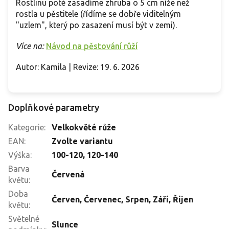
Rostlinu poté zasadíme zhruba o 5 cm níže než
rostla u pěstitele (řídíme se dobře viditelným
"uzlem", který po zasazení musí být v zemi).
Více na:
Návod na pěstování růží
Autor: Kamila | Revize: 19. 6. 2026
Doplňkové parametry
Kategorie
:
Velkokvěté růže
EAN
:
Zvolte variantu
Výška
:
100-120
,
120-140
Barva
Červená
květu
:
Doba
Červen
,
Červenec
,
Srpen
,
Září
,
Říjen
květu
:
Světelné
Slunce