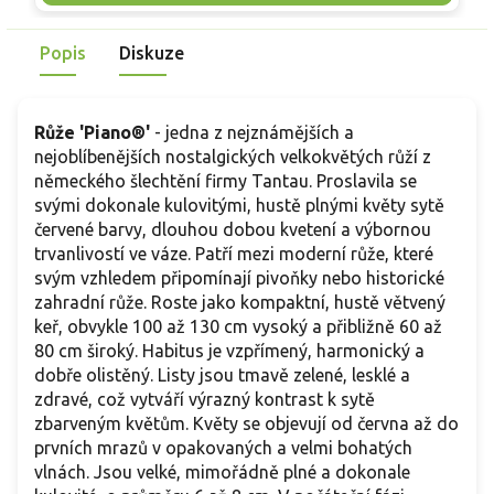
6–8 cm, jejichž pivoňkovitý tvar si dlouho zachovává
b
dekorativní vzhled. Barva květů přechází od broskvových a
s
Popis
Diskuze
meruňkových tónů po jemně lososově růžové odstíny. Vůně
ř
je sladká, lehce ovocná a příjemně doplňuje romantický
charakter rostliny. Skvěle se hodí do záhonů, k řezu i pro
svatební floristiku.
Růže 'Piano®'
- jedna z nejznámějších a
nejoblíbenějších nostalgických velkokvětých růží z
německého šlechtění firmy Tantau. Proslavila se
svými dokonale kulovitými, hustě plnými květy sytě
červené barvy, dlouhou dobou kvetení a výbornou
trvanlivostí ve váze. Patří mezi moderní růže, které
svým vzhledem připomínají pivoňky nebo historické
zahradní růže. Roste jako kompaktní, hustě větvený
keř, obvykle 100 až 130 cm vysoký a přibližně 60 až
80 cm široký. Habitus je vzpřímený, harmonický a
dobře olistěný. Listy jsou tmavě zelené, lesklé a
zdravé, což vytváří výrazný kontrast k sytě
zbarveným květům. Květy se objevují od června až do
prvních mrazů v opakovaných a velmi bohatých
vlnách. Jsou velké, mimořádně plné a dokonale