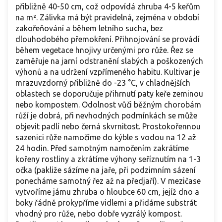
přibližně 40-50 cm, což odpovídá zhruba 4-5 keřům
na m². Zálivka má být pravidelná, zejména v období
zakořeňování a během letního sucha, bez
dlouhodobého přemokření. Přihnojování se provádí
během vegetace hnojivy určenými pro růže. Řez se
zaměřuje na jarní odstranění slabých a poškozených
výhonů a na udržení vzpřímeného habitu. Kultivar je
mrazuvzdorný přibližně do -23 °C, v chladnějších
oblastech se doporučuje přihrnutí paty keře zeminou
nebo kompostem. Odolnost vůči běžným chorobám
růží je dobrá, při nevhodných podmínkách se může
objevit padlí nebo černá skvrnitost. Prostokořennou
sazenici růže namočíme do kýble s vodou na 12 až
24 hodin. Před samotným namočením zakrátíme
kořeny rostliny a zkrátíme výhony seříznutím na 1-3
očka (pakliže sázíme na jaře, při podzimním sázení
ponecháme samotný řez až na předjaří). V mezičase
vytvoříme jámu zhruba o hloubce 60 cm, jejíž dno a
boky řádně prokypříme vidlemi a přidáme substrát
vhodný pro růže, nebo dobře vyzrálý kompost.