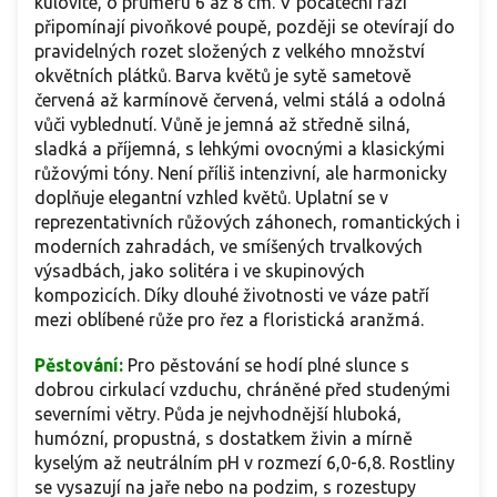
kulovité, o průměru 6 až 8 cm. V počáteční fázi
připomínají pivoňkové poupě, později se otevírají do
pravidelných rozet složených z velkého množství
okvětních plátků. Barva květů je sytě sametově
červená až karmínově červená, velmi stálá a odolná
vůči vyblednutí. Vůně je jemná až středně silná,
sladká a příjemná, s lehkými ovocnými a klasickými
růžovými tóny. Není příliš intenzivní, ale harmonicky
doplňuje elegantní vzhled květů. Uplatní se v
reprezentativních růžových záhonech, romantických i
moderních zahradách, ve smíšených trvalkových
výsadbách, jako solitéra i ve skupinových
kompozicích. Díky dlouhé životnosti ve váze patří
mezi oblíbené růže pro řez a floristická aranžmá.
Pěstování:
Pro pěstování se hodí plné slunce s
dobrou cirkulací vzduchu, chráněné před studenými
severními větry. Půda je nejvhodnější hluboká,
humózní, propustná, s dostatkem živin a mírně
kyselým až neutrálním pH v rozmezí 6,0-6,8. Rostliny
se vysazují na jaře nebo na podzim, s rozestupy