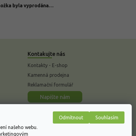
ložka byla vyprodána…
Kontakujte nás
Kontakty - E-shop
Kamenná prodejna
Reklamační formulář
n
Napište nám
Odmítnout
Souhlasím
žení našeho webu.
marketingovým