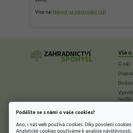
Více na:
Návod na pěstování růží
Z
á
Vše o
p
a
O nás
t
í
Doprav
Dodací
Vysvět
rostlin
Odstou
Podělíte se s námi o vaše cookies?
Rekla
Ano, i náš web používá cookies. Díky povolení cookie
Inform
Analytické cookies používáme k analýze návštěvnosti