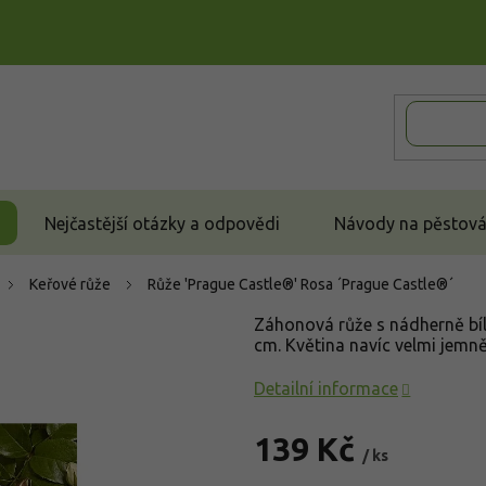
Nejčastější otázky a odpovědi
Návody na pěstován
Keřové růže
Růže 'Prague Castle®'
Rosa ´Prague Castle®´
Záhonová růže s nádherně bíl
cm. Květina navíc velmi jemně
Detailní informace
139 Kč
/ ks