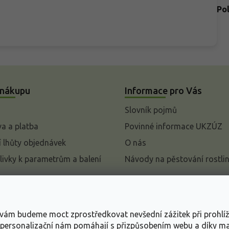
Po
 nákupu
Informace pro Vás
Slovník pojmů
a a platba
Povinné informace UKZÚZ
 lhůty objednávek
O nás
livky k parametrům a balení
Návody na pěstování rostli
pení od kupní smlouvy
mace
s vám budeme moct zprostředkovat nevšední zážitek při prohlí
ace o ochraně osobních
, personalizační nám pomáhají s přizpůsobením webu a díky 