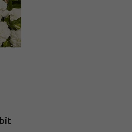
Měrná
cena:
bit