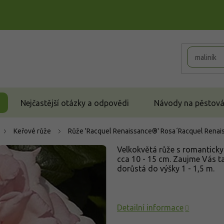
Nejčastější otázky a odpovědi
Návody na pěstován
Keřové růže
Růže 'Racquel Renaissance®'
Rosa´Racquel Renai
Velkokvětá růže s romanticky 
cca 10 - 15 cm. Zaujme Vás tak
dorůstá do výšky 1 - 1,5 m.
Detailní informace