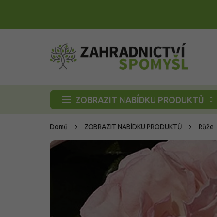
Přejít
na
obsah
ZOBRAZIT NABÍDKU PRODUKTŮ
Domů
ZOBRAZIT NABÍDKU PRODUKTŮ
Růže