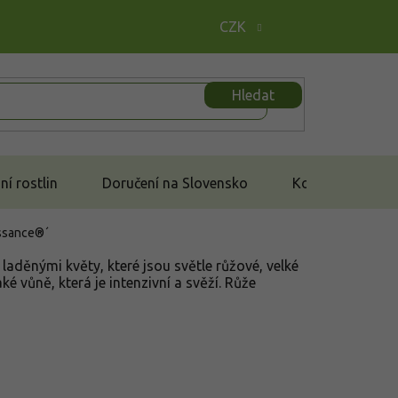
CZK
Hledat
í rostlin
Doručení na Slovensko
Kontakt
ssance®´
laděnými květy, které jsou světle růžové, velké
é vůně, která je intenzivní a svěží. Růže