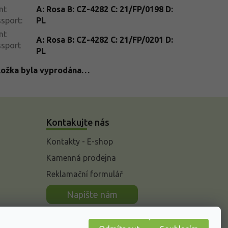
nt
A: Rosa B: CZ-4282 C: 21/FP/0198 D:
ssport
:
PL
nt
A: Rosa B: CZ-4282 C: 21/FP/0201 D:
ssport
PL
ložka byla vyprodána…
Kontakujte nás
Kontakty - E-shop
Kamenná prodejna
Reklamační formulář
n
Napište nám