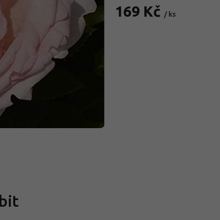
169 Kč
/ ks
Měrná
cena:
bit