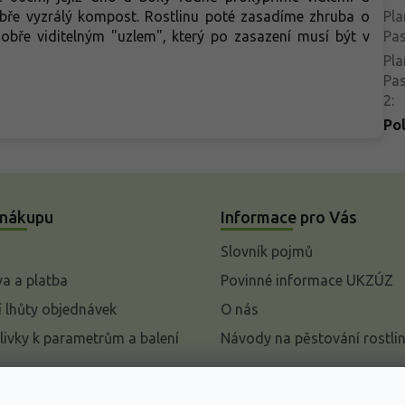
bře vyzrálý kompost. Rostlinu poté zasadíme zhruba o
Pla
dobře viditelným "uzlem", který po zasazení musí být v
Pa
Pla
Pa
2
:
Po
 nákupu
Informace pro Vás
Slovník pojmů
a a platba
Povinné informace UKZÚZ
 lhůty objednávek
O nás
livky k parametrům a balení
Návody na pěstování rostli
pení od kupní smlouvy