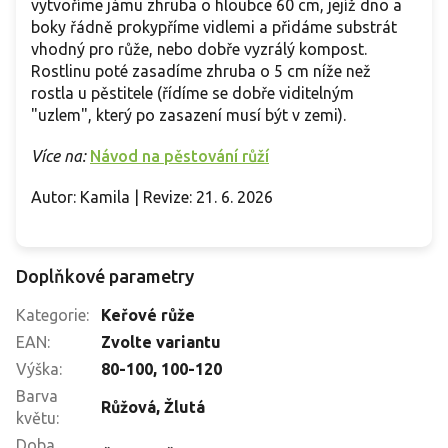
vytvoříme jámu zhruba o hloubce 60 cm, jejíž dno a
boky řádně prokypříme vidlemi a přidáme substrát
vhodný pro růže, nebo dobře vyzrálý kompost.
Rostlinu poté zasadíme zhruba o 5 cm níže než
rostla u pěstitele (řídíme se dobře viditelným
"uzlem", který po zasazení musí být v zemi).
Více na:
Návod na pěstování růží
Autor: Kamila | Revize: 21. 6. 2026
Doplňkové parametry
Kategorie
:
Keřové růže
EAN
:
Zvolte variantu
Výška
:
80-100
,
100-120
Barva
Růžová
,
Žlutá
květu
:
Doba