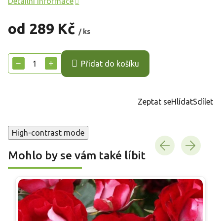
Detailní informace
od
289 Kč
/ ks
Měrná
cena:
−
+
Přidat do košíku
Zeptat se
Hlídat
Sdílet
High-contrast mode
Mohlo by se vám také líbit