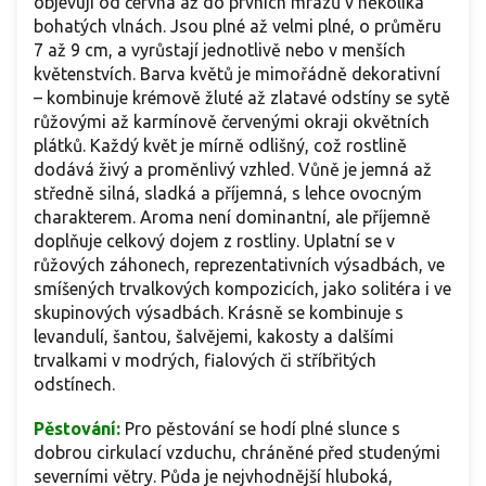
objevují od června až do prvních mrazů v několika
bohatých vlnách. Jsou plné až velmi plné, o průměru
7 až 9 cm, a vyrůstají jednotlivě nebo v menších
květenstvích. Barva květů je mimořádně dekorativní
– kombinuje krémově žluté až zlatavé odstíny se sytě
růžovými až karmínově červenými okraji okvětních
plátků. Každý květ je mírně odlišný, což rostlině
dodává živý a proměnlivý vzhled. Vůně je jemná až
středně silná, sladká a příjemná, s lehce ovocným
charakterem. Aroma není dominantní, ale příjemně
doplňuje celkový dojem z rostliny. Uplatní se v
růžových záhonech, reprezentativních výsadbách, ve
smíšených trvalkových kompozicích, jako solitéra i ve
skupinových výsadbách. Krásně se kombinuje s
levandulí, šantou, šalvějemi, kakosty a dalšími
trvalkami v modrých, fialových či stříbřitých
odstínech.
Pěstování:
Pro pěstování se hodí plné slunce s
dobrou cirkulací vzduchu, chráněné před studenými
severními větry. Půda je nejvhodnější hluboká,