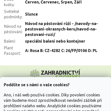
Červen
,
Červenec
,
Srpen
,
Září
květu
:
Světelné
Slunce
podmínky
:
Návod na pěstování růží - /navody-na-
Návod na
pestovani-okrasnych-keru/navod-na-
pěstování
:
pestovani-ruzi/
Balení
:
speciální balení nebo kontejner
Plant
A: Rosa B: CZ-4282 C: 26/FP/0106 D: PL
Passport
:
Z
á
p
a
Podělíte se s námi o vaše cookies?
t
Vše o nákupu
í
Ano, i náš web používá cookies. Díky povolení cookies
vám budeme moct zprostředkovat nevšední zážitek při
prohlížení našeho webu. Analytické cookies používáme
Informace pro Vás