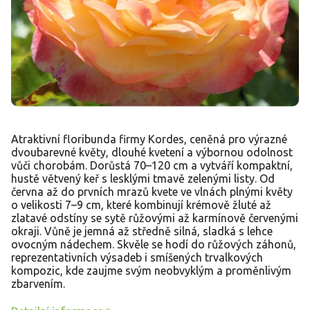
Atraktivní floribunda firmy Kordes, ceněná pro výrazné
dvoubarevné květy, dlouhé kvetení a výbornou odolnost
vůči chorobám. Dorůstá 70–120 cm a vytváří kompaktní,
hustě větvený keř s lesklými tmavě zelenými listy. Od
června až do prvních mrazů kvete ve vlnách plnými květy
o velikosti 7–9 cm, které kombinují krémově žluté až
zlatavé odstíny se sytě růžovými až karmínově červenými
okraji. Vůně je jemná až středně silná, sladká s lehce
ovocným nádechem. Skvěle se hodí do růžových záhonů,
reprezentativních výsadeb i smíšených trvalkových
kompozic, kde zaujme svým neobvyklým a proměnlivým
zbarvením.