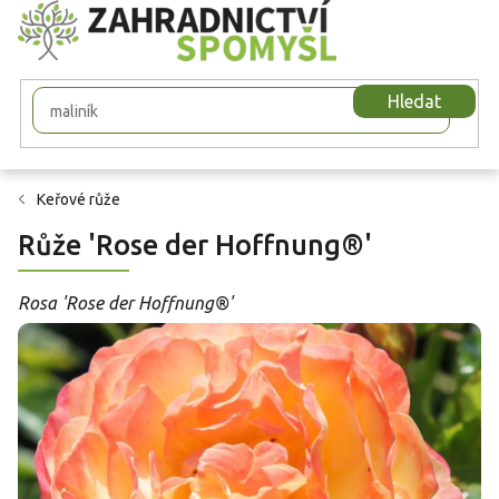
Přejít
na
obsah
Hledat
Keřové růže
Růže 'Rose der Hoffnung®'
Rosa 'Rose der Hoffnung®'