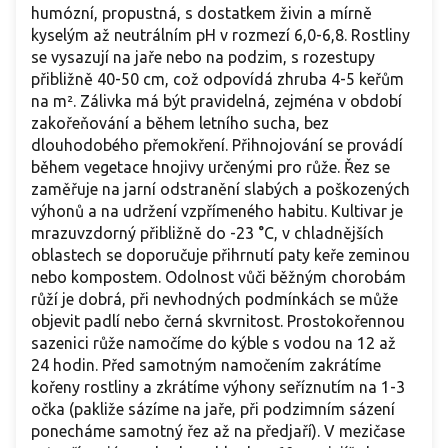
humózní, propustná, s dostatkem živin a mírně
kyselým až neutrálním pH v rozmezí 6,0-6,8. Rostliny
se vysazují na jaře nebo na podzim, s rozestupy
přibližně 40-50 cm, což odpovídá zhruba 4-5 keřům
na m². Zálivka má být pravidelná, zejména v období
zakořeňování a během letního sucha, bez
dlouhodobého přemokření. Přihnojování se provádí
během vegetace hnojivy určenými pro růže. Řez se
zaměřuje na jarní odstranění slabých a poškozených
výhonů a na udržení vzpřímeného habitu. Kultivar je
mrazuvzdorný přibližně do -23 °C, v chladnějších
oblastech se doporučuje přihrnutí paty keře zeminou
nebo kompostem. Odolnost vůči běžným chorobám
růží je dobrá, při nevhodných podmínkách se může
objevit padlí nebo černá skvrnitost. Prostokořennou
sazenici růže namočíme do kýble s vodou na 12 až
24 hodin. Před samotným namočením zakrátíme
kořeny rostliny a zkrátíme výhony seříznutím na 1-3
očka (pakliže sázíme na jaře, při podzimním sázení
ponecháme samotný řez až na předjaří). V mezičase