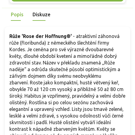
postupně vybarvují do sytě červených odstínů. Vůně je
t
jemná až středně silná, sladká s lehce ovocným nádechem.
p
Popis
Diskuze
Skvěle se hodí do růžových záhonů, veřejné zeleně i
k
smíšených trvalkových výsadeb, kde zaujme dlouhým
kvetením a spolehlivým růstem.
Růže 'Rose der Hoffnung®'
- atraktivní záhonová
růže (floribunda) z německého šlechtění firmy
Kordes. Je ceněna pro své výrazné dvoubarevné
květy, dlouhé období kvetení a mimořádně dobrý
zdravotní stav. Název v překladu znamená „Růže
naděje“ a odrůda skutečně působí optimistickým a
zářivým dojmem díky svému neobvyklému
zbarvení. Roste jako kompaktní, hustě větvený keř,
obvykle 70 až 120 cm vysoký a přibližně 50 až 80 cm
široký. Habitus je vzpřímený, pravidelný a velmi dobře
olistěný. Rostlina si po celou sezónu zachovává
elegantní a upravený vzhled. Listy jsou tmavě zelené,
lesklé a velmi zdravé, s vysokou odolností vůči černé
skvrnitosti i padlí. Husté olistění vytváří ideální
kontrast k nápadně zbarveným květům. Květy se