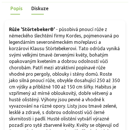
dekorativní vzhled. Barva květů přechází od broskvových a
s
Popis
Diskuze
meruňkových tónů po jemně lososově růžové odstíny. Vůně
ř
je sladká, lehce ovocná a příjemně doplňuje romantický
charakter rostliny. Skvěle se hodí do záhonů, k řezu i pro
svatební floristiku.
Růže 'Störtebeker
®
'
- působivá pnoucí růže z
německého šlechtění firmy Kordes, pojmenovaná po
legendárním severoněmeckém mořeplavci a
korzárovi Klausu Störtebekerovi. Tato odrůda vyniká
svými velkými tmavě červenými květy, bohatým
opakovaným kvetením a dobrou odolností vůči
chorobám. Patří mezi atraktivní popínavé růže
vhodné pro pergoly, oblouky i stěny domů. Roste
jako silná pnoucí růže, obvykle dosahující 250 až 350
cm výšky a přibližně 100 až 150 cm šířky. Habitus je
vzpřímený až mírně obloukovitý, dobře větvený a
hustě olistěný. Výhony jsou pevné a vhodné k
vyvazování na různé opory. Listy jsou tmavě zelené,
lesklé a zdravé, s dobrou odolností vůči černé
skvrnitosti i padlí. Husté olistění vytváří výrazné
pozadí pro sytě zbarvené květy. Květy se objevují od