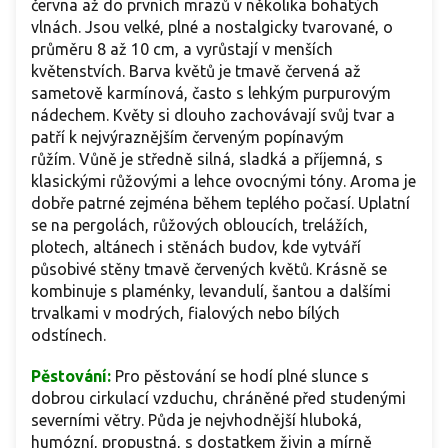
června až do prvních mrazů v několika bohatých
vlnách. Jsou velké, plné a nostalgicky tvarované, o
průměru 8 až 10 cm, a vyrůstají v menších
květenstvích. Barva květů je tmavě červená až
sametově karmínová, často s lehkým purpurovým
nádechem. Květy si dlouho zachovávají svůj tvar a
patří k nejvýraznějším červeným popínavým
růžím. Vůně je středně silná, sladká a příjemná, s
klasickými růžovými a lehce ovocnými tóny. Aroma je
dobře patrné zejména během teplého počasí. Uplatní
se na pergolách, růžových obloucích, trelážích,
plotech, altánech i stěnách budov, kde vytváří
působivé stěny tmavě červených květů. Krásně se
kombinuje s plaménky, levandulí, šantou a dalšími
trvalkami v modrých, fialových nebo bílých
odstínech.
Pěstování:
Pro pěstování se hodí plné slunce s
dobrou cirkulací vzduchu, chráněné před studenými
severními větry. Půda je nejvhodnější hluboká,
humózní, propustná, s dostatkem živin a mírně