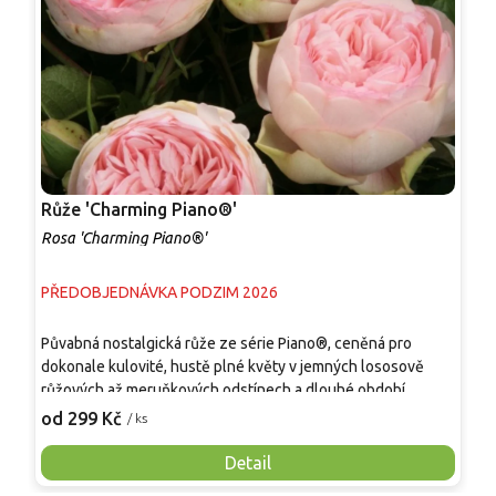
Růže 'Charming Piano®'
R
Rosa 'Charming Piano®'
R
PŘEDOBJEDNÁVKA PODZIM 2026
P
Půvabná nostalgická růže ze série Piano®, ceněná pro
V
dokonale kulovité, hustě plné květy v jemných lososově
u
růžových až meruňkových odstínech a dlouhé období
o
kvetení. Dorůstá 80–120 cm a vytváří kompaktní, hustě
h
od 299 Kč
o
/ ks
větvený keř s tmavě zelenými, lesklými listy. Od června až
p
do prvních mrazů opakovaně kvete plnými květy o průměru
t
Detail
6–8 cm, jejichž pivoňkovitý tvar si dlouho zachovává
b