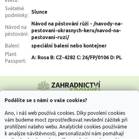
květu
:
Světelné
Slunce
podmínky
:
Návod na pěstování růží - /navody-na-
Návod na
pestovani-okrasnych-keru/navod-na-
pěstování
:
pestovani-ruzi/
Balení
:
speciální balení nebo kontejner
Plant
A: Rosa B: CZ-4282 C: 26/FP/0106 D: PL
Passport
:
Z
á
p
a
Podělíte se s námi o vaše cookies?
t
Vše o nákupu
í
Ano, i náš web používá cookies. Díky povolení cookies
vám budeme moct zprostředkovat nevšední zážitek při
prohlížení našeho webu. Analytické cookies používáme
Informace pro Vás
k analýze návštěvnosti, personalizační nám pomáhají