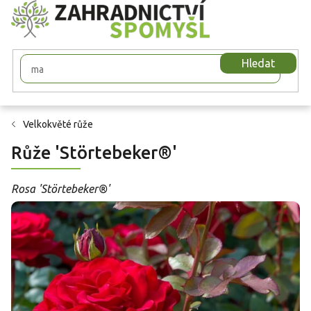
Přejít
na
obsah
Hledat
Velkokvěté růže
Růže 'Störtebeker®'
Rosa 'Störtebeker®'