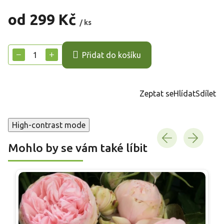
od
299 Kč
/ ks
Měrná
cena:
−
+
Přidat do košíku
Zeptat se
Hlídat
Sdílet
High-contrast mode
Mohlo by se vám také líbit