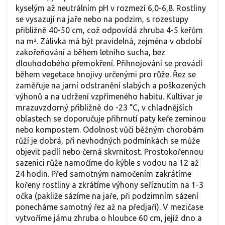
kyselým až neutrálním pH v rozmezí 6,0-6,8. Rostliny
se vysazují na jaře nebo na podzim, s rozestupy
přibližně 40-50 cm, což odpovídá zhruba 4-5 keřům
na m². Zálivka má být pravidelná, zejména v období
zakořeňování a během letního sucha, bez
dlouhodobého přemokření. Přihnojování se provádí
během vegetace hnojivy určenými pro růže. Řez se
zaměřuje na jarní odstranění slabých a poškozených
výhonů a na udržení vzpřímeného habitu. Kultivar je
mrazuvzdorný přibližně do -23 °C, v chladnějších
oblastech se doporučuje přihrnutí paty keře zeminou
nebo kompostem. Odolnost vůči běžným chorobám
růží je dobrá, při nevhodných podmínkách se může
objevit padlí nebo černá skvrnitost. Prostokořennou
sazenici růže namočíme do kýble s vodou na 12 až
24 hodin. Před samotným namočením zakrátíme
kořeny rostliny a zkrátíme výhony seříznutím na 1-3
očka (pakliže sázíme na jaře, při podzimním sázení
ponecháme samotný řez až na předjaří). V mezičase
vytvoříme jámu zhruba o hloubce 60 cm, jejíž dno a