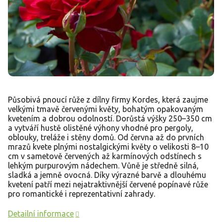
Působivá pnoucí růže z dílny firmy Kordes, která zaujme
velkými tmavě červenými květy, bohatým opakovaným
kvetením a dobrou odolností. Dorůstá výšky 250–350 cm
a vytváří hustě olistěné výhony vhodné pro pergoly,
oblouky, treláže i stěny domů. Od června až do prvních
mrazů kvete plnými nostalgickými květy o velikosti 8–10
cm v sametově červených až karmínových odstínech s
lehkým purpurovým nádechem. Vůně je středně silná,
sladká a jemně ovocná. Díky výrazné barvě a dlouhému
kvetení patří mezi nejatraktivnější červené popínavé růže
pro romantické i reprezentativní zahrady.
Detailní informace