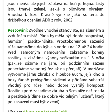
jsou menší, ale jejich záplava na keři je hojná. Listy
jsou tmavě zelené, lesklé s pilovitým okrajem.
Vhodná k řezu. Krásně vynikne jako solitéra. Je
držitelkou ocenění ADR z roku 2002.
Pěstování:
Zvolíme vhodné stanoviště, na slunném a
vzdušném místě. Půda by měla být dobře propustná,
humózní, písčito-hlinitá. Prostokořennou sazenici
růže namočíme do kýble s vodou na 12 až 24 hodin.
Před samotným namočením zakratíme kořeny
rostliny a zkrátíme výhony seříznutím na 1-3 očka
(pakliže sázíme na jaře, při podzimním sázení
ponecháme samotný řez až na předjaří). V mezičase
vytvoříme jámu zhruba o hloubce 60cm, jejíž dno a
boky řádně prokypříme vidlemi a přidáme substrát
vhodný pro růže, nebo dobře vyzrálý kompost.
Rostlinu poté zasadíme zhruba o 5cm níže než rostla
u pěstitele (řídíme se dobře viditelným "uzlem", který
po zasazení musí být v zemi).