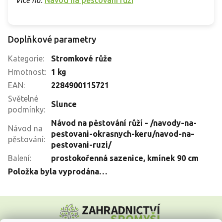
Více na:
Návod na pěstování růží
Doplňkové parametry
Kategorie
:
Stromkové růže
Hmotnost
:
1 kg
EAN
:
2284900115721
Světelné
Slunce
podmínky
:
Návod na pěstování růží - /navody-na-
Návod na
pestovani-okrasnych-keru/navod-na-
pěstování
:
pestovani-ruzi/
Balení
:
prostokořenná sazenice, kmínek 90 cm
Položka byla vyprodána…
Z
á