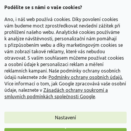
p
a
Podělíte se s námi o vaše cookies?
t
Vše o nákupu
í
Ano, i náš web používá cookies. Díky povolení cookies
vám budeme moct zprostředkovat nevšední zážitek při
prohlížení našeho webu. Analytické cookies používáme
Informace pro Vás
k analýze návštěvnosti, personalizační nám pomáhají
s přizpůsobením webu a díky marketingovým cookies se
Kontakujte nás
vám zobrazí takové reklamy, které vás nebudou
otravovat.
S vaším souhlasem můžeme používat cookies
a osobní údaje k personalizaci reklam a měření
reklamních kampaní. Naše podmínky ochrany osobních
údajů naleznete zde:
Podmínky ochrany osobních údajů.
Více informací o tom, jak Google zpracovává vaše osobní
údaje, naleznete v
Zásadách ochrany soukromí a
smluvních podmínkách společnosti Google
.
Vytvořil Shoptet
Nastavení