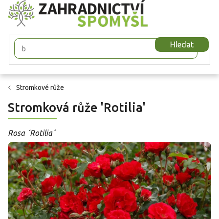
Přejít
na
obsah
Hledat
Stromkové růže
Stromková růže 'Rotilia'
Rosa ´Rotilia´