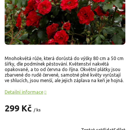
Mnohokvětá růže, která dorůstá do výšky 80 cm a 50 cm
šířky, dle podmínek pěstování. Květenství nakvétá
opakovaně, a to od června do října. Okvětní plátky jsou
zbarvené do rudě červené, samotné plné květy vyrůstají
ve shlucích, jsou menší, ale jejich záplava na keři je hojná.
Detailní informace
299 Kč
/ ks
Měrná
cena:
Zeptat se
Hlídat
Sdílet