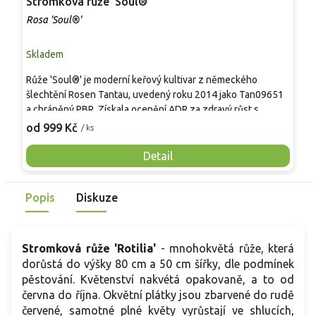
Stromková růže 'Soul®'
S
Rosa 'Soul®'
R
Skladem
S
Růže 'Soul®' je moderní keřový kultivar z německého
T
šlechtění Rosen Tantau, uvedený roku 2014 jako Tan09651
l
a chráněný PBR. Získala ocenění ADR za zdravý růst s
k
omezenou potřebou chemické ochrany. Nese nostalgické,
a
od 999 Kč
o
/ ks
silně plné rozetové květy 9–10 cm v purpurově fialových až
m
karmínových tónech, výrazně vonné, často v hroznech po 3–
v
Detail
5. Keř dorůstá asi 1,0–1,3 m × 0,5–0,7 m, s lesklými zelenými
l
listy a běžnými trny. Uplatní se v růžových skupinách, na
Popis
Diskuze
pozadí trvalek i jako nízký živý plot. Purpurové květy ladí s
levandulí a šantou. Nabízena je ve stromkové formě na
kmínku.
Stromková růže 'Rotilia'
- mnohokvětá růže, která
dorůstá do výšky 80 cm a 50 cm šířky, dle podmínek
pěstování. Květenství nakvétá opakovaně, a to od
června do října. Okvětní plátky jsou zbarvené do rudě
červené, samotné plné květy vyrůstají ve shlucích,