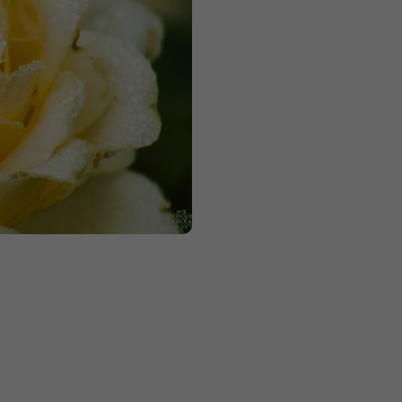
Měrná
cena: