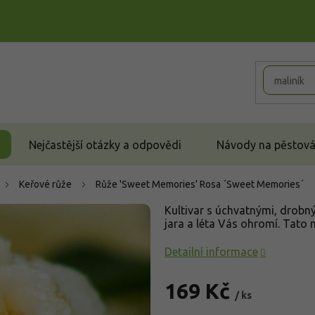
Nejčastější otázky a odpovědi
Návody na pěstován
Keřové růže
Růže 'Sweet Memories'
Rosa ´Sweet Memories´
Kultivar s úchvatnými, drobný
jara a léta Vás ohromí. Tato 
Detailní informace
169 Kč
/ ks