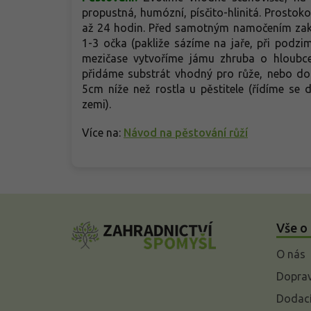
propustná, humózní, písčito-hlinitá. Prosto
až 24 hodin. Před samotným namočením zakr
1-3 očka (pakliže sázíme na jaře, při podz
mezičase vytvoříme jámu zhruba o hloubce
přidáme substrát vhodný pro růže, nebo do
5cm níže než rostla u pěstitele (řídíme se 
zemi).
Více na:
Návod na pěstování růží
Z
á
Vše o
p
a
O nás
t
í
Doprav
Dodací