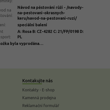
dmínky
:
Návod na pěstování růží - /navody-
vod na
na-pestovani-okrasnych-
tování
:
keru/navod-na-pestovani-ruzi/
ení
:
speciální balení
nt
A: Rosa B: CZ-4282 C: 21/FP/0198 D:
ssport
:
PL
ložka byla vyprodána…
Kontakujte nás
Kontakty - E-shop
Kamenná prodejna
Reklamační formulář