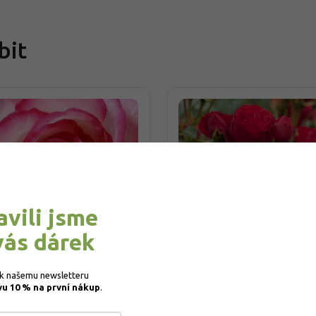
bit
avili jsme
že 'Maxim®'
Růže 'Manora®'
vás dárek
a 'Maxim®'
Rosa 'Manora®'
 k našemu newsletteru 
vu 10 % na první nákup
.
DOBJEDNÁVKA PODZIM 2026
PŘEDOBJEDNÁVKA PODZIM 2