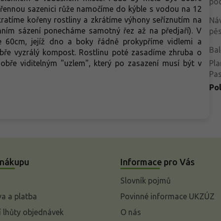
po
kořennou sazenici růže namočíme do kýble s vodou na 12
atíme kořeny rostliny a zkrátíme výhony seříznutím na
Ná
imním sázení ponecháme samotný řez až na předjaří). V
pěs
 60cm, jejíž dno a boky řádně prokypříme vidlemi a
Bal
bře vyzrálý kompost. Rostlinu poté zasadíme zhruba o
dobře viditelným "uzlem", který po zasazení musí být v
Pla
Pa
Po
 nákupu
Informace pro Vás
Slovník pojmů
a a platba
Povinné informace UKZÚZ
 lhůty objednávek
O nás