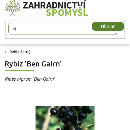
Přejít
na
obsah
Hledat
Rybíz černý
Rybíz 'Ben Gairn'
Ribes nigrum 'Ben Gairn'