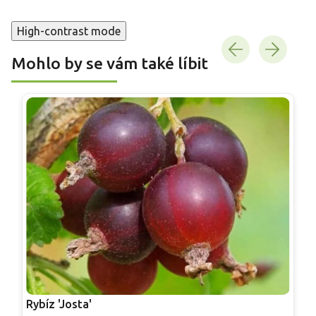
High-contrast mode
Mohlo by se vám také líbit
Rybíz 'Josta'
R