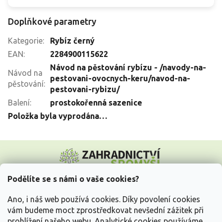
Doplňkové parametry
Kategorie
:
Rybíz černý
EAN
:
2284900115622
Návod na pěstování rybízu - /navody-na-
Návod na
pestovani-ovocnych-keru/navod-na-
pěstování
:
pestovani-rybizu/
Balení
:
prostokořenná sazenice
Položka byla vyprodána…
Z
á
p
a
Podělíte se s námi o vaše cookies?
t
Vše o nákupu
í
Ano, i náš web používá cookies. Díky povolení cookies
vám budeme moct zprostředkovat nevšední zážitek při
prohlížení našeho webu. Analytické cookies používáme