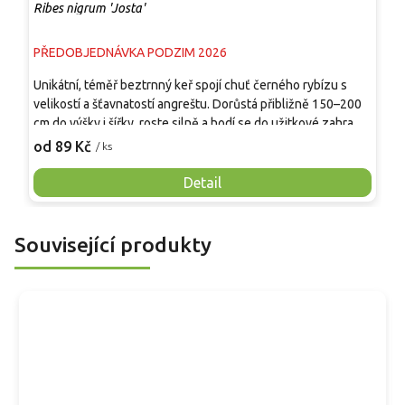
Ribes nigrum 'Josta'
R
PŘEDOBJEDNÁVKA PODZIM 2026
P
Unikátní, téměř beztrnný keř spojí chuť černého rybízu s
D
velikostí a šťavnatostí angreštu. Dorůstá přibližně 150–200
o
cm do výšky i šířky, roste silně a hodí se do užitkové zahrady,
v
ovocné řady i jedlého živého plůtku. V červenci až srpnu
o
od 89 Kč
o
/ ks
dozrávají tmavě fialové až černé bobule v krátkých
š
hroznech, příjemně sladkokyselé, aromatické a vhodné k
p
Detail
přímé konzumaci, do džemů, šťáv, koláčů i mražení.
O
o
d
Související produkty