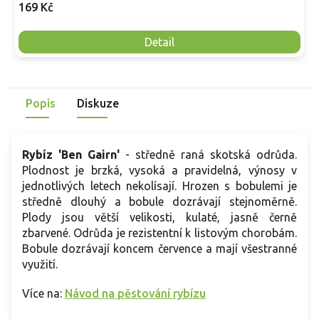
169 Kč
Detail
Popis
Diskuze
Rybíz 'Ben Gairn'
- středně raná skotská odrůda.
Plodnost je brzká, vysoká a pravidelná, výnosy v
jednotlivých letech nekolísají. Hrozen s bobulemi je
středně dlouhý a bobule dozrávají stejnoměrně.
Plody jsou větší velikosti, kulaté, jasně černě
zbarvené. Odrůda je rezistentní k listovým chorobám.
Bobule dozrávají koncem července a mají všestranné
využití.
Více na:
Návod na pěstování rybízu