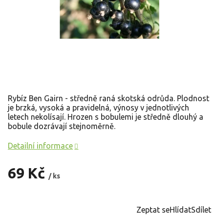
Rybíz Ben Gairn - středně raná skotská odrůda. Plodnost
je brzká, vysoká a pravidelná, výnosy v jednotlivých
letech nekolísají. Hrozen s bobulemi je středně dlouhý a
bobule dozrávají stejnoměrně.
Detailní informace
69 Kč
/ ks
Měrná
cena:
Zeptat se
Hlídat
Sdílet