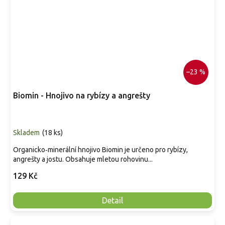
–23 %
Biomin - Hnojivo na rybízy a angrešty
Skladem
(
18 ks
)
Organicko‑minerální hnojivo Biomin je určeno pro rybízy,
angrešty a jostu. Obsahuje mletou rohovinu...
129 Kč
Detail