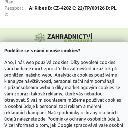
Plant
Passport
A: Ribes B: CZ-4282 C: 22/FP/00126 D: PL
2
:
Z
á
p
a
Podělíte se s námi o vaše cookies?
t
Vše o nákupu
í
Ano, i náš web používá cookies. Díky povolení cookies
vám budeme moct zprostředkovat nevšední zážitek při
prohlížení našeho webu. Analytické cookies používáme
Informace pro Vás
k analýze návštěvnosti, personalizační nám pomáhají
s přizpůsobením webu a díky marketingovým cookies se
Kontakujte nás
vám zobrazí takové reklamy, které vás nebudou
otravovat.
S vaším souhlasem můžeme používat cookies
a osobní údaje k personalizaci reklam a měření
reklamních kampaní. Naše podmínky ochrany osobních
údajů naleznete zde:
Podmínky ochrany osobních údajů.
Více informací o tom, jak Google zpracovává vaše osobní