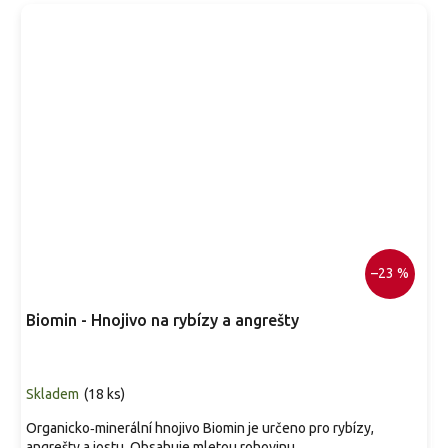
–23 %
Biomin - Hnojivo na rybízy a angrešty
Skladem
(
18 ks
)
Organicko‑minerální hnojivo Biomin je určeno pro rybízy,
angrešty a jostu. Obsahuje mletou rohovinu...