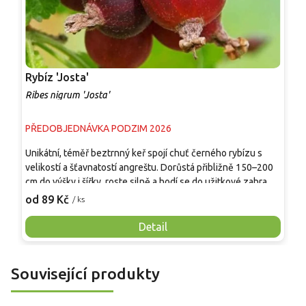
Rybíz 'Josta'
R
Ribes nigrum 'Josta'
R
PŘEDOBJEDNÁVKA PODZIM 2026
P
Unikátní, téměř beztrnný keř spojí chuť černého rybízu s
D
velikostí a šťavnatostí angreštu. Dorůstá přibližně 150–200
o
cm do výšky i šířky, roste silně a hodí se do užitkové zahrady,
v
ovocné řady i jedlého živého plůtku. V červenci až srpnu
o
od 89 Kč
o
/ ks
dozrávají tmavě fialové až černé bobule v krátkých
š
hroznech, příjemně sladkokyselé, aromatické a vhodné k
p
Detail
přímé konzumaci, do džemů, šťáv, koláčů i mražení.
O
o
d
Související produkty