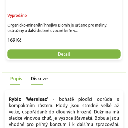
Vyprodáno
Organicko‑minerální hnojivo Biomin je určeno pro maliny,
ostružiny a další drobné ovocné keře v...
169 Kč
Detail
Popis
Diskuze
Rybíz 'Wernisaz'
- bohatě plodící odrůda s
kompaktním růstem. Plody jsou středně velké až
velké, uspořádané do dlouhých hroznů. Dužnina má
sladce vínovou chuť, je vysoce šťavnatá. Bobule jsou
vhodné pro přímý konzum i k dalšímu zpracování.