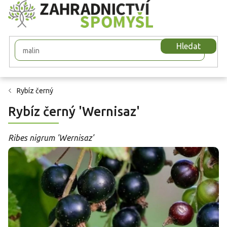
Přejít
na
obsah
Hledat
Rybíz černý
Rybíz černý 'Wernisaz'
Ribes nigrum 'Wernisaz'