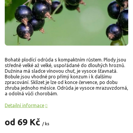
Bohatě plodící odrůda s kompaktním růstem. Plody jsou
středně velké až velké, uspořádané do dlouhých hroznů.
Dužnina má sladce vínovou chuť, je vysoce šťavnatá.
Bobule jsou vhodné pro přímý konzum i k dalšímu
zpracování. Sklízet je lze od konce července, po dobu
zhruba jednoho měsíce. Odrůda je vysoce mrazuvzdorná,
a odolná vůči chorobám.
Detailní informace
od
69 Kč
/ ks
Měrná