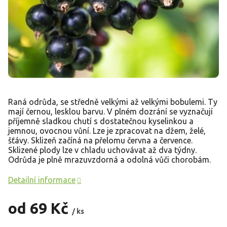
Raná odrůda, se středně velkými až velkými bobulemi. Ty
mají černou, lesklou barvu. V plném dozrání se vyznačují
příjemně sladkou chutí s dostatečnou kyselinkou a
jemnou, ovocnou vůní. Lze je zpracovat na džem, želé,
šťávy. Sklizeň začíná na přelomu června a července.
Sklizené plody lze v chladu uchovávat až dva týdny.
Odrůda je plně mrazuvzdorná a odolná vůči chorobám.
Detailní informace
od
69 Kč
/ ks
Měrná