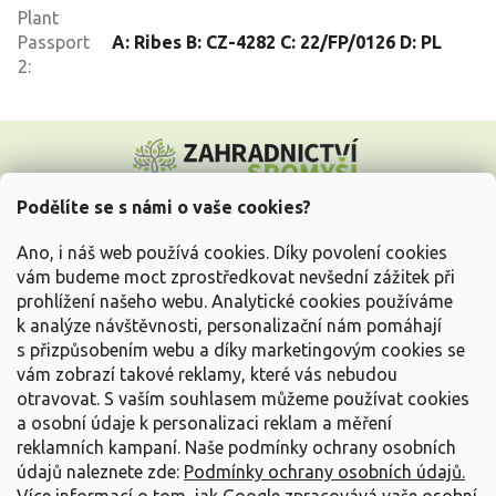
Plant
Passport
A: Ribes B: CZ-4282 C: 22/FP/0126 D: PL
2
:
Z
á
p
a
Podělíte se s námi o vaše cookies?
t
Vše o nákupu
í
Ano, i náš web používá cookies. Díky povolení cookies
vám budeme moct zprostředkovat nevšední zážitek při
prohlížení našeho webu. Analytické cookies používáme
Informace pro Vás
k analýze návštěvnosti, personalizační nám pomáhají
s přizpůsobením webu a díky marketingovým cookies se
Kontakujte nás
vám zobrazí takové reklamy, které vás nebudou
otravovat.
S vaším souhlasem můžeme používat cookies
a osobní údaje k personalizaci reklam a měření
reklamních kampaní. Naše podmínky ochrany osobních
údajů naleznete zde:
Podmínky ochrany osobních údajů.