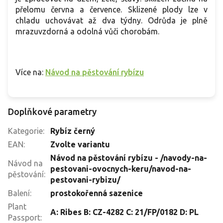
přelomu června a července. Sklizené plody lze v
chladu uchovávat až dva týdny. Odrůda je plně
mrazuvzdorná a odolná vůči chorobám.
Více na:
Návod na pěstování rybízu
Doplňkové parametry
Kategorie
:
Rybíz černý
EAN
:
Zvolte variantu
Návod na pěstování rybízu - /navody-na-
Návod na
pestovani-ovocnych-keru/navod-na-
pěstování
:
pestovani-rybizu/
Balení
:
prostokořenná sazenice
Plant
A: Ribes B: CZ-4282 C: 21/FP/0182 D: PL
Passport
: