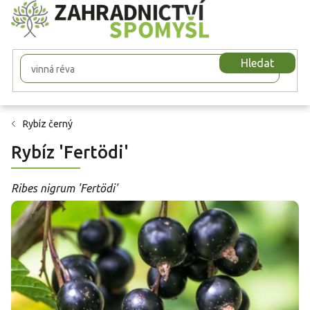
Přejít
na
obsah
Hledat
Rybíz černý
Rybíz 'Fertödi'
Ribes nigrum 'Fertödi'