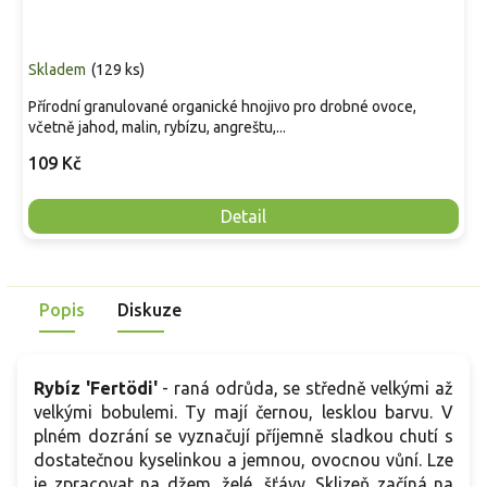
Skladem
(
129 ks
)
Přírodní granulované organické hnojivo pro drobné ovoce,
včetně jahod, malin, rybízu, angreštu,...
109 Kč
Detail
Popis
Diskuze
Rybíz 'Fertödi'
- raná odrůda, se středně velkými až
velkými bobulemi. Ty mají černou, lesklou barvu. V
plném dozrání se vyznačují příjemně sladkou chutí s
dostatečnou kyselinkou a jemnou, ovocnou vůní. Lze
je zpracovat na džem, želé, šťávy. Sklizeň začíná na