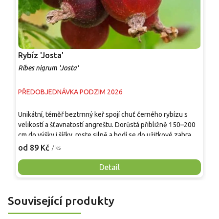
Rybíz 'Josta'
R
Ribes nigrum 'Josta'
R
PŘEDOBJEDNÁVKA PODZIM 2026
P
Unikátní, téměř beztrnný keř spojí chuť černého rybízu s
D
velikostí a šťavnatostí angreštu. Dorůstá přibližně 150–200
o
cm do výšky i šířky, roste silně a hodí se do užitkové zahrady,
v
ovocné řady i jedlého živého plůtku. V červenci až srpnu
o
od 89 Kč
o
/ ks
dozrávají tmavě fialové až černé bobule v krátkých
š
hroznech, příjemně sladkokyselé, aromatické a vhodné k
p
Detail
přímé konzumaci, do džemů, šťáv, koláčů i mražení.
O
o
d
Související produkty