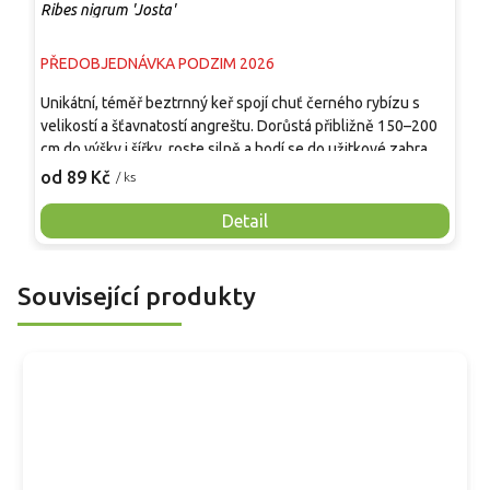
Ribes nigrum 'Josta'
R
PŘEDOBJEDNÁVKA PODZIM 2026
P
Unikátní, téměř beztrnný keř spojí chuť černého rybízu s
D
velikostí a šťavnatostí angreštu. Dorůstá přibližně 150–200
o
cm do výšky i šířky, roste silně a hodí se do užitkové zahrady,
v
ovocné řady i jedlého živého plůtku. V červenci až srpnu
o
od 89 Kč
o
/ ks
dozrávají tmavě fialové až černé bobule v krátkých
š
hroznech, příjemně sladkokyselé, aromatické a vhodné k
p
Detail
přímé konzumaci, do džemů, šťáv, koláčů i mražení.
O
o
d
Související produkty