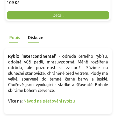
109 Kč
Detail
Popis
Diskuze
Rybíz 'Intercontinental'
- odrůda černého rybízu,
odolná vůči padlí, mrazuvzdorná. Méně rozšířená
odrůda, ale pozornost si zaslouží. Sázíme na
slunečné stanoviště, chráněné před větrem. Plody má
velké, zbarvené do temně černé barvy a lesklé.
Chuťově jsou vynikající - sladké a šťavnaté. Bobule
sbíráme během července.
Více na:
Návod na pěstování rybízu