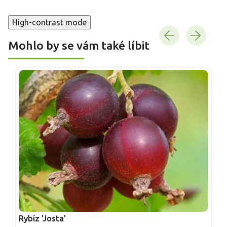
High-contrast mode
Mohlo by se vám také líbit
Rybíz 'Josta'
R