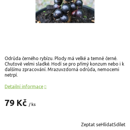
Odrůda černého rybízu. Plody má velké a temně černé.
Chuťově velmi sladké. Hodí se pro přímý konzum nebo i k
dalšímu zpracování. Mrazuvzdorná odrůda, nemocemi
netrpí.
Detailní informace
79 Kč
/ ks
Měrná
cena:
Zeptat se
Hlídat
Sdílet