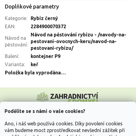
Doplňkové parametry
Kategorie
:
Rybíz černý
EAN
:
2284900070372
Návod na pěstování rybízu - /navody-na-
Návod na
pestovani-ovocnych-keru/navod-na-
pěstování
:
pestovani-rybizu/
Balení
:
kontejner P9
Varianta
:
keř
Položka byla vyprodána…
Z
á
p
a
Podělíte se s námi o vaše cookies?
t
Vše o nákupu
í
Ano, i náš web používá cookies. Díky povolení cookies
vám budeme moct zprostředkovat nevšední zážitek při