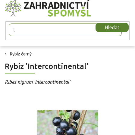
Přejít
na
obsah
Hledat
Rybíz černý
Rybíz 'Intercontinental'
Ribes nigrum 'Intercontinental'