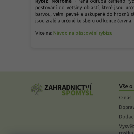
Rybíz 'Noiroma'
- raná odrůda černého rybí
pěstování do většiny oblastí, které jsou urč
barvou, velmi pevné a uskupené do hroznů stř
jsou zralé a určené ke sběru od konce června.
Více na:
Návod na pěstování rybízu
Z
á
Vše o
p
a
O nás
t
í
Doprav
Dodací
Vysvět
rostlin