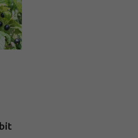
Měrná
cena:
bit