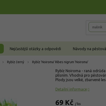
Nejčastější otázky a odpovědi
Návody na pěstován
Rybíz černý
Rybíz 'Noiroma'
Ribes nigrum 'Noiroma'
Rybíz Noiroma - raná odrůda 
plísním. Vhodná pro pěstování 
Plody jsou velké, zbarvené le
Detailní informace
69 Kč
/ ks