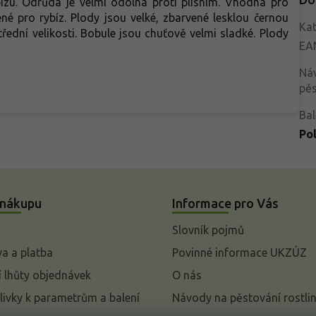
zu. Odrůda je velmi odolná proti plísním. Vhodná pro
ené pro rybíz. Plody jsou velké, zbarvené lesklou černou
Kat
ední velikosti. Bobule jsou chuťově velmi sladké. Plody
EA
Ná
pěs
Bal
Po
 nákupu
Informace pro Vás
Slovník pojmů
a a platba
Povinné informace UKZÚZ
 lhůty objednávek
O nás
livky k parametrům a balení
Návody na pěstování rostli