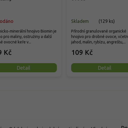
rodáno
Skladem
(
129 ks
)
icko‑minerální hnojivo Biomin je
Přírodní granulované organické
o pro maliny, ostružiny a další
hnojivo pro drobné ovoce, včet
é ovocné keře v...
jahod, malin, rybízu, angreštu,...
9 Kč
109 Kč
Detail
Detail
Do