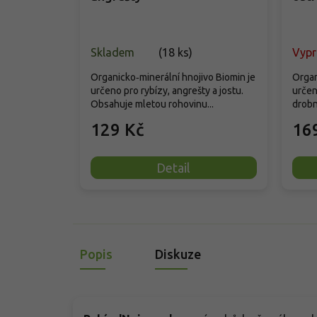
Skladem
(
18 ks
)
Vyp
Organicko‑minerální hnojivo Biomin je
Organ
určeno pro rybízy, angrešty a jostu.
určen
Obsahuje mletou rohovinu...
drobn
129 Kč
16
Detail
Popis
Diskuze