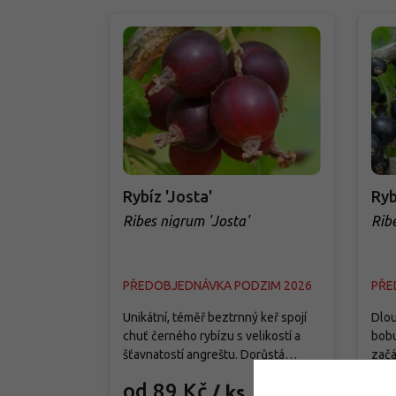
Rybíz 'Josta'
Ryb
Ribes nigrum 'Josta'
Rib
PŘEDOBJEDNÁVKA PODZIM 2026
PŘE
Unikátní, téměř beztrnný keř spojí
Dlou
chuť černého rybízu s velikostí a
bobu
šťavnatostí angreštu. Dorůstá
začá
přibližně 150–200 cm do výšky i
přib
od 89 Kč
od
/ ks
šířky, roste silně a hodí se do
šířk