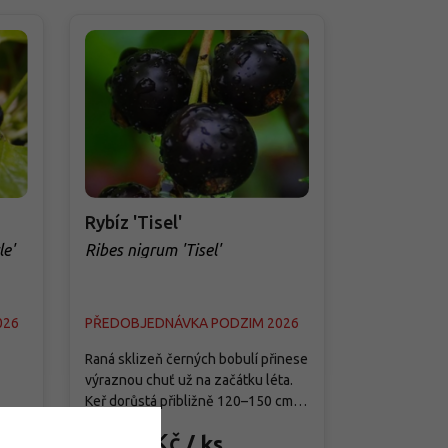
Rybíz 'Tisel'
Rybíz 'Om
le'
Ribes nigrum 'Tisel'
Ribes nigr
026
PŘEDOBJEDNÁVKA PODZIM 2026
PŘEDOBJED
Raná sklizeň černých bobulí přinese
Vysoce ceněn
výraznou chuť už na začátku léta.
která vyniká
Keř dorůstá přibližně 120–150 cm
plodů a silný
a
do výšky i šířky, roste kompaktněji
vzpřímený a 
od 89 Kč
od 89 
/ ks
než některé bujné odrůdy a dobře
usnadňuje úd