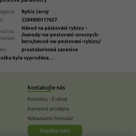
egorie
:
Rybíz černý
N
:
2284900117657
Návod na pěstování rybízu -
vod na
/navody-na-pestovani-ovocnych-
tování
:
keru/navod-na-pestovani-rybizu/
ení
:
prostokořenná sazenice
ložka byla vyprodána…
Kontakujte nás
Kontakty - E-shop
Kamenná prodejna
Reklamační formulář
n
Napište nám