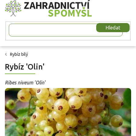
Přejít
na
obsah
Hledat
Rybíz bílý
Rybíz 'Olin'
Ribes niveum 'Olin'