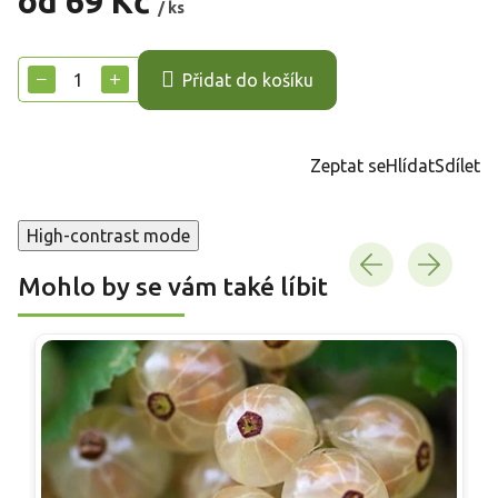
od
69 Kč
/ ks
Měrná
cena:
−
+
Přidat do košíku
Zeptat se
Hlídat
Sdílet
High-contrast mode
Mohlo by se vám také líbit