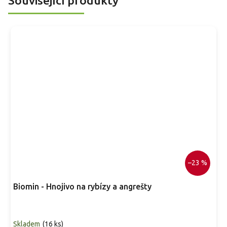
Související produkty
–23 %
Biomin - Hnojivo na rybízy a angrešty
Skladem
(
16 ks
)