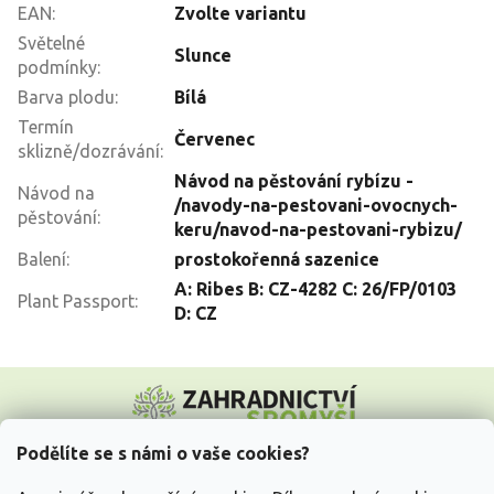
EAN
:
Zvolte variantu
Světelné
Slunce
podmínky
:
Barva plodu
:
Bílá
Termín
Červenec
sklizně/dozrávání
:
Návod na pěstování rybízu -
Návod na
/navody-na-pestovani-ovocnych-
pěstování
:
keru/navod-na-pestovani-rybizu/
Balení
:
prostokořenná sazenice
A: Ribes B: CZ-4282 C: 26/FP/0103
Plant Passport
:
D: CZ
Z
á
p
a
Podělíte se s námi o vaše cookies?
t
Vše o nákupu