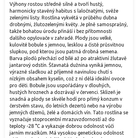
Výhony rostou středně silně a tvoří hustý,
harmonicky stavěný habitus s laločnatými, svěže
zelenými listy. Rostlina vykvétá v průběhu dubna
drobnými, žlutozelenými květy. Je plně samosprašný,
takže bohatou úrodu přináší i bez přítomnosti
dalšího opylovače v zahradě. Plody jsou velké,
kulovité bobule s jemnou, lesklou a čistě průsvitnou
slupkou, pod kterou jsou patrná drobná semena.
Barva plodů přechází od bílé až po atraktivní žlutavě
jantarový odstín. Šťavnatá dužnina vyniká jemnou,
výrazně sladkou až příjemně navinulou chutí s
nízkým obsahem kyselin, což z ní dělá ideální ovoce
pro děti. Bobule jsou uspořádány v dlouhých,
hustých hroznech a dozrávají v červenci. Sklizeň je
snadná a plody se skvěle hodí pro přímý konzum v
čerstvém stavu, do letních dezertů nebo na výrobu
jemných džemů, želé a domácích vín. Tato rostlina se
vyznačuje stoprocentní mrazuvzdorností až do
teploty -28 °C a vykazuje dobrou odolnost vůči
jarním mrazíkům. Má vysokou genetickou odolnost