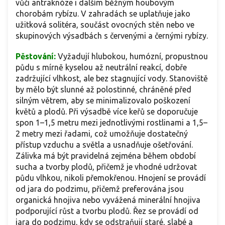
vůči antraknóze i dalším běžným houbovým
chorobám rybízu. V zahradách se uplatňuje jako
užitková solitéra, součást ovocných stěn nebo ve
skupinových výsadbách s červenými a černými rybízy.
Pěstování:
Vyžadují hlubokou, humózní, propustnou
půdu s mírně kyselou až neutrální reakcí, dobře
zadržující vlhkost, ale bez stagnující vody. Stanoviště
by mělo být slunné až polostinné, chráněné před
silným větrem, aby se minimalizovalo poškození
květů a plodů. Při výsadbě více keřů se doporučuje
spon 1–1,5 metru mezi jednotlivými rostlinami a 1,5–
2 metry mezi řadami, což umožňuje dostatečný
přístup vzduchu a světla a usnadňuje ošetřování.
Zálivka má být pravidelná zejména během období
sucha a tvorby plodů, přičemž je vhodné udržovat
půdu vlhkou, nikoli přemokřenou. Hnojení se provádí
od jara do podzimu, přičemž preferována jsou
organická hnojiva nebo vyvážená minerální hnojiva
podporující růst a tvorbu plodů. Řez se provádí od
jara do podzimu, kdy se odstraňují staré, slabé a