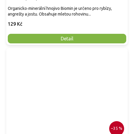
Organicko‑minerální hnojivo Biomin je určeno pro rybízy,
angrešty a jostu. Obsahuje mletou rohovinu...
129 Kč
Detail
–35 %