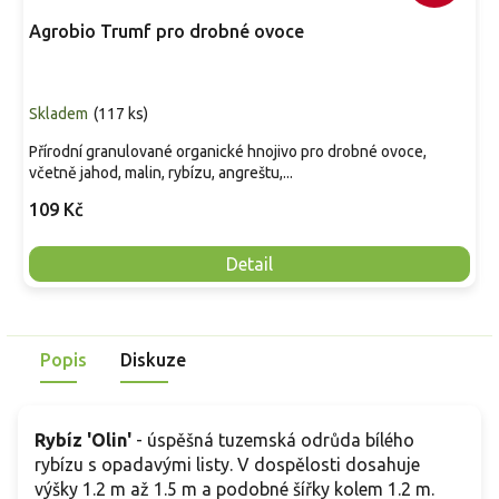
Agrobio Trumf pro drobné ovoce
Skladem
(
117 ks
)
Přírodní granulované organické hnojivo pro drobné ovoce,
včetně jahod, malin, rybízu, angreštu,...
109 Kč
Detail
Popis
Diskuze
Rybíz 'Olin'
- úspěšná tuzemská odrůda bílého
rybízu s opadavými listy. V dospělosti dosahuje
výšky 1.2 m až 1.5 m a podobné šířky kolem 1.2 m.