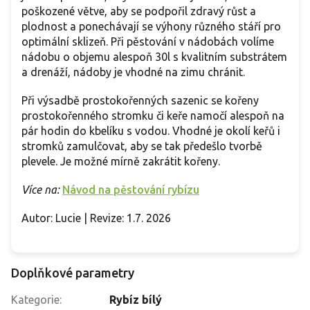
poškozené větve, aby se podpořil zdravý růst a
plodnost a ponechávají se výhony různého stáří pro
optimální sklizeň. Při pěstování v nádobách volíme
nádobu o objemu alespoň 30l s kvalitním substrátem
a drenáží, nádoby je vhodné na zimu chránit.
Při výsadbě prostokořenných sazenic se kořeny
prostokořenného stromku či keře namočí alespoň na
pár hodin do kbelíku s vodou. Vhodné je okolí keřů i
stromků zamulčovat, aby se tak předešlo tvorbě
plevele. Je možné mírně zakrátit kořeny.
Více na:
Návod na pěstování rybízu
Autor: Lucie | Revize: 1.7. 2026
Doplňkové parametry
Kategorie
:
Rybíz bílý