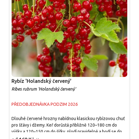
Rybíz 'Holandský červený'
R
Ribes rubrum 'Holandský červený'
R
PŘEDOBJEDNÁVKA PODZIM 2026
P
Dlouhé červené hrozny nabídnou klasickou rybízovou chuť
D
pro šťávy i džemy. Keř dorůstá přibližně 120–180 cm do
s
výšky a 120–150 cm do šířky, plodí pravidelně a hodí se do
p
užitkové zahrady, k plotu i do volnější ovocné řady. V
m