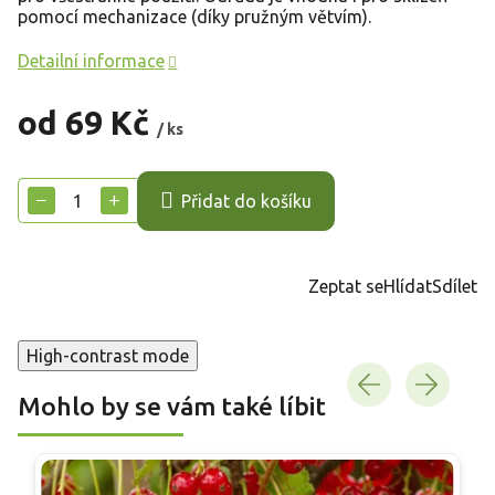
pomocí mechanizace (díky pružným větvím).
Detailní informace
od
69 Kč
/ ks
Měrná
cena:
−
+
Přidat do košíku
Zeptat se
Hlídat
Sdílet
High-contrast mode
Mohlo by se vám také líbit