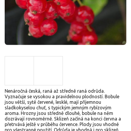
Nenáročná česká, raná až středně raná odrůda.
Vyznačuje se vysokou a pravidelnou plodností. Bobule
jsou větší, sytě červené, lesklé, mají příjemnou
sladkokyselou chuť, s typickým jemným rybízovým
aroma. Hrozny jsou středně dlouhé, bobule na něm
dozrávají rovnoměrně. Sklizeň začíná na konci června a
přetrvává ještě v průběhu července. Plody jsou vhodné
pro všestranné použití. Odrůda je vhodná i pro sklizeň