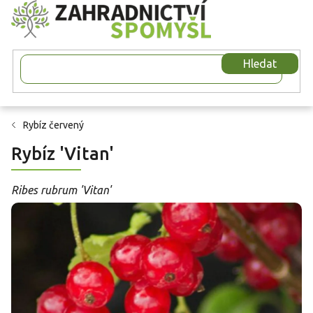
Přejít
na
obsah
Hledat
Rybíz červený
Rybíz 'Vitan'
Ribes rubrum 'Vitan'