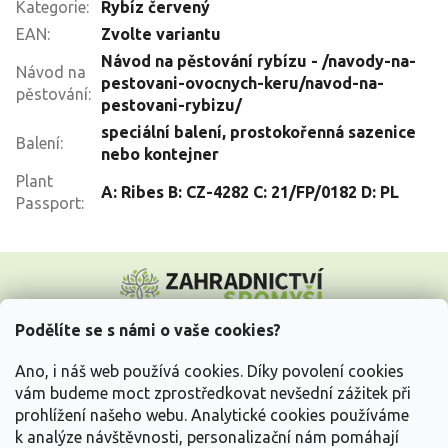
Kategorie
:
Rybíz červený
EAN
:
Zvolte variantu
Návod na pěstování rybízu - /navody-na-
Návod na
pestovani-ovocnych-keru/navod-na-
pěstování
:
pestovani-rybizu/
speciální balení, prostokořenná sazenice
Balení
:
nebo kontejner
Plant
A: Ribes B: CZ-4282 C: 21/FP/0182 D: PL
Passport
:
Z
á
p
a
Podělíte se s námi o vaše cookies?
t
Vše o nákupu
í
Ano, i náš web používá cookies. Díky povolení cookies
vám budeme moct zprostředkovat nevšední zážitek při
prohlížení našeho webu. Analytické cookies používáme
Informace pro Vás
k analýze návštěvnosti, personalizační nám pomáhají