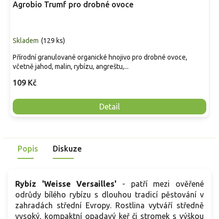
Agrobio Trumf pro drobné ovoce
Skladem
(
129 ks
)
Přírodní granulované organické hnojivo pro drobné ovoce,
včetně jahod, malin, rybízu, angreštu,...
109 Kč
Detail
Popis
Diskuze
Rybíz 'Weisse Versailles'
- patří mezi ověřené
odrůdy bílého rybízu s dlouhou tradicí pěstování v
zahradách střední Evropy. Rostlina vytváří středně
vysoký, kompaktní opadavý keř či stromek s výškou