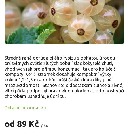
Středně raná odrůda bílého rybízu s bohatou úrodou
průsvitných světle žlutých bobulí sladkokyselé chuti,
vhodných jak pro přímou konzumaci, tak pro koláče či
kompoty. Keř či stromek dosahuje kompaktní výšky
kolem 1,2-1,5 m a dobře snáší české klima díky plné
mrazuvzdornosti. Stanoviště s dostatkem slunce a živná,
vlhčí půda podporují pravidelnou plodnost, odolnost vůči
chorobám usnadňuje údržbu.
Detailní informace
od
89 Kč
/ ks