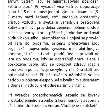
silným větrem, aby se minimalizovalo poškození
květů a plodů. Při výsadbě více keřů se doporučuje
spon 1-1,5 metru mezi jednotlivými rostlinami a 1,5-
2 metry mezi řadami, což umožňuje dostatečný
přístup vzduchu a světla a usnadňuje ošetřování.
Zálivka má být pravidelná zejména během období
sucha a tvorby plodů, přičemž je vhodné udržovat
půdu vlhkou, nikoli přemokřenou. Hnojení se provádí
od jara do podzimu, přičemž preferována jsou
organická hnojiva nebo vyvážená minerální hnojiva
podporující růst a tvorbu plodů. Řez se provádí od
jara do podzimu, kdy se odstraňují staré, slabé a
poškozené větve, aby se podpořil zdravý růst a
plodnost a ponechávají se výhony různého stáří pro
optimální sklizeň. Při pěstování v nádobách volíme
nádobu o objemu alespoň 30l s kvalitním substrátem
a drenáží, nádoby je vhodné na zimu chránit.
Při výsadbě prostokořenných sazenic se kořeny
prostokořenného stromku či keře namočí alespoň na
pár hodin do kbelíku s vodou. Vhodné je okolí keřů i