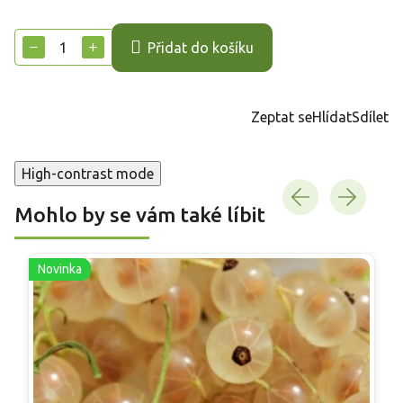
Měrná
cena:
−
+
Přidat do košíku
Zeptat se
Hlídat
Sdílet
High-contrast mode
Mohlo by se vám také líbit
Novinka