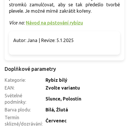
stromků zamulčovat, aby se tak předešlo tvorbě
plevele. Je možné mírně zakrátit kořeny.
Více na:
Návod na pěstování rybízu
Autor: Jana | Revize: 5.1.2025
Doplňkové parametry
Kategorie
:
Rybíz bílý
EAN
:
Zvolte variantu
Světelné
Slunce
,
Polostín
podmínky
:
Barva plodu
:
Bílá
,
Žlutá
Termín
Červenec
sklizně/dozrávání
: