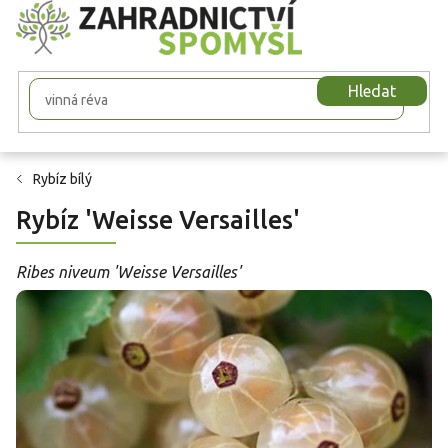
Přejít
na
obsah
Hledat
Rybíz bílý
Rybíz 'Weisse Versailles'
Ribes niveum 'Weisse Versailles'