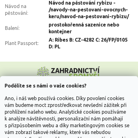
Návod na pěstování rybízu -
Návod na
/navody-na-pestovani-ovocnych-
pěstování
:
keru/navod-na-pestovani-rybizu/
prostokořenná sazenice nebo
Balení
:
kontejner
A: Ribes B: CZ-4282 C: 26/FP/0105
Plant Passport
:
D: PL
Z
á
p
a
Podělíte se s námi o vaše cookies?
t
Vše o nákupu
í
Ano, i náš web používá cookies. Díky povolení cookies
vám budeme moct zprostředkovat nevšední zážitek při
prohlížení našeho webu. Analytické cookies používáme
Informace pro Vás
k analýze návštěvnosti, personalizační nám pomáhají
s přizpůsobením webu a díky marketingovým cookies se
Kontakujte nás
vám zobrazí takové reklamy, které vás nebudou