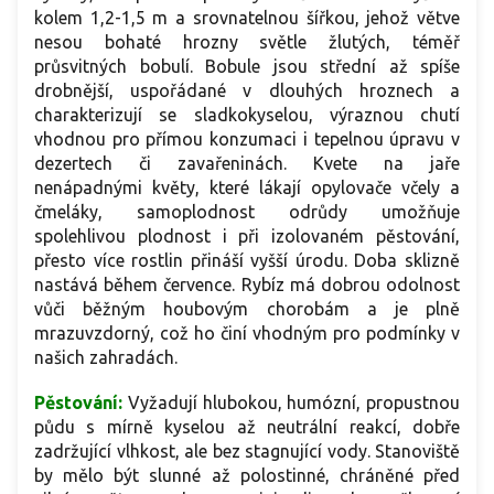
kolem 1,2-1,5 m a srovnatelnou šířkou, jehož větve
nesou bohaté hrozny světle žlutých, téměř
průsvitných bobulí. Bobule jsou střední až spíše
drobnější, uspořádané v dlouhých hroznech a
charakterizují se sladkokyselou, výraznou chutí
vhodnou pro přímou konzumaci i tepelnou úpravu v
dezertech či zavařeninách. Kvete na jaře
nenápadnými květy, které lákají opylovače včely a
čmeláky, samoplodnost odrůdy umožňuje
spolehlivou plodnost i při izolovaném pěstování,
přesto více rostlin přináší vyšší úrodu. Doba sklizně
nastává během července. Rybíz má dobrou odolnost
vůči běžným houbovým chorobám a je plně
mrazuvzdorný, což ho činí vhodným pro podmínky v
našich zahradách.
Pěstování:
Vyžadují hlubokou, humózní, propustnou
půdu s mírně kyselou až neutrální reakcí, dobře
zadržující vlhkost, ale bez stagnující vody. Stanoviště
by mělo být slunné až polostinné, chráněné před