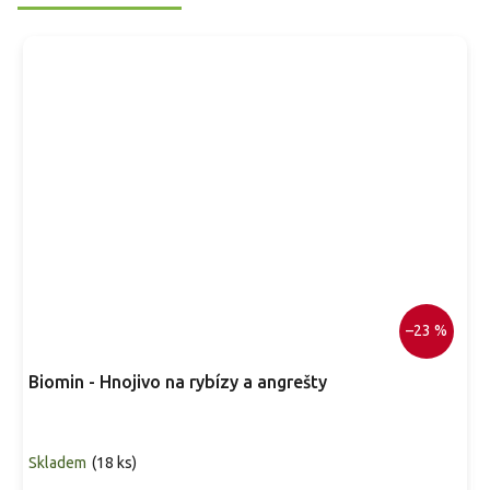
–23 %
Biomin - Hnojivo na rybízy a angrešty
Skladem
(
18 ks
)