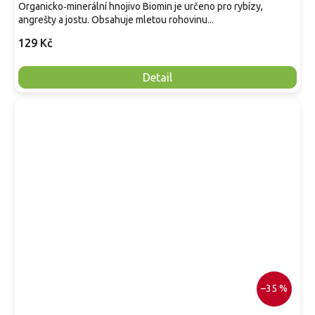
Organicko‑minerální hnojivo Biomin je určeno pro rybízy,
angrešty a jostu. Obsahuje mletou rohovinu...
129 Kč
Detail
–35 %