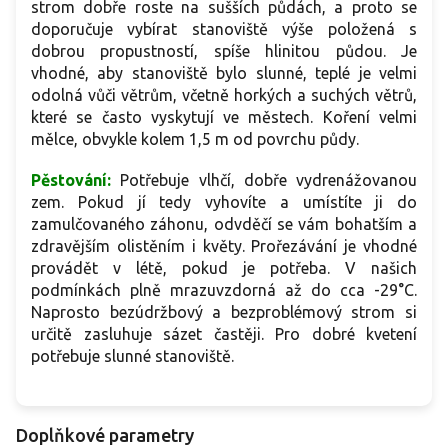
strom dobře roste na sušších půdách, a proto se
doporučuje vybírat stanoviště výše položená s
dobrou propustností, spíše hlinitou půdou. Je
vhodné, aby stanoviště bylo slunné, teplé je velmi
odolná vůči větrům, včetně horkých a suchých větrů,
které se často vyskytují ve městech. Koření velmi
mělce, obvykle kolem 1,5 m od povrchu půdy.
Pěstování:
Potřebuje vlhčí, dobře vydrenážovanou
zem. Pokud jí tedy vyhovíte a umístíte ji do
zamulčovaného záhonu, odvděčí se vám bohatším a
zdravějším olistěním i květy. Prořezávání je vhodné
provádět v létě, pokud je potřeba. V našich
podmínkách plně mrazuvzdorná až do cca -29°C.
Naprosto bezúdržbový a bezproblémový strom si
určitě zasluhuje sázet častěji. Pro dobré kvetení
potřebuje slunné stanoviště.
Doplňkové parametry