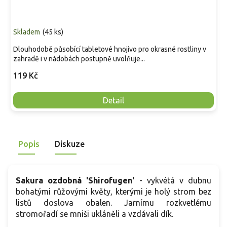
Skladem
(
45 ks
)
Dlouhodobě působící tabletové hnojivo pro okrasné rostliny v
zahradě i v nádobách postupně uvolňuje...
119 Kč
Detail
Popis
Diskuze
Sakura ozdobná 'Shirofugen'
- vykvétá v dubnu
bohatými růžovými květy, kterými je holý strom bez
listů doslova obalen. Jarnímu rozkvetlému
stromořadí se mniši ukláněli a vzdávali dík.