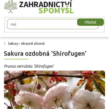
Přejít
na
obsah
Hledat
Sakury - okrasné slivoně
Sakura ozdobná 'Shirofugen'
Prunus serrulata 'Shirofugen'