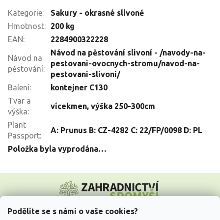
Kategorie
:
Sakury - okrasné slivoně
Hmotnost
:
200 kg
EAN
:
2284900322228
Návod na pěstování slivoní - /navody-na-
Návod na
pestovani-ovocnych-stromu/navod-na-
pěstování
:
pestovani-slivoni/
Balení
:
kontejner C130
Tvar a
vícekmen, výška 250-300cm
výška
:
Plant
A: Prunus B: CZ-4282 C: 22/FP/0098 D: PL
Passport
:
Položka byla vyprodána…
Z
á
p
a
Podělíte se s námi o vaše cookies?