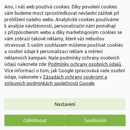
t
Vše o nákupu
í
Ano, i náš web používá cookies. Díky povolení cookies
vám budeme moct zprostředkovat nevšední zážitek při
prohlížení našeho webu. Analytické cookies používáme
Informace pro Vás
k analýze návštěvnosti, personalizační nám pomáhají
s přizpůsobením webu a díky marketingovým cookies se
Kontakujte nás
vám zobrazí takové reklamy, které vás nebudou
otravovat.
S vaším souhlasem můžeme používat cookies
a osobní údaje k personalizaci reklam a měření
reklamních kampaní. Naše podmínky ochrany osobních
údajů naleznete zde:
Podmínky ochrany osobních údajů.
Více informací o tom, jak Google zpracovává vaše osobní
údaje, naleznete v
Zásadách ochrany soukromí a
smluvních podmínkách společnosti Google
.
Vytvořil Shoptet
Nastavení
Copyright 2026
Zahradnictví Spomyšl
. Všechna práva
Odmítnout
Souhlasím
vyhrazena.
Máme pro vás malý dárek