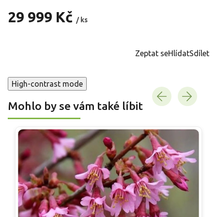
29 999 Kč
/ ks
Měrná
cena:
Zeptat se
Hlídat
Sdílet
High-contrast mode
Mohlo by se vám také líbit