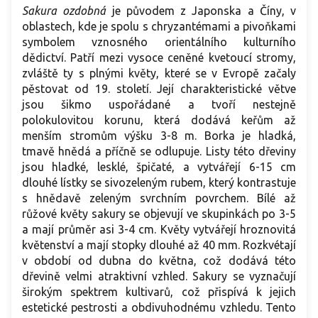
Sakura ozdobná
je původem z Japonska a Číny, v
oblastech, kde je spolu s chryzantémami a pivoňkami
symbolem vznosného orientálního kulturního
dědictví. Patří mezi vysoce ceněné kvetoucí stromy,
zvláště ty s plnými květy, které se v Evropě začaly
pěstovat od 19. století. Její charakteristické větve
jsou šikmo uspořádané a tvoří nestejně
polokulovitou korunu, která dodává keřům až
menším stromům výšku 3-8 m. Borka je hladká,
tmavě hnědá a příčně se odlupuje. Listy této dřeviny
jsou hladké, lesklé, špičaté, a vytvářejí 6-15 cm
dlouhé lístky se sivozeleným rubem, který kontrastuje
s hnědavě zeleným svrchním povrchem. Bílé až
růžové květy sakury se objevují ve skupinkách po 3-5
a mají průměr asi 3-4 cm. Květy vytvářejí hroznovitá
květenství a mají stopky dlouhé až 40 mm. Rozkvétají
v období od dubna do května, což dodává této
dřevině velmi atraktivní vzhled. Sakury se vyznačují
širokým spektrem kultivarů, což přispívá k jejich
estetické pestrosti a obdivuhodnému vzhledu. Tento