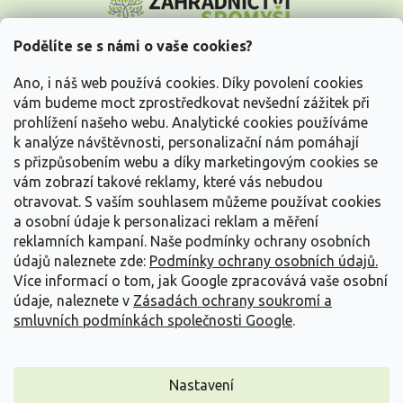
á
p
a
Podělíte se s námi o vaše cookies?
t
Vše o nákupu
í
Ano, i náš web používá cookies. Díky povolení cookies
vám budeme moct zprostředkovat nevšední zážitek při
prohlížení našeho webu. Analytické cookies používáme
Informace pro Vás
k analýze návštěvnosti, personalizační nám pomáhají
s přizpůsobením webu a díky marketingovým cookies se
Kontakujte nás
vám zobrazí takové reklamy, které vás nebudou
otravovat.
S vaším souhlasem můžeme používat cookies
a osobní údaje k personalizaci reklam a měření
reklamních kampaní. Naše podmínky ochrany osobních
údajů naleznete zde:
Podmínky ochrany osobních údajů.
Více informací o tom, jak Google zpracovává vaše osobní
údaje, naleznete v
Zásadách ochrany soukromí a
smluvních podmínkách společnosti Google
.
Vytvořil Shoptet
Nastavení