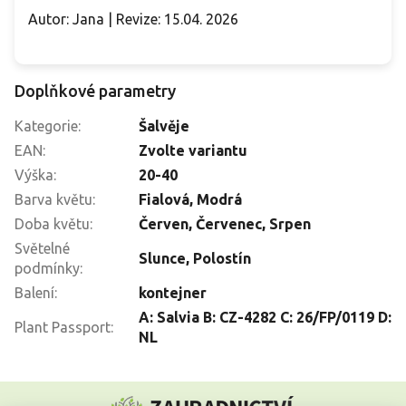
Autor: Jana | Revize: 15.04. 2026
Doplňkové parametry
Kategorie
:
Šalvěje
EAN
:
Zvolte variantu
Výška
:
20-40
Barva květu
:
Fialová
,
Modrá
Doba květu
:
Červen
,
Červenec
,
Srpen
Světelné
Slunce
,
Polostín
podmínky
:
Balení
:
kontejner
A: Salvia B: CZ-4282 C: 26/FP/0119 D:
Plant Passport
:
NL
Z