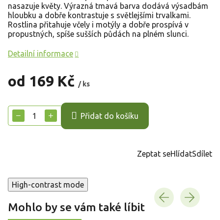
nasazuje květy. Výrazná tmavá barva dodává výsadbám
hloubku a dobře kontrastuje s světlejšími trvalkami.
Rostlina přitahuje včely i motýly a dobře prospívá v
propustných, spíše sušších půdách na plném slunci.
Detailní informace
od
169 Kč
/ ks
Měrná
cena:
−
+
Přidat do košíku
Zeptat se
Hlídat
Sdílet
High-contrast mode
Mohlo by se vám také líbit