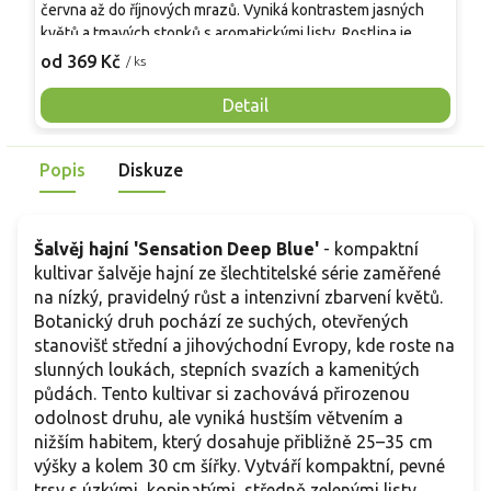
června až do říjnových mrazů. Vyniká kontrastem jasných
t
květů a tmavých stonků s aromatickými listy. Rostlina je
m
mrazuvzdorná do -12 °C, v chladu proto vyžaduje kryt či
n
od 369 Kč
o
/ ks
zimování v nádobě. Jako medonosný druh silně láká včely a
p
motýly. Pro delší kvetení a úhledný tvar pravidelně
k
Detail
odstraňujte odkvetlé klasy. Ideální do záhonů i květináčů pro
a
zvýšení biodiverzity.
P
Popis
Diskuze
a
p
a
Šalvěj hajní 'Sensation Deep Blue'
- kompaktní
kultivar šalvěje hajní ze šlechtitelské série zaměřené
na nízký, pravidelný růst a intenzivní zbarvení květů.
Botanický druh pochází ze suchých, otevřených
stanovišť střední a jihovýchodní Evropy, kde roste na
slunných loukách, stepních svazích a kamenitých
půdách. Tento kultivar si zachovává přirozenou
odolnost druhu, ale vyniká hustším větvením a
nižším habitem, který dosahuje přibližně 25–35 cm
výšky a kolem 30 cm šířky. Vytváří kompaktní, pevné
trsy s úzkými, kopinatými, středně zelenými listy,