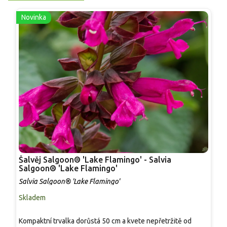
Novinka
Šalvěj Salgoon® 'Lake Flamingo' - Salvia
Š
Salgoon® 'Lake Flamingo'
S
Salvia Salgoon® 'Lake Flamingo'
Skladem
S
Kompaktní trvalka dorůstá 50 cm a kvete nepřetržitě od
T