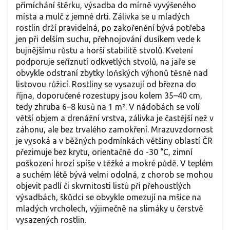
přimíchání štěrku, výsadba do mírně vyvýšeného
místa a mulč z jemné drti. Zálivka se u mladých
rostlin drží pravidelná, po zakořenění bývá potřeba
jen při delším suchu, přehnojování dusíkem vede k
bujnějšímu růstu a horší stabilitě stvolů. Kvetení
podporuje seříznutí odkvetlých stvolů, na jaře se
obvykle odstraní zbytky loňských výhonů těsně nad
listovou růžicí. Rostliny se vysazují od března do
října, doporučené rozestupy jsou kolem 35–40 cm,
tedy zhruba 6–8 kusů na 1 m². V nádobách se volí
větší objem a drenážní vrstva, zálivka je častější než v
záhonu, ale bez trvalého zamokření. Mrazuvzdornost
je vysoká a v běžných podmínkách většiny oblastí ČR
přezimuje bez krytu, orientačně do -30 °C, zimní
poškození hrozí spíše v těžké a mokré půdě. V teplém
a suchém létě bývá velmi odolná, z chorob se mohou
objevit padlí či skvrnitosti listů při přehoustlých
výsadbách, škůdci se obvykle omezují na mšice na
mladých vrcholech, výjimečně na slimáky u čerstvě
vysazených rostlin.