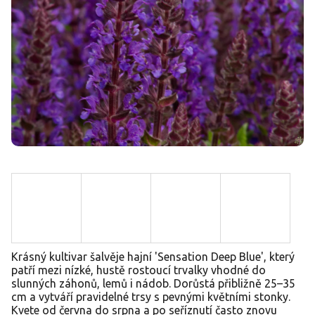
Krásný kultivar šalvěje hajní 'Sensation Deep Blue', který
patří mezi nízké, hustě rostoucí trvalky vhodné do
slunných záhonů, lemů i nádob. Dorůstá přibližně 25–35
cm a vytváří pravidelné trsy s pevnými květními stonky.
Kvete od června do srpna a po seříznutí často znovu