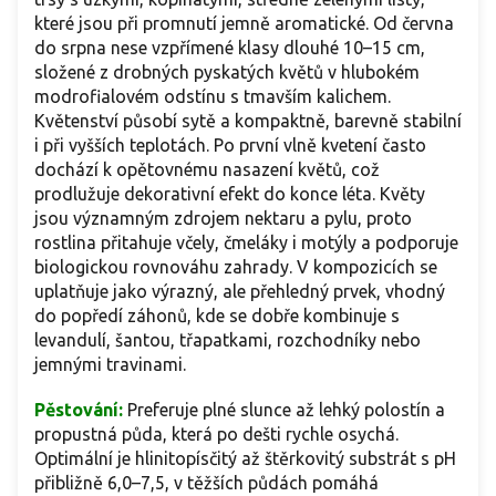
které jsou při promnutí jemně aromatické. Od června
do srpna nese vzpřímené klasy dlouhé 10–15 cm,
složené z drobných pyskatých květů v hlubokém
modrofialovém odstínu s tmavším kalichem.
Květenství působí sytě a kompaktně, barevně stabilní
i při vyšších teplotách. Po první vlně kvetení často
dochází k opětovnému nasazení květů, což
prodlužuje dekorativní efekt do konce léta. Květy
jsou významným zdrojem nektaru a pylu, proto
rostlina přitahuje včely, čmeláky i motýly a podporuje
biologickou rovnováhu zahrady. V kompozicích se
uplatňuje jako výrazný, ale přehledný prvek, vhodný
do popředí záhonů, kde se dobře kombinuje s
levandulí, šantou, třapatkami, rozchodníky nebo
jemnými travinami.
Pěstování:
Preferuje plné slunce až lehký polostín a
propustná půda, která po dešti rychle osychá.
Optimální je hlinitopísčitý až štěrkovitý substrát s pH
přibližně 6,0–7,5, v těžších půdách pomáhá