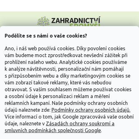
Z
á
p
a
Podělíte se s námi o vaše cookies?
t
Vše o nákupu
í
Ano, i náš web používá cookies. Díky povolení cookies
vám budeme moct zprostředkovat nevšední zážitek při
prohlížení našeho webu. Analytické cookies používáme
Informace pro Vás
k analýze návštěvnosti, personalizační nám pomáhají
s přizpůsobením webu a díky marketingovým cookies se
Kontakujte nás
vám zobrazí takové reklamy, které vás nebudou
otravovat.
S vaším souhlasem můžeme používat cookies
a osobní údaje k personalizaci reklam a měření
reklamních kampaní. Naše podmínky ochrany osobních
údajů naleznete zde:
Podmínky ochrany osobních údajů.
Více informací o tom, jak Google zpracovává vaše osobní
údaje, naleznete v
Zásadách ochrany soukromí a
smluvních podmínkách společnosti Google
.