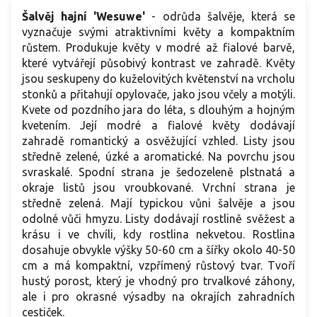
Šalvěj hajní 'Wesuwe'
-
odrůda šalvěje, která se
vyznačuje svými atraktivními květy a kompaktním
růstem. Produkuje květy v modré až fialové barvě,
které vytvářejí působivý kontrast ve zahradě. Květy
jsou seskupeny do kuželovitých květenství na vrcholu
stonků a přitahují opylovače, jako jsou včely a motýli.
Kvete od pozdního jara do léta, s dlouhým a hojným
kvetením. Její modré a fialové květy dodávají
zahradě romantický a osvěžující vzhled. Listy jsou
středně zelené, úzké a aromatické. Na povrchu jsou
svraskalé. Spodní strana je šedozeleně plstnatá a
okraje listů jsou vroubkované. Vrchní strana je
středně zelená. Mají typickou vůni šalvěje a jsou
odolné vůči hmyzu. Listy dodávají rostlině svěžest a
krásu i ve chvíli, kdy rostlina nekvetou. Rostlina
dosahuje obvykle výšky 50-60 cm a šířky okolo 40-50
cm a má kompaktní, vzpřímený růstový tvar. Tvoří
hustý porost, který je vhodný pro trvalkové záhony,
ale i pro okrasné výsadby na okrajích zahradních
cestiček.