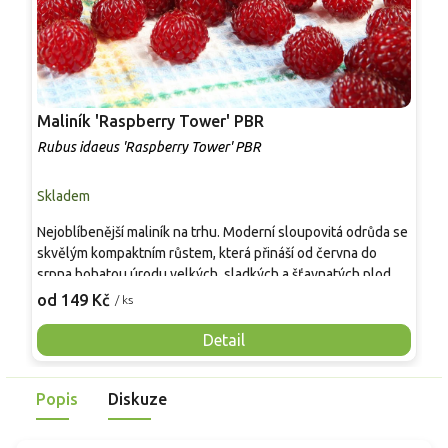
Maliník 'Raspberry Tower' PBR
P
'
Rubus idaeus 'Raspberry Tower' PBR
C
Skladem
S
Nejoblíbenější maliník na trhu. Moderní sloupovitá odrůda se
M
skvělým kompaktním růstem, která přináší od června do
A
srpna bohatou úrodu velkých, sladkých a šťavnatých plodů.
v
Pevné vzpřímené výhony tvoří elegantní habitus bez
j
od 149 Kč
o
/ ks
nutnosti opory, ideální pro nádoby, balkony i malé zahrady.
n
Mrazuvzdornost do −25 °C a spolehlivá vitalita z něj dělají
V
Detail
skvělou volbu pro každého pěstitele.
Popis
Diskuze