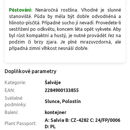
Pěstování:
Nenáročná rostlina. Vhodné je slunné
stanoviště. Půda by měla být dobře odvodněná a
hlinoto-písčitá. Případné sucho jí nevadí. Provedete-li
sestřižení po odkvětu, koncem léta opět vykvete. Aby
byl růst kompaktní a hustý, je nutné provádět řez na
podzim či brzy zjara. Je plně mrazuvzdorná, ale
případná zimní vlhkost nesnáší dobře.
Doplňkové parametry
Kategorie
:
Šalvěje
EAN
:
2284900133855
Světelné
Slunce
,
Polostín
podmínky
:
Balení
:
kontejner
A: Salvia B: CZ-4282 C: 24/FP/0006
Plant Passport
:
D: PL