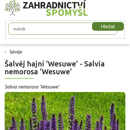
Přejít
na
obsah
Hledat
Šalvěje
Šalvěj hajní 'Wesuwe' - Salvia
nemorosa 'Wesuwe'
Salvia nemorosa 'Wesuwe'