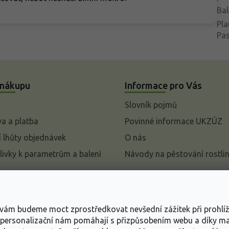
Bal
Pla
Pa
 nákupu
Informace pro Vás
Slovník pojmů
a a platba
Povinné informace UKZÚZ
 lhůty objednávek
O nás
livky k parametrům a balení
Návody na pěstování rostli
pení od kupní smlouvy
mace
s vám budeme moct zprostředkovat nevšední zážitek při prohlí
ace o ochraně osobních
, personalizační nám pomáhají s přizpůsobením webu a díky 