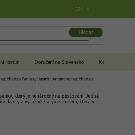
CZK
Hledat
í rostlin
Doručení na Slovensko
Kontakt
hupehensis Fantasy 'Jasmin'
Anemone hupehensis
asanky, který je nenáročný na pěstování. Jedná
ými květy a výrazně zlatým středem, která v