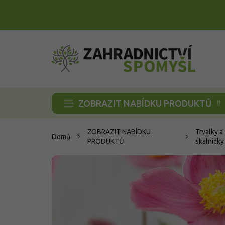
Přejít
na
obsah
ZOBRAZIT NABÍDKU PRODUKTŮ
ZOBRAZIT NABÍDKU
Trvalky a
Domů
PRODUKTŮ
skalničky