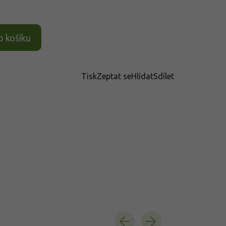
o košíku
Tisk
Zeptat se
Hlídat
Sdílet