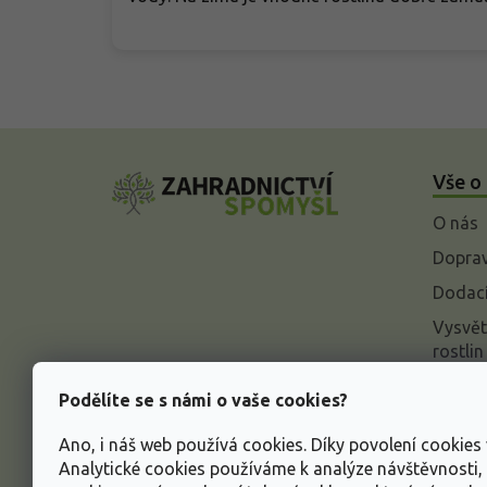
Z
á
Vše o
p
a
O nás
t
í
Doprav
Dodací
Vysvět
rostlin
Odstou
Podělíte se s námi o vaše cookies?
Rekla
Ano, i náš web používá cookies. Díky povolení cookie
Inform
Analytické cookies používáme k analýze návštěvnosti
údajů