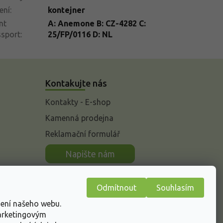
ení
:
kontejner
nt
A: Anemone B: CZ-4282 C:
ssport
:
25/FP/0116 D: NL
Kontakujte nás
Kontakty - E-shop
Kamenná prodejna
Reklamační formulář
n
Napište nám
Odmítnout
Souhlasím
žení našeho webu.
marketingovým