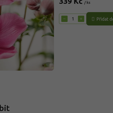
339 Kč
/ ks
Měrná
cena:
−
+
Přidat d
bit