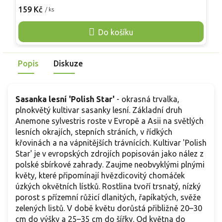
stonky. Kvete bohatě od srpna do října. Plně mrazuvzdorná,
v
159 Kč
1
/ ks
ideální do trvalkových záhonů, k plotům i do přírodních
P
výsadeb.
p
Do košíku
Popis
Diskuze
Sasanka lesní 'Polish Star'
- okrasná trvalka,
plnokvětý kultivar sasanky lesní. Základní druh
Anemone sylvestris roste v Evropě a Asii na světlých
lesních okrajích, stepních stráních, v řídkých
křovinách a na vápnitějších trávnících. Kultivar 'Polish
Star' je v evropských zdrojích popisován jako nález z
polské sbírkové zahrady. Zaujme neobvyklými plnými
květy, které připomínají hvězdicovitý chomáček
úzkých okvětních lístků. Rostlina tvoří trsnatý, nízký
porost s přízemní růžicí dlanitých, řapíkatých, svěže
zelených listů. V době květu dorůstá přibližně 20–30
cm do výšky a 25–35 cm do šířky. Od května do