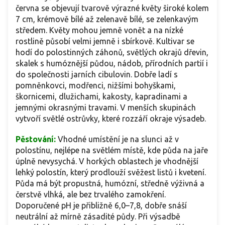
června se objevují tvarově výrazné květy široké kolem
7 cm, krémově bílé až zelenavě bílé, se zelenkavým
středem. Květy mohou jemně vonět a na nízké
rostlině působí velmi jemně i sbírkově. Kultivar se
hodí do polostinných záhonů, světlých okrajů dřevin,
skalek s humóznější půdou, nádob, přírodních partií i
do společnosti jarních cibulovin. Dobře ladí s
pomněnkovci, modřenci, nižšími bohyškami,
škornicemi, dlužichami, kakosty, kapradinami a
jemnými okrasnými travami. V menších skupinách
vytvoří světlé ostrůvky, které rozzáří okraje výsadeb.
Pěstování:
Vhodné umístění je na slunci až v
polostínu, nejlépe na světlém místě, kde půda na jaře
úplně nevysychá. V horkých oblastech je vhodnější
lehký polostín, který prodlouží svěžest listů i kvetení.
Půda má být propustná, humózní, středně výživná a
čerstvě vlhká, ale bez trvalého zamokření.
Doporučené pH je přibližně 6,0–7,8, dobře snáší
neutrální až mírně zásadité půdy. Při výsadbě