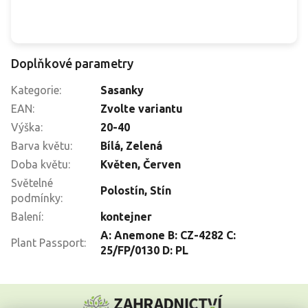
Doplňkové parametry
Kategorie
:
Sasanky
EAN
:
Zvolte variantu
Výška
:
20-40
Barva květu
:
Bílá
,
Zelená
Doba květu
:
Květen
,
Červen
Světelné
Polostín
,
Stín
podmínky
:
Balení
:
kontejner
A: Anemone B: CZ-4282 C:
Plant Passport
:
25/FP/0130 D: PL
Z
á