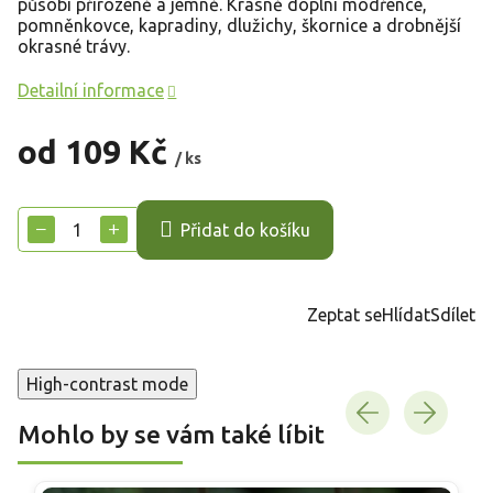
působí přirozeně a jemně. Krásně doplní modřence,
pomněnkovce, kapradiny, dlužichy, škornice a drobnější
okrasné trávy.
Detailní informace
od
109 Kč
/ ks
Měrná
cena:
−
+
Přidat do košíku
Zeptat se
Hlídat
Sdílet
High-contrast mode
Mohlo by se vám také líbit