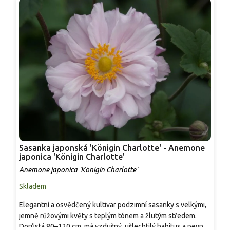
Sasanka japonská 'Königin Charlotte' - Anemone
S
japonica 'Königin Charlotte'
'
Anemone japonica 'Königin Charlotte'
A
Skladem
S
Elegantní a osvědčený kultivar podzimní sasanky s velkými,
V
jemně růžovými květy s teplým tónem a žlutým středem.
p
Dorůstá 80–120 cm, má vzdušný, ušlechtilý habitus a pevné
t