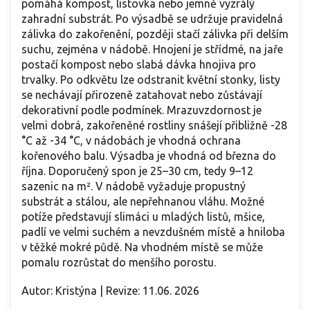
pomáhá kompost, listovka nebo jemně vyzrálý
zahradní substrát. Po výsadbě se udržuje pravidelná
zálivka do zakořenění, později stačí zálivka při delším
suchu, zejména v nádobě. Hnojení je střídmé, na jaře
postačí kompost nebo slabá dávka hnojiva pro
trvalky. Po odkvětu lze odstranit květní stonky, listy
se nechávají přirozeně zatahovat nebo zůstávají
dekorativní podle podmínek. Mrazuvzdornost je
velmi dobrá, zakořeněné rostliny snášejí přibližně -28
°C až -34 °C, v nádobách je vhodná ochrana
kořenového balu. Výsadba je vhodná od března do
října. Doporučený spon je 25–30 cm, tedy 9–12
sazenic na m². V nádobě vyžaduje propustný
substrát a stálou, ale nepřehnanou vláhu. Možné
potíže představují slimáci u mladých listů, mšice,
padlí ve velmi suchém a nevzdušném místě a hniloba
v těžké mokré půdě. Na vhodném místě se může
pomalu rozrůstat do menšího porostu.
Autor: Kristýna | Revize: 11.06. 2026