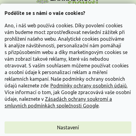
p
a
Podělíte se s námi o vaše cookies?
t
Vše o nákupu
í
Ano, i náš web používá cookies. Díky povolení cookies
vám budeme moct zprostředkovat nevšední zážitek při
prohlížení našeho webu. Analytické cookies používáme
Informace pro Vás
k analýze návštěvnosti, personalizační nám pomáhají
s přizpůsobením webu a díky marketingovým cookies se
Kontakujte nás
vám zobrazí takové reklamy, které vás nebudou
otravovat.
S vaším souhlasem můžeme používat cookies
a osobní údaje k personalizaci reklam a měření
reklamních kampaní. Naše podmínky ochrany osobních
údajů naleznete zde:
Podmínky ochrany osobních údajů.
Více informací o tom, jak Google zpracovává vaše osobní
údaje, naleznete v
Zásadách ochrany soukromí a
smluvních podmínkách společnosti Google
.
Vytvořil Shoptet
Nastavení