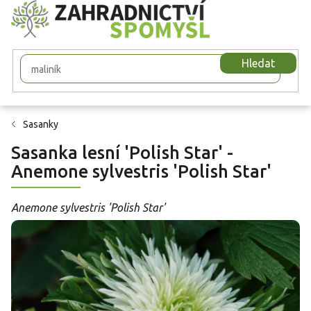
Přejít
na
obsah
Hledat
Sasanky
Sasanka lesní 'Polish Star' -
Anemone sylvestris 'Polish Star'
Anemone sylvestris 'Polish Star'