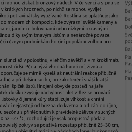
ci mohou získat bronzový nádech. V červenci a srpnu se
Vý
y v krátkých hroznech, po nichž se mohou vyvíjet
Bar
koli potravinářsky využívané. Rostlina se uplatňuje jako
Bar
 do moderních kompozic, kde zvýrazní světlé kameny a
Do
hami, jarními cibulovinami nebo nízkými okrasnými
Svě
stlinou díky svým tmavým listům a nenáročné povaze.
po
vůči různým podmínkám ho činí populární volbou pro
Bal
Pla
m slunci až v polostínu, v lehčím závětří a v mikroklimatu
Pa
porost řidší. Půda bývá vhodná humózní, živná a
Pla
oporučuje se mírně kyselá až neutrální reakce přibližně
Pas
sadbě a při delším suchu, po zakořenění snáší kratší
ání špiček listů. Hnojení obvykle postačí na jaře
 dusíku zvyšuje náchylnost pletiv. Řez se provádí
listovky či jemné kůry stabilizuje vlhkost a chrání
vádí nejčastěji od března do května a od září do října,
u sezónu s přihlédnutím k pravidelné zálivce v suchých
 až −23 °C, rozhodující je však propustná půda a
 souvislý pokryv se používá rozestup přibližně 25–30 cm,
e mohou objevit slimáci a v nádobách larvy lalokonosců,