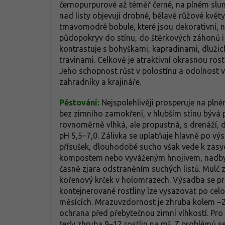
černopurpurové až téměř černé, na plném slun
nad listy objevují drobné, bělavě růžové květ
tmavomodré bobule, které jsou dekorativní, ni
půdopokryv do stínu, do štěrkových záhonů i
kontrastuje s bohyškami, kapradinami, dlužic
travinami. Celkově je atraktivní okrasnou ro
Jeho schopnost růst v polostínu a odolnost 
zahradníky a krajináře.
Pěstování:
Nejspolehlivěji prosperuje na plné
bez zimního zamokření, v hlubším stínu bývá 
rovnoměrně vlhká, ale propustná, s drenáží, d
pH 5,5–7,0. Zálivka se uplatňuje hlavně po vý
přísušek, dlouhodobé sucho však vede k zasych
kompostem nebo vyváženým hnojivem, nadbytek
časně zjara odstraněním suchých listů. Mulč z 
kořenový krček v holomrazech. Výsadba se pro
kontejnerované rostliny lze vysazovat po celo
měsících. Mrazuvzdornost je zhruba kolem −20
ochrana před přebytečnou zimní vlhkostí. Pro
tedy zhruba 9–12 rostlin na m². Z problémů s