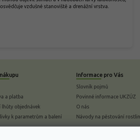
 osvědčuje vzdušné stanoviště a drenážní vrstva.
 nákupu
Informace pro Vás
Slovník pojmů
a a platba
Povinné informace UKZÚZ
 lhůty objednávek
O nás
livky k parametrům a balení
Návody na pěstování rostli
pení od kupní smlouvy