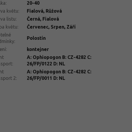
ška
:
20-40
va květu
:
Fialová
,
Růžová
va listu
:
Černá
,
Fialová
ba květu
:
Červenec
,
Srpen
,
Září
telné
Polostín
dmínky
:
ení
:
kontejner
nt
A: Ophiopogon B: CZ-4282 C:
ssport
:
26/FP/0122 D: NL
nt
A: Ophiopogon B: CZ-4282 C:
sport 2
:
26/FP/0011 D: NL