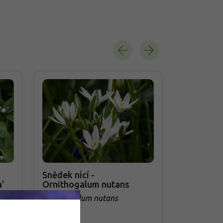
Snědek nící -
Pupalka k
'
Ornithogalum nutans
'Fyrverker
fruticosa 
Ornithogalum nutans
Oenothera 
'Fyrverkeri'