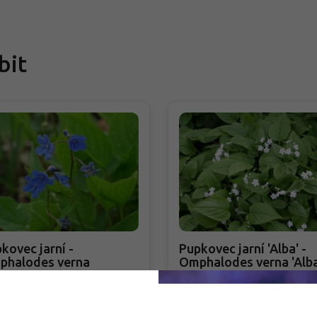
bit
kovec jarní -
Pupkovec jarní 'Alba' -
phalodes verna
Omphalodes verna 'Alba
halodes verna
Omphalodes verna 'Alba'