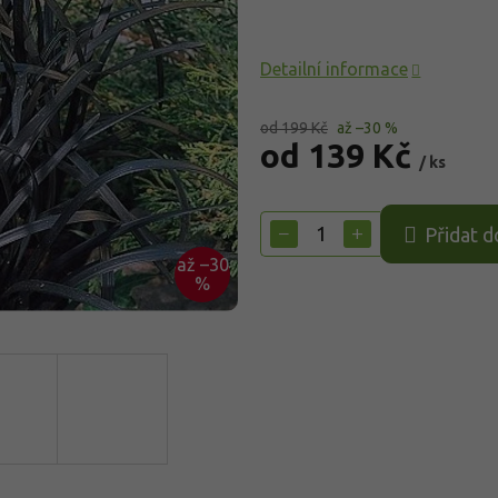
Detailní informace
od 199 Kč
až –30 %
od
139 Kč
/ ks
Měrná
cena:
−
+
Přidat d
až –30
%