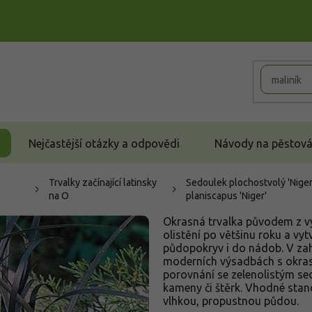
Nejčastější otázky a odpovědi
Návody na pěstován
Trvalky začínající latinsky
Sedoulek plochostvolý 'Niger
na O
planiscapus 'Niger'
Okrasná trvalka původem z výc
olistění po většinu roku a vy
půdopokryv i do nádob. V zahr
moderních výsadbách s okras
porovnání se zelenolistým se
kameny či štěrk. Vhodné stan
vlhkou, propustnou půdou.