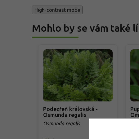
High-contrast mode
Mohlo by se vám také lí
Podezřeň královská -
Pup
Osmunda regalis
Om
Osmunda regalis
Omp