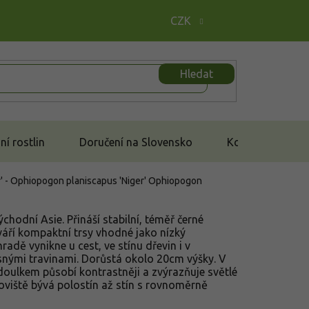
CZK
Hledat
í rostlin
Doručení na Slovensko
Kontakt
' - Ophiopogon planiscapus 'Niger'
Ophiopogon
hodní Asie. Přináší stabilní, téměř černé
tváří kompaktní trsy vhodné jako nízký
adě vynikne u cest, ve stínu dřevin i v
nými travinami. Dorůstá okolo 20cm výšky. V
doulkem působí kontrastněji a zvýrazňuje světlé
oviště bývá polostín až stín s rovnoměrně