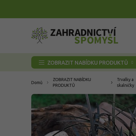
Přejít
na
obsah
ZOBRAZIT NABÍDKU PRODUKTŮ
ZOBRAZIT NABÍDKU
Trvalky a
Domů
PRODUKTŮ
skalničky