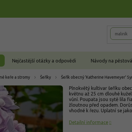
Nejčastější otázky a odpovědi
Návody na pěstován
né keře a stromy
Šeříky
Šeřík obecný 'Katherine Havemeyer'
Sy
Plnokvětý kultivar šeříku obe
květnu až 25 cm dlouhé kuželo
vůní. Poupata jsou sytě lila fia
žloutnou před opadem. Dorůst
vhodné k řezu. Uplatní se jako
Detailní informace