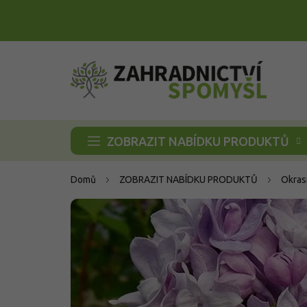
Přejít
na
obsah
ZOBRAZIT NABÍDKU PRODUKTŮ
Domů
ZOBRAZIT NABÍDKU PRODUKTŮ
Okras