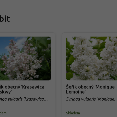
bit
ík obecný 'Krasawica
Šeřík obecný 'Monique
skwy'
Lemoine'
inga vulgaris 'Krasawica
Syringa vulgaris 'Monique
kwy'
Lemoine'
adem
Skladem