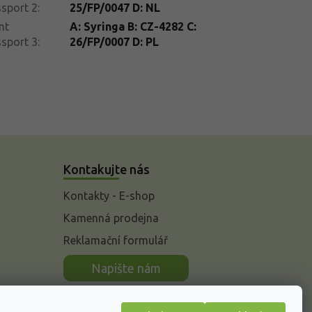
sport 2
:
25/FP/0047 D: NL
nt
A: Syringa B: CZ-4282 C:
sport 3
:
26/FP/0007 D: PL
Kontakujte nás
Kontakty - E-shop
Kamenná prodejna
Reklamační formulář
n
Napište nám