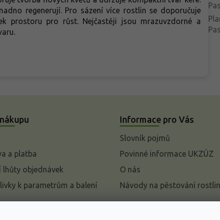
Pas
nadno regenerují. Pro sázení více rostlin se doporučuje
Pla
k prostoru pro růst. Nejčastěji jsou mrazuvzdorné a
Pas
varu.
 nákupu
Informace pro Vás
Slovník pojmů
a a platba
Povinné informace UKZÚZ
 lhůty objednávek
O nás
livky k parametrům a balení
Návody na pěstování rostli
pení od kupní smlouvy