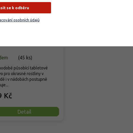
ásit se k odběru
cování osobních údajů
VA TABS - Okrasné
liny
dem
(
45 ks
)
odobě působící tabletové
vo pro okrasné rostliny v
dě i v nádobách postupně
je...
9 Kč
Detail