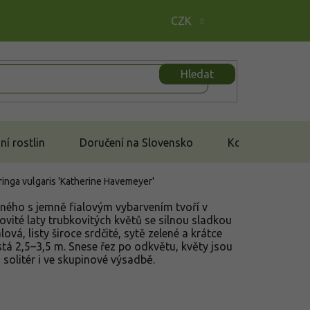
CZK
Hledat
í rostlin
Doručení na Slovensko
Kontakt
ringa vulgaris 'Katherine Havemeyer'
cného s jemně fialovým vybarvením tvoří v
vité laty trubkovitých květů se silnou sladkou
lová, listy široce srdčité, sytě zelené a krátce
á 2,5–3,5 m. Snese řez po odkvětu, květy jsou
 solitér i ve skupinové výsadbě.