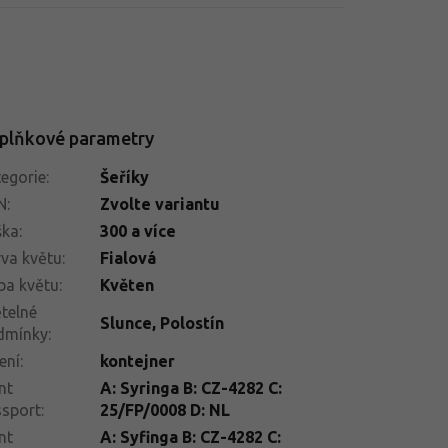
plňkové parametry
egorie
:
Šeříky
N
:
Zvolte variantu
ška
:
300 a více
va květu
:
Fialová
ba květu
:
Květen
telné
Slunce
,
Polostín
dmínky
:
ení
:
kontejner
nt
A: Syringa B: CZ-4282 C:
ssport
:
25/FP/0008 D: NL
nt
A: Syfinga B: CZ-4282 C: