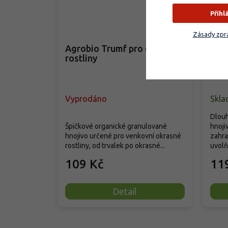
Přihl
–35 %
Zásady zpra
Agrobio Trumf pro okrasné
SIL
rostliny
rost
Vyprodáno
Skla
Dlouh
Špičkové organické granulované
hnoji
hnojivo určené pro venkovní okrasné
zahra
rostliny, od trvalek po okrasné...
uvolňu
109 Kč
11
Detail