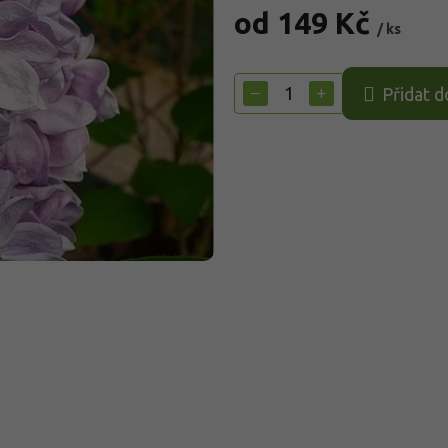
od
149 Kč
/ ks
Měrná
cena:
−
+
Přidat d