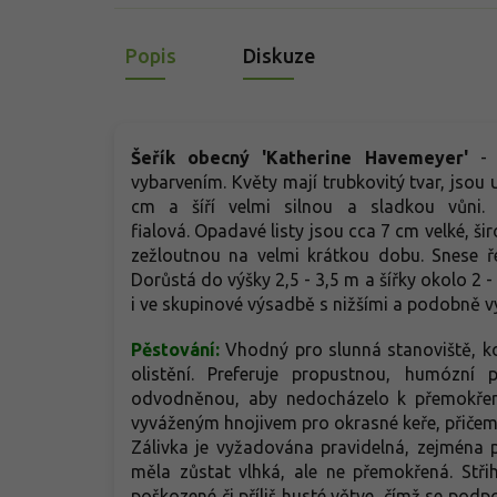
Popis
Diskuze
Šeřík obecný 'Katherine Havemeyer'
-
vybarvením. Květy mají trubkovitý tvar, jsou 
cm a šíří velmi silnou a sladkou vůni.
fialová. Opadavé listy jsou cca 7 cm velké, š
zežloutnou na velmi krátkou dobu. Snese ř
Dorůstá do výšky 2,5 - 3,5 m a šířky okolo 2 - 3
i ve skupinové výsadbě s nižšími a podobně v
Pěstování:
Vhodný pro slunná stanoviště, kd
olistění. Preferuje propustnou, humózní
odvodněnou, aby nedocházelo k přemokřen
vyváženým hnojivem pro okrasné keře, přičem
Zálivka je vyžadována pravidelná, zejména
měla zůstat vlhká, ale ne přemokřená. Stř
poškozené či příliš husté větve, čímž se podp