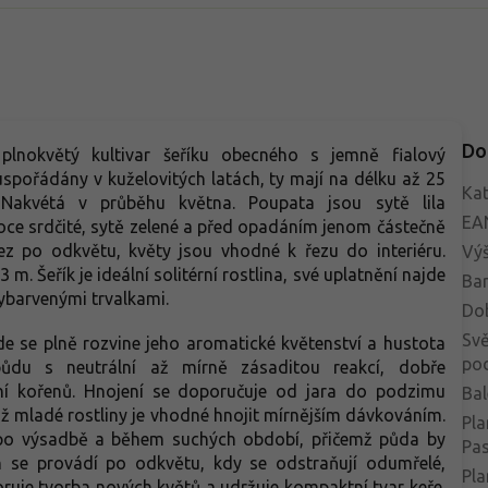
Do
plnokvětý kultivar šeříku obecného s jemně fialový
uspořádány v kuželovitých latách, ty mají na délku až 25
Kat
 Nakvétá v průběhu května. Poupata jsou sytě lila
EA
iroce srdčité, sytě zelené a před opadáním jenom částečně
ez po odkvětu, květy jsou vhodné k řezu do interiéru.
Vý
 m. Šeřík je ideální solitérní rostlina, své uplatnění najde
Bar
ybarvenými trvalkami.
Do
Svě
e se plně rozvine jeho aromatické květenství a hustota
po
 půdu s neutrální až mírně zásaditou reakcí, dobře
í kořenů. Hnojení se doporučuje od jara do podzimu
Bal
ž mladé rostliny je vhodné hnojit mírnějším dávkováním.
Pla
 po výsadbě a během suchých období, přičemž půda by
Pa
ih se provádí po odkvětu, kdy se odstraňují odumřelé,
Pla
oruje tvorba nových květů a udržuje kompaktní tvar keře.