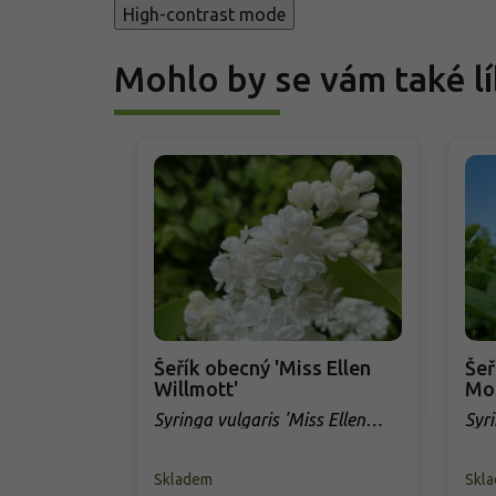
High-contrast mode
Mohlo by se vám také lí
Šeřík obecný 'Miss Ellen
Šeř
Willmott'
Mo
Syringa vulgaris 'Miss Ellen
Syr
Willmott'
Mos
Skladem
Skl