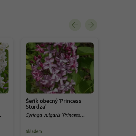
Šeřík obecný 'Princess
Šeřík obe
Sturdza'
Wawilowi
Syringa vulgaris 'Princess
Syringa vul
Sturdza'
Wawilowie
Skladem
Skladem