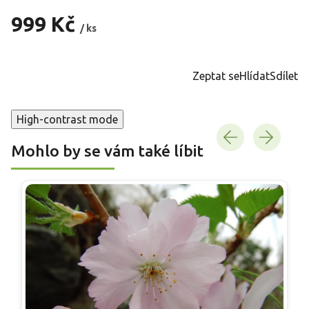
999 Kč
/ ks
Měrná
cena:
Zeptat se
Hlídat
Sdílet
High-contrast mode
Mohlo by se vám také líbit