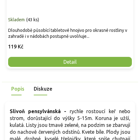
Skladem
(
43 ks
)
Dlouhodobě působící tabletové hnojivo pro okrasné rostliny v
zahradě i v nádobách postupně uvolňuje...
119 Kč
Detail
Popis
Diskuze
Slivoň pensylvánská -
rychle rostoucí keř nebo
strom, dorůstající do výšky 5-15m. Koruna je užší,
kulatá. Listy jsou tmavě zelené, na podzim se zbarvují
do nachově červených odstínů. Kvete bíle. Plody jsou
malé, drobné, kyselé třešničky, které spíše chutnají