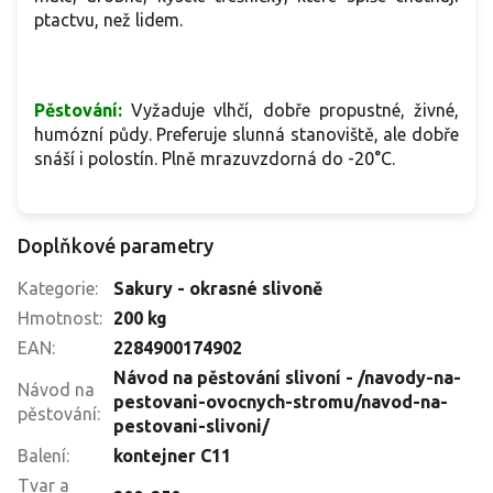
ptactvu, než lidem.
Pěstování:
Vyžaduje vlhčí, dobře propustné, živné,
humózní půdy. Preferuje slunná stanoviště, ale dobře
snáší i polostín. Plně mrazuvzdorná do -20°C.
Doplňkové parametry
Kategorie
:
Sakury - okrasné slivoně
Hmotnost
:
200 kg
EAN
:
2284900174902
Návod na pěstování slivoní - /navody-na-
Návod na
pestovani-ovocnych-stromu/navod-na-
pěstování
:
pestovani-slivoni/
Balení
:
kontejner C11
Tvar a