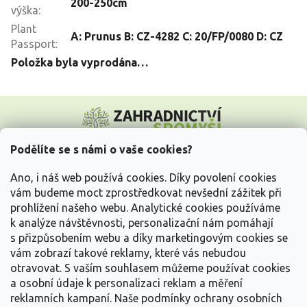
200-250cm
výška
:
Plant
A: Prunus B: CZ-4282 C: 20/FP/0080 D: CZ
Passport
:
Položka byla vyprodána…
Z
á
p
a
Podělíte se s námi o vaše cookies?
t
Vše o nákupu
í
Ano, i náš web používá cookies. Díky povolení cookies
vám budeme moct zprostředkovat nevšední zážitek při
prohlížení našeho webu. Analytické cookies používáme
Informace pro Vás
k analýze návštěvnosti, personalizační nám pomáhají
s přizpůsobením webu a díky marketingovým cookies se
Kontakujte nás
vám zobrazí takové reklamy, které vás nebudou
otravovat.
S vaším souhlasem můžeme používat cookies
a osobní údaje k personalizaci reklam a měření
reklamních kampaní. Naše podmínky ochrany osobních