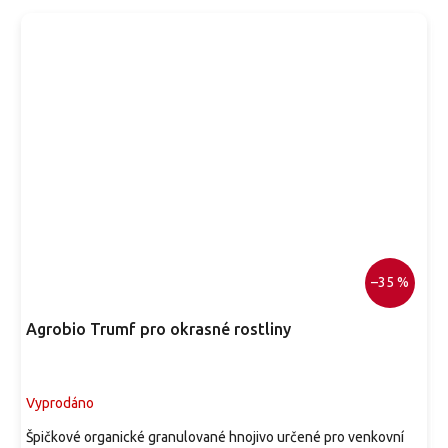
včely i další opylovače. Po odkvětu může vytvořit drobné
červené plody, jejich násada však bývá menší a hlavní
okrasnou hodnotu představuje bohaté jarní kvetení. Uplatní
se jako solitéra, ve smíšených keřových výsadbách,
japonských i přírodních zahradách, předzahrádkách nebo ve
volně rostoucích živých plotech.
–35 %
Agrobio Trumf pro okrasné rostliny
Vyprodáno
Špičkové organické granulované hnojivo určené pro venkovní