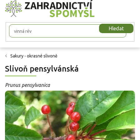
Přejít
na
obsah
Hledat
Sakury - okrasné slivoně
Slivoň pensylvánská
Prunus pensylvanica