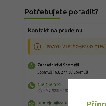
Potřebujete poradit?
Kontakt na prodejnu
POZOR - V LÉTĚ OMEZENY OTEVÍ
Zahradnictví Spomyšl
Spomyšl 163, 277 05 Spomyšl
216 216 019
PÁ – NE: 8:00 – 18:00
Připr
prodejna@zahradnictvi-spomysl.c