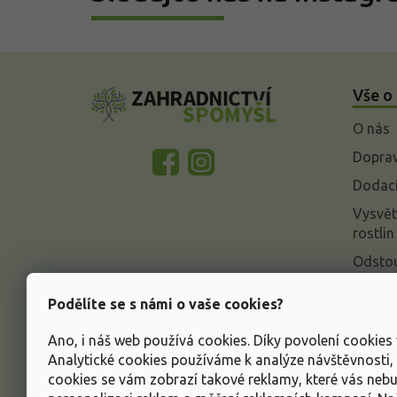
Z
á
Vše o
p
a
O nás
t
í
Doprav
Dodací
Vysvět
rostlin
Odstou
Rekla
Podělíte se s námi o vaše cookies?
Inform
údajů
Ano, i náš web používá cookies. Díky povolení cookie
Analytické cookies používáme k analýze návštěvnosti
Obcho
cookies se vám zobrazí takové reklamy, které vás neb