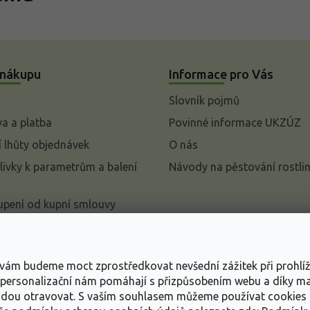
 nákupu
Informace pro Vás
Slovník pojmů
a a platba
Povinné informace UKZÚZ
 lhůty objednávek
O nás
livky k parametrům a balení
Návody na pěstování rostli
pení od kupní smlouvy
mace
ace o ochraně osobních
s vám budeme moct zprostředkovat nevšední zážitek při prohlí
, personalizační nám pomáhají s přizpůsobením webu a díky 
dní podmínky
udou otravovat.
S vaším souhlasem můžeme používat cookies 