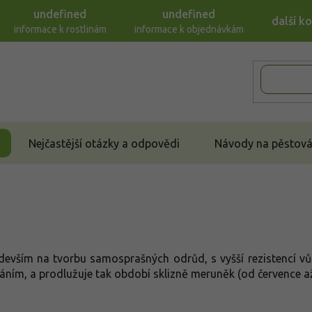
undefined
undefined
další k
informace k rostlinám
informace k objednávkám
Nejčastější otázky a odpovědi
Návody na pěstován
devším na tvorbu samosprašných odrůd, s vyšší rezistencí 
áním, a prodlužuje tak období sklizně meruněk (od července až