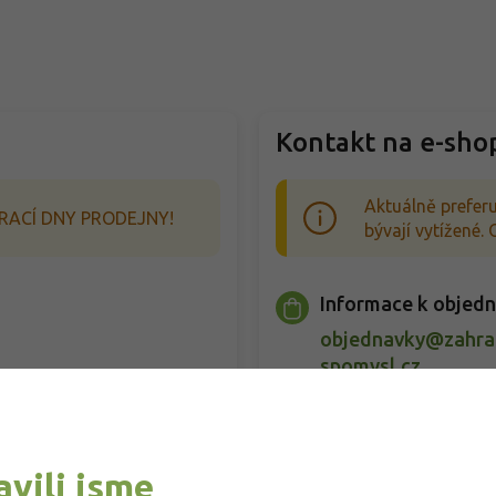
Kontakt na e-sho
Aktuálně preferu
RACÍ DNY PRODEJNY!
bývají vytížené
Informace k objed
objednavky@zahrad
spomysl.cz
odpovíme nejpozději 
Všeobecné dotazy 
avili jsme
z
info@zahradnictvi