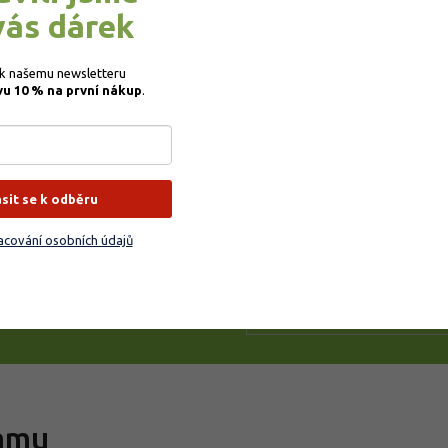
odpovíme nejpozději 
vás dárek
 k našemu newsletteru 
vu 10 % na první nákup
.
ailu
ásit se k odběru
cování osobních údajů
ejte tipy, návody a
ramu