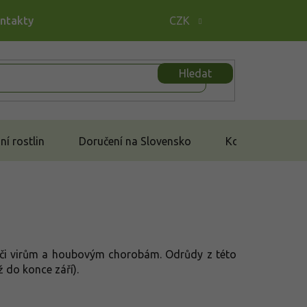
ontakty
CZK
Hledat
í rostlin
Doručení na Slovensko
Kontakt
vůči virům a houbovým chorobám. Odrůdy z této
 do konce září).