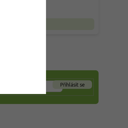
do 24 hodin
Nejčastější otázky
Přihlásit se