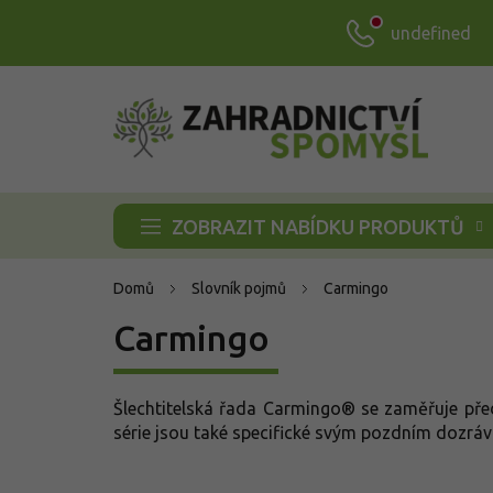
Přejít
undefined
na
obsah
ZOBRAZIT NABÍDKU PRODUKTŮ
Domů
Slovník pojmů
Carmingo
Carmingo
Šlechtitelská řada Carmingo® se zaměřuje pře
série jsou také specifické svým pozdním dozráv