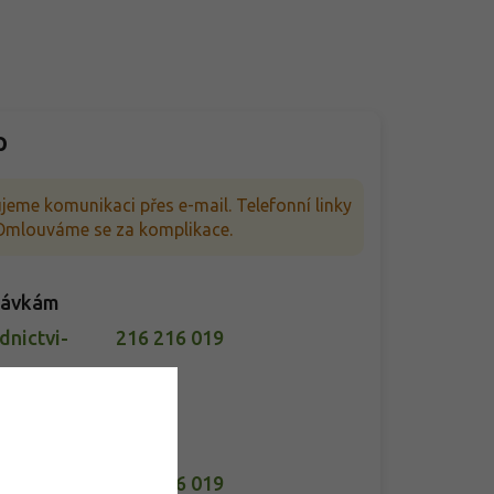
p
jeme komunikaci přes e-mail. Telefonní linky
. Omlouváme se za komplikace.
návkám
nictvi-
216 216 019
do 24 hodin
k rostlinám
-spomysl.cz
216 216 019