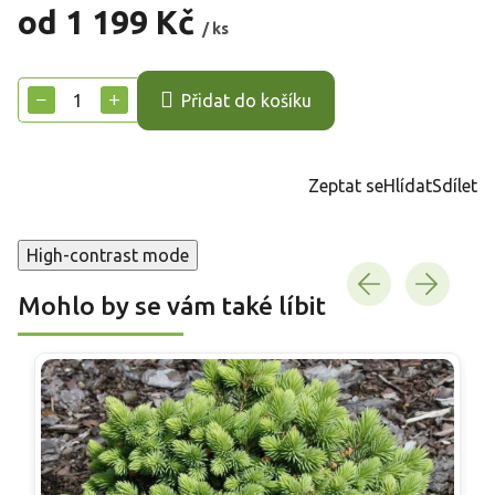
od
1 199 Kč
/ ks
Měrná
cena:
−
+
Přidat do košíku
Zeptat se
Hlídat
Sdílet
High-contrast mode
Mohlo by se vám také líbit