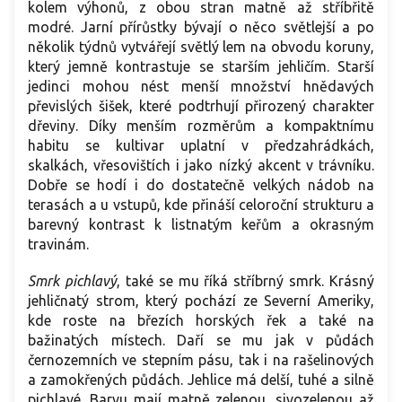
kolem výhonů, z obou stran matně až stříbřitě
modré. Jarní přírůstky bývají o něco světlejší a po
několik týdnů vytvářejí světlý lem na obvodu koruny,
který jemně kontrastuje se starším jehličím. Starší
jedinci mohou nést menší množství hnědavých
převislých šišek, které podtrhují přirozený charakter
dřeviny. Díky menším rozměrům a kompaktnímu
habitu se kultivar uplatní v předzahrádkách,
skalkách, vřesovištích i jako nízký akcent v trávníku.
Dobře se hodí i do dostatečně velkých nádob na
terasách a u vstupů, kde přináší celoroční strukturu a
barevný kontrast k listnatým keřům a okrasným
travinám.
Smrk pichlavý
, také se mu říká stříbrný smrk. Krásný
jehličnatý strom, který pochází ze Severní Ameriky,
kde roste na březích horských řek a také na
bažinatých místech. Daří se mu jak v půdách
černozemních ve stepním pásu, tak i na rašelinových
a zamokřených půdách. Jehlice má delší, tuhé a silně
pichlavé. Barvu mají matně zelenou, sivozelenou až