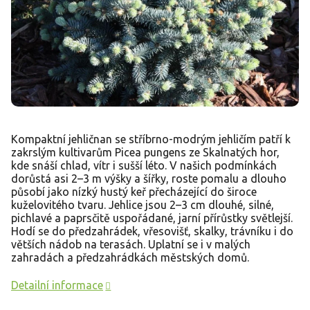
Kompaktní jehličnan se stříbrno-modrým jehličím patří k
zakrslým kultivarům Picea pungens ze Skalnatých hor,
kde snáší chlad, vítr i sušší léto. V našich podmínkách
dorůstá asi 2–3 m výšky a šířky, roste pomalu a dlouho
působí jako nízký hustý keř přecházející do široce
kuželovitého tvaru. Jehlice jsou 2–3 cm dlouhé, silné,
pichlavé a paprsčitě uspořádané, jarní přírůstky světlejší.
Hodí se do předzahrádek, vřesovišť, skalky, trávníku i do
větších nádob na terasách. Uplatní se i v malých
zahradách a předzahrádkách městských domů.
Detailní informace