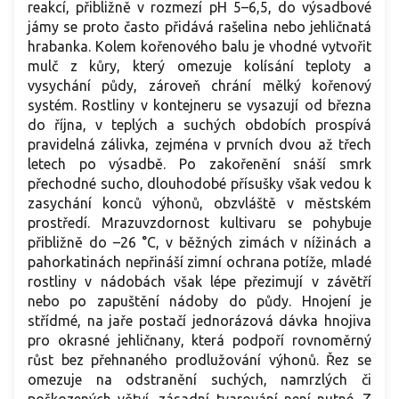
reakcí, přibližně v rozmezí pH 5–6,5, do výsadbové
jámy se proto často přidává rašelina nebo jehličnatá
hrabanka. Kolem kořenového balu je vhodné vytvořit
mulč z kůry, který omezuje kolísání teploty a
vysychání půdy, zároveň chrání mělký kořenový
systém. Rostliny v kontejneru se vysazují od března
do října, v teplých a suchých obdobích prospívá
pravidelná zálivka, zejména v prvních dvou až třech
letech po výsadbě. Po zakořenění snáší smrk
přechodné sucho, dlouhodobé přísušky však vedou k
zasychání konců výhonů, obzvláště v městském
prostředí. Mrazuvzdornost kultivaru se pohybuje
přibližně do –26 °C, v běžných zimách v nížinách a
pahorkatinách nepřináší zimní ochrana potíže, mladé
rostliny v nádobách však lépe přezimují v závětří
nebo po zapuštění nádoby do půdy. Hnojení je
střídmé, na jaře postačí jednorázová dávka hnojiva
pro okrasné jehličnany, která podpoří rovnoměrný
růst bez přehnaného prodlužování výhonů. Řez se
omezuje na odstranění suchých, namrzlých či