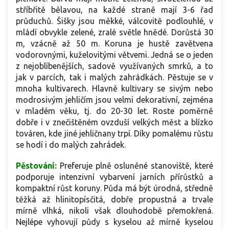
stříbřitě bělavou, na každé straně mají 3-6 řad
průduchů. Šišky jsou měkké, válcovitě podlouhlé, v
mládí obvykle zelené, zralé světle hnědé. Dorůstá 30
m, vzácně až 50 m. Koruna je hustě zavětvena
vodorovnými, kuželovitými větvemi. Jedná se o jeden
z nejoblíbenějších, sadově využívaných smrků, a to
jak v parcích, tak i malých zahrádkách. Pěstuje se v
mnoha kultivarech. Hlavně kultivary se sivým nebo
modrosivým jehličím jsou velmi dekorativní, zejména
v mladém věku, tj. do 20-30 let. Roste poměrně
dobře i v znečištěném ovzduší velkých měst a blízko
továren, kde jiné jehličnany trpí. Díky pomalému růstu
se hodí i do malých zahrádek.
Pěstování:
Preferuje plně osluněné stanoviště, které
podporuje intenzivní vybarvení jarních přírůstků a
kompaktní růst koruny. Půda má být úrodná, středně
těžká až hlinitopísčitá, dobře propustná a trvale
mírně vlhká, nikoli však dlouhodobě přemokřená.
Nejlépe vyhovují půdy s kyselou až mírně kyselou