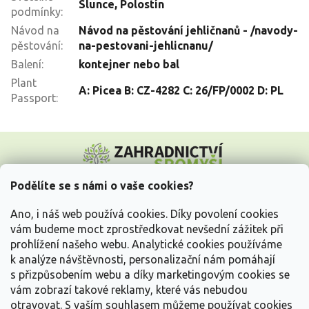
Slunce
,
Polostín
podmínky
:
Návod na
Návod na pěstování jehličnanů - /navody-
pěstování
:
na-pestovani-jehlicnanu/
Balení
:
kontejner nebo bal
Plant
A: Picea B: CZ-4282 C: 26/FP/0002 D: PL
Passport
:
Z
á
p
a
Podělíte se s námi o vaše cookies?
t
Vše o nákupu
í
Ano, i náš web používá cookies. Díky povolení cookies
vám budeme moct zprostředkovat nevšední zážitek při
prohlížení našeho webu. Analytické cookies používáme
Informace pro Vás
k analýze návštěvnosti, personalizační nám pomáhají
s přizpůsobením webu a díky marketingovým cookies se
Kontakujte nás
vám zobrazí takové reklamy, které vás nebudou
otravovat.
S vaším souhlasem můžeme používat cookies