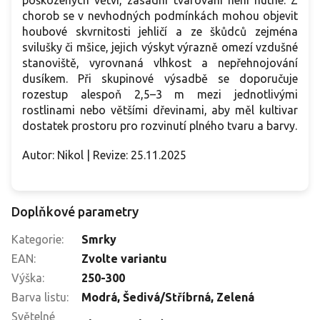
poškozených větví, zásadní tvarování není nutné. Z
chorob se v nevhodných podmínkách mohou objevit
houbové skvrnitosti jehličí a ze škůdců zejména
svilušky či mšice, jejich výskyt výrazně omezí vzdušné
stanoviště, vyrovnaná vlhkost a nepřehnojování
dusíkem. Při skupinové výsadbě se doporučuje
rozestup alespoň 2,5–3 m mezi jednotlivými
rostlinami nebo většími dřevinami, aby měl kultivar
dostatek prostoru pro rozvinutí plného tvaru a barvy.
Autor: Nikol | Revize: 25.11.2025
Doplňkové parametry
Kategorie
:
Smrky
EAN
:
Zvolte variantu
Výška
:
250-300
Barva listu
:
Modrá, Šedivá/Stříbrná, Zelená
Světelné