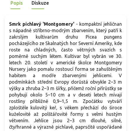
čistotu a řád. Je to nenáročný, dlouhověký solitér.
o
Popis
Diskuze
Smrk pichlavý 'Montgomery'
- kompaktní jehličnan
s nápadně stříbrno-modrým zbarvením, který patří k
zakrslým kultivarům druhu Picea pungens
pocházejícího ze Skalnatých hor Severní Ameriky, kde
roste na chladných, často větrných svazích s
poměrně suchým létem. Kultivar byl vybrán ve 30.
letech 20. století v americké školce Montgomery
Nursery jako pomalu rostoucí forma se zahuštěným
habitem a modře zbarvenými jehlicemi. V
podmínkách střední Evropy dorůstá obvykle 2–3 m
výšky a zhruba 2–3 m šířky, přičemž roční přírůstky se
pohybují okolo 5–10 cm a v deseti letech mívají
rostliny přibližně 0,9–1,5 m. Zpočátku vytváří
zploštěle kulovitý keř, s věkem přechází do široce
kuželovité až polštářovité formy s velmi hustým
větvením. Jehlice jsou 2–3 cm dlouhé, silné,
čtyřhranné a výrazně pichlavé, paprsčitě uspořádané