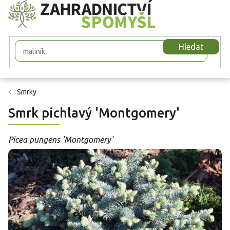
Přejít
na
obsah
Hledat
Smrky
Smrk pichlavý 'Montgomery'
Picea pungens 'Montgomery'