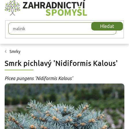
Přejít
na
obsah
Hledat
Smrky
Smrk pichlavý 'Nidiformis Kalous'
Picea pungens 'Nidiformis Kalous'