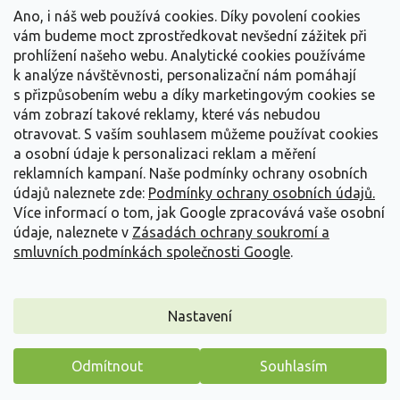
Vše o nákupu
í
Ano, i náš web používá cookies. Díky povolení cookies
vám budeme moct zprostředkovat nevšední zážitek při
prohlížení našeho webu. Analytické cookies používáme
Informace pro Vás
k analýze návštěvnosti, personalizační nám pomáhají
s přizpůsobením webu a díky marketingovým cookies se
Kontakujte nás
vám zobrazí takové reklamy, které vás nebudou
otravovat.
S vaším souhlasem můžeme používat cookies
a osobní údaje k personalizaci reklam a měření
reklamních kampaní. Naše podmínky ochrany osobních
údajů naleznete zde:
Podmínky ochrany osobních údajů.
Více informací o tom, jak Google zpracovává vaše osobní
údaje, naleznete v
Zásadách ochrany soukromí a
smluvních podmínkách společnosti Google
.
Vytvořil Shoptet
Nastavení
Copyright 2026
Zahradnictví Spomyšl
. Všechna práva
Odmítnout
Souhlasím
vyhrazena.
Máme pro vás malý dárek