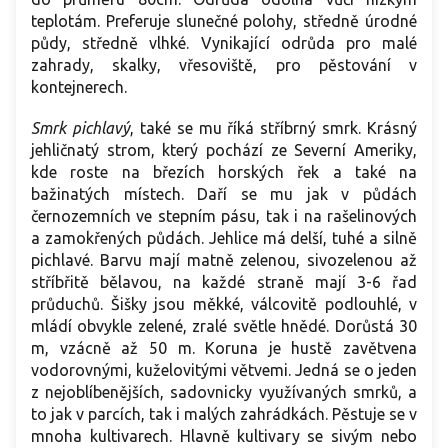
teplotám. Preferuje slunečné polohy, středně úrodné
půdy, středně vlhké. Vynikající odrůda pro malé
zahrady, skalky, vřesoviště, pro pěstování v
kontejnerech.
Smrk pichlavý
, také se mu říká stříbrný smrk. Krásný
jehličnatý strom, který pochází ze Severní Ameriky,
kde roste na březích horských řek a také na
bažinatých místech. Daří se mu jak v půdách
černozemních ve stepním pásu, tak i na rašelinových
a zamokřených půdách. Jehlice má delší, tuhé a silně
pichlavé. Barvu mají matně zelenou, sivozelenou až
stříbřitě bělavou, na každé straně mají 3-6 řad
průduchů. Šišky jsou měkké, válcovitě podlouhlé, v
mládí obvykle zelené, zralé světle hnědé. Dorůstá 30
m, vzácně až 50 m. Koruna je hustě zavětvena
vodorovnými, kuželovitými větvemi. Jedná se o jeden
z nejoblíbenějších, sadovnicky využívaných smrků, a
to jak v parcích, tak i malých zahrádkách. Pěstuje se v
mnoha kultivarech. Hlavně kultivary se sivým nebo