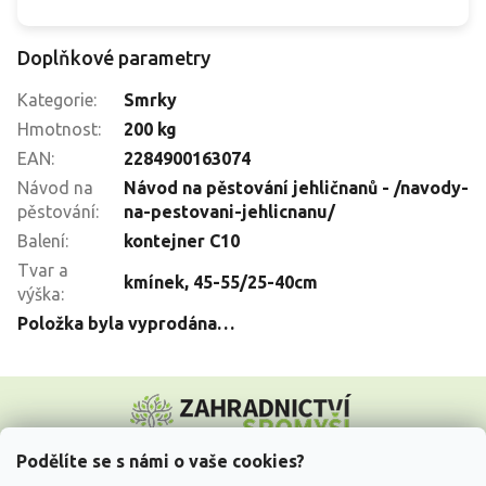
Doplňkové parametry
Kategorie
:
Smrky
Hmotnost
:
200 kg
EAN
:
2284900163074
Návod na
Návod na pěstování jehličnanů - /navody-
pěstování
:
na-pestovani-jehlicnanu/
Balení
:
kontejner C10
Tvar a
kmínek, 45-55/25-40cm
výška
:
Položka byla vyprodána…
Z
á
p
a
Podělíte se s námi o vaše cookies?
t