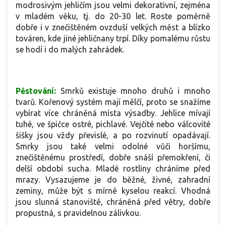
modrosivým jehličím jsou velmi dekorativní, zejména
v mladém věku, tj. do 20-30 let. Roste poměrně
dobře i v znečištěném ovzduší velkých měst a blízko
továren, kde jiné jehličnany trpí. Díky pomalému růstu
se hodí i do malých zahrádek.
Pěstování:
Smrků existuje mnoho druhů i mnoho
tvarů. Kořenový systém mají mělčí, proto se snažíme
vybírat více chráněná místa výsadby. Jehlice mívají
tuhé, ve špičce ostré, pichlavé. Vejčité nebo válcovité
šišky jsou vždy převislé, a po rozvinutí opadávají.
Smrky jsou také velmi odolné vůči horšímu,
znečištěnému prostředí, dobře snáší přemokření, či
delší období sucha. Mladé rostliny chráníme před
mrazy. Vysazujeme je do běžné, živné, zahradní
zeminy, může být s mírně kyselou reakcí. Vhodná
jsou slunná stanoviště, chráněná před větry, dobře
propustná, s pravidelnou zálivkou.