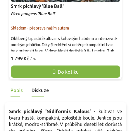
Smrk pichlavý 'Blue Ball'
S
Picea pungens 'Blue Ball'
P
Skladem - přeprava naším autem
S
Oblíbený trpasličí kultivar s kulovitým habitem a intenzivně
E
modrým jehličím. Díky šlechtění si udržuje kompaktní tvar
k
bez nutnosti řezu. V dospělosti dorůstá 0,8–1 metru. Tuhé
i
jehličí s výrazným voskovým povlakem vyniká nejvíce na
s
1 799 Kč
1
/ ks
plném slunci. Kultivar je ideální pro skalky, předzahrádky či
p
mobilní nádoby. V kompozici kontrastuje s tmavšími
s
Do košíku
dřevinami a dodává zahradě moderní řád. Oceňována je
d
zejména jeho dlouhověkost, stabilita a úhledný, přirozeně
s
organizovaný vzhled.
m
Popis
Diskuze
Smrk pichlavý 'Nidiformis Kalous' -
kultivar ve
tvaru husté, kompaktní, zploštělé koule. Jehlice jsou
krátké, modro-stříbrné. V průběhu deseti let dorůstá
do průměru 80cm. Odrůda odolná vůči nízkým