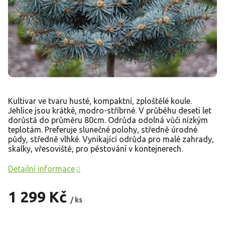
Kultivar ve tvaru husté, kompaktní, zploštělé koule.
Jehlice jsou krátké, modro-stříbrné. V průběhu deseti let
dorůstá do průměru 80cm. Odrůda odolná vůči nízkým
teplotám. Preferuje slunečné polohy, středně úrodné
půdy, středně vlhké. Vynikající odrůda pro malé zahrady,
skalky, vřesoviště, pro pěstování v kontejnerech.
Detailní informace
1 299 Kč
/ ks
Měrná